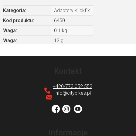
Kategoria
:
Adaptery Klickfix
Kod produktu:
6450
Waga
:
0.1 kg
Waga
:
12 g
S
t
Kontakt
o
p
+420-773 052 552
k
info
@
citybikes.pl
a
Informacje