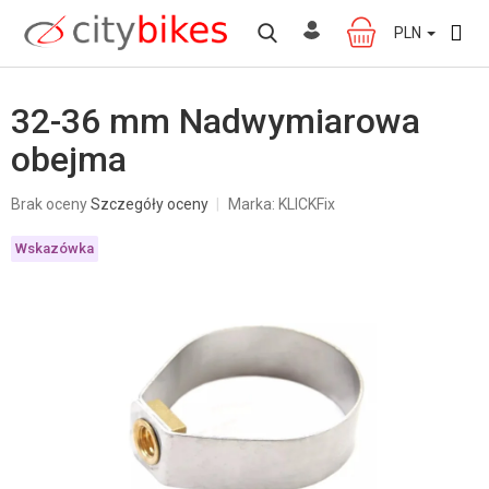
Przejść
do
PLN
KOSZYK
treści
32-36 mm Nadwymiarowa
obejma
Średnia
Brak oceny
Szczegóły oceny
Marka:
KLICKFix
ocena
produktu
Wskazówka
wynosi
0,0
na
5
gwiazdek.
W