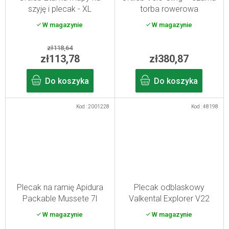
szyję i plecak - XL
torba rowerowa
W magazynie
W magazynie
zł118,64
zł113,78
zł380,87
Do koszyka
Do koszyka
Kod :
2001228
Kod :
48198
Plecak na ramię Apidura
Plecak odblaskowy
Packable Mussete 7l
Valkental Explorer V22
Limited Edition
W magazynie
W magazynie