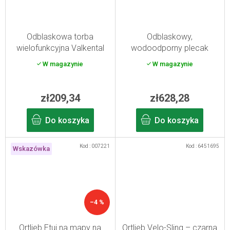
Odblaskowa torba
Odblaskowy,
wielofunkcyjna Valkental
wodoodporny plecak
3in1 City Bag Black
Valkental UrbanX 2.0
W magazynie
W magazynie
zielony
zł209,34
zł628,28
Do koszyka
Do koszyka
Kod :
007221
Kod :
6451695
Wskazówka
–4 %
Ortlieb Etui na mapy na
Ortlieb Velo-Sling – czarna