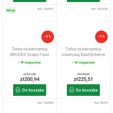
Kod :
3064961
Kod :
6450328
Akcja
–9 %
–7 %
Torba na kierownicę
Torba na kierownicę
BROOKS Scape Feed
rowerową Basil Boheme
Pouch - czarna
City Bag niebieska
W magazynie
W magazynie
zł221,83
zł244,55
zł200,94
zł225,51
Do koszyka
Do koszyka
Kod :
3065895
Kod :
48240