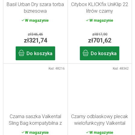
Basil Urban Dry szara torba
Citybox KLICKfix UniKlip 22
biznesowa
litrów czarny
W magazynie
W magazynie
zł346,46
zł817,90
zł321,74
zł701,62
Do koszyka
Do koszyka
Kod :
48216
Kod :
48342
Czarna saszka Valkental
Czarny odblaskowy plecak
Sling Bag kompatybilna z
wielofunkcyjny Valkental
Explorer V22
TrailX 2in1 28 l
W magazynie
W magazynie