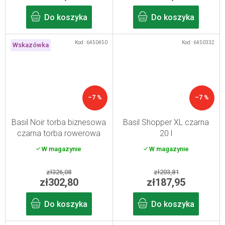
Do koszyka
Do koszyka
Kod :
6450450
Kod :
6450332
Wskazówka
–7 %
–7 %
Basil Noir torba biznesowa
Basil Shopper XL czarna
czarna torba rowerowa
20 l
W magazynie
W magazynie
zł326,08
zł203,81
zł302,80
zł187,95
Do koszyka
Do koszyka