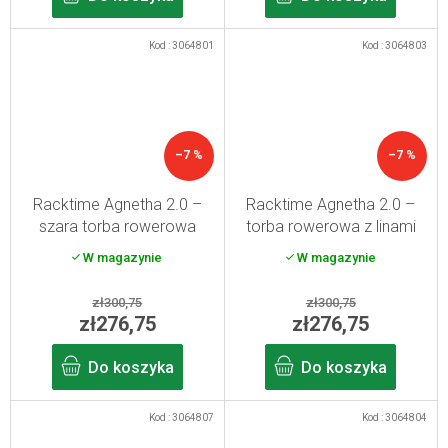
Kod :
3064801
Kod :
3064803
–7 %
–7 %
Racktime Agnetha 2.0 –
Racktime Agnetha 2.0 –
szara torba rowerowa
torba rowerowa z linami
marynarskimi
W magazynie
W magazynie
zł300,75
zł300,75
zł276,75
zł276,75
Do koszyka
Do koszyka
Kod :
3064807
Kod :
3064804