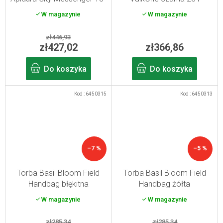
W magazynie
W magazynie
zł446,93
zł427,02
zł366,86
Do koszyka
Do koszyka
Kod :
6450315
Kod :
6450313
–7 %
–5 %
Torba Basil Bloom Field
Torba Basil Bloom Field
Handbag błękitna
Handbag żółta
W magazynie
W magazynie
zł285,34
zł285,34