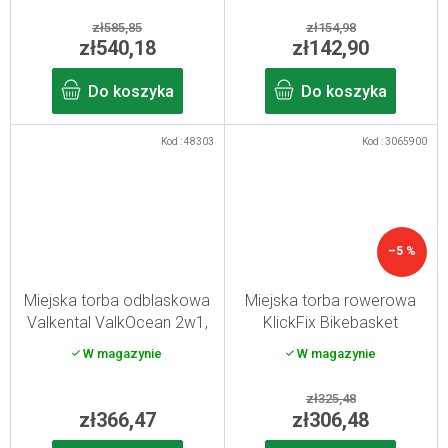
zł585,85
zł154,98
zł540,18
zł142,90
Do koszyka
Do koszyka
Kod :
48303
Kod :
3065900
–5 %
Miejska torba odblaskowa
Miejska torba rowerowa
Valkental ValkOcean 2w1,
KlickFix Bikebasket
kolor space black
margarite
W magazynie
W magazynie
zł325,48
zł366,47
zł306,48