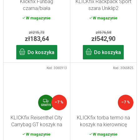
Klickfix Funbag
KLICKfix Rackpack Sport
czarna/biała
szara Uniklip2
W magazynie
W magazynie
zł215,73
zł576,58
zł183,64
zł542,90
Do koszyka
Do koszyka
Kod :
3065913
Kod :
3065825
G
–7 %
–7 %
R
GRATIS
A
T
KLICKfix Reisenthel City
KLICKfix torba termo na
I
Carrybag GT koszyk na
koszyk na kierownicę
S
zakupy 24 l
roweru -puncture
W magazynie
W magazynie