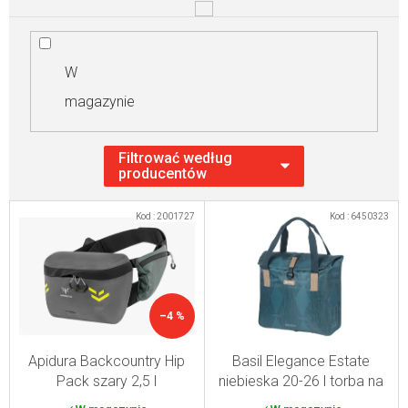
W
magazynie
L
Kod :
2001727
Kod :
6450323
i
s
t
a
–4 %
p
r
Apidura Backcountry Hip
Basil Elegance Estate
Pack szary 2,5 l
niebieska 20-26 l torba na
o
zakupy na rower