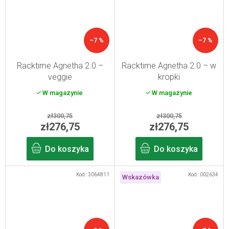
–7 %
–7 %
Racktime Agnetha 2.0 –
Racktime Agnetha 2.0 – w
veggie
kropki
W magazynie
W magazynie
zł300,75
zł300,75
zł276,75
zł276,75
Do koszyka
Do koszyka
Kod :
3064811
Kod :
002634
Wskazówka