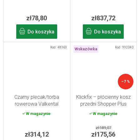
zł78,80
zł837,72
Do koszyka
Do koszyka
Kod :
48369
Kod :
992040
Wskazówka
–7 %
Czarny plecak/torba
Klickfix – płócienny kosz
rowerowa Valkental
przedni Shopper Plus
ValkOne Light 3w1
W magazynie
W magazynie
zł189,07
zł314,12
zł175,56