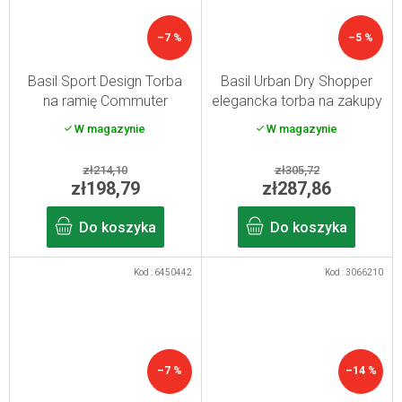
–7 %
–5 %
Basil Sport Design Torba
Basil Urban Dry Shopper
na ramię Commuter
elegancka torba na zakupy
graphite 18 l
szara 25 l
W magazynie
W magazynie
zł214,10
zł305,72
zł198,79
zł287,86
Do koszyka
Do koszyka
Kod :
6450442
Kod :
3066210
–7 %
–14 %