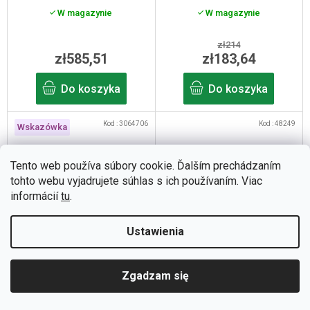
W magazynie
W magazynie
zł214
zł585,51
zł183,64
Do koszyka
Do koszyka
Kod :
3064706
Kod :
48249
Wskazówka
Tento web používa súbory cookie. Ďalším prechádzaním
tohto webu vyjadrujete súhlas s ich používaním. Viac
informácií
tu
.
–11 %
Ustawienia
Torba na sznurku
Torba na tylny bagażnik
RACKTIME Talis Plus 1.0 –
Valkental ValkBasic czarna
żółta
20 l
W magazynie
W magazynie
Zgadzam się
zł386,90