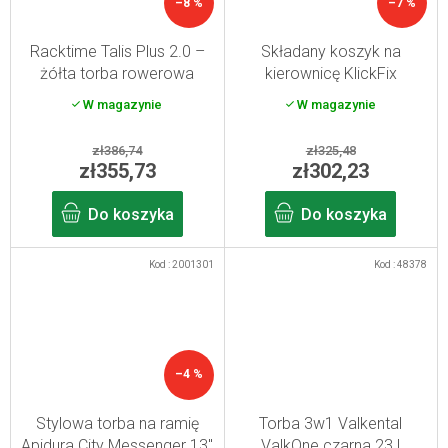
–8 %
–7 %
Racktime Talis Plus 2.0 –
Składany koszyk na
żółta torba rowerowa
kierownicę KlickFix
Bikebasket Folklore black
W magazynie
W magazynie
zł386,74
zł325,48
zł355,73
zł302,23
Do koszyka
Do koszyka
Kod :
2001301
Kod :
48378
–4 %
Stylowa torba na ramię
Torba 3w1 Valkental
Apidura City Messenger 13"
ValkOne czarna 23 l