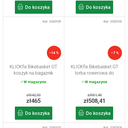
Do koszyka
Do koszyka
Kod :
3065909
Kod :
3065905
–14 %
–7 %
KLICKfix Bikebasket GT
KLICKfix Bikebasket GT
koszyk na bagażnik
torba rowerowa do
rowerowy Racktime w
bagażnika Racktime
W magazynie
W magazynie
kwiaty
czarna
zł542,03
zł551,40
zł465
zł508,41
Do koszyka
Do koszyka
Kod :
3065903
Kod :
3065906