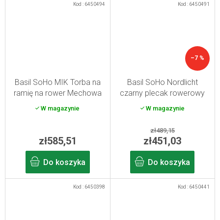
Kod :
6450494
Kod :
6450491
–7 %
Basil SoHo MIK Torba na
Basil SoHo Nordlicht
ramię na rower Mechowa
czarny plecak rowerowy
zieleń 17 l
W magazynie
W magazynie
zł489,15
zł585,51
zł451,03
Do koszyka
Do koszyka
Kod :
6450398
Kod :
6450441