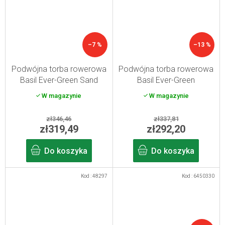
–7 %
–13 %
Podwójna torba rowerowa
Podwójna torba rowerowa
Basil Ever-Green Sand
Basil Ever-Green
tymiankowa zielona
W magazynie
W magazynie
zł346,46
zł337,81
zł319,49
zł292,20
Do koszyka
Do koszyka
Kod :
48297
Kod :
6450330