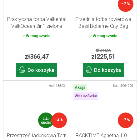
–7 %
Praktyczna torba Valkental
Przednia torba rowerowa
ValkOcean 2in1 zielona
Basil Boheme City Bag
odblaskowa
grafitowa
W magazynie
W magazynie
zł244,55
zł366,47
zł225,51
Do koszyka
Do koszyka
Kod :
438031
Kod :
3064701
Akcja
Wskazówka
G
–4 %
–7 %
R
GRATIS
A
T
Przestrzeń ładunkowa Tern
RACKTIME Agnetha 1.0 –
I