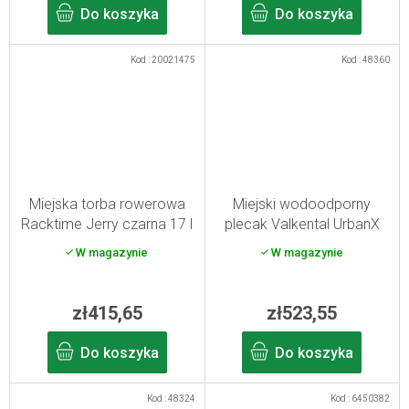
Do koszyka
Do koszyka
Kod :
20021475
Kod :
48360
Miejska torba rowerowa
Miejski wodoodporny
Racktime Jerry czarna 17 l
plecak Valkental UrbanX
2.0 czarny
W magazynie
W magazynie
zł415,65
zł523,55
Do koszyka
Do koszyka
Kod :
48324
Kod :
6450382