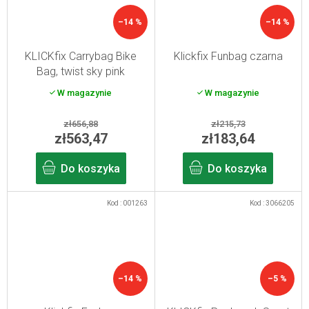
–14 %
–14 %
KLICKfix Carrybag Bike
Klickfix Funbag czarna
Bag, twist sky pink
W magazynie
W magazynie
zł656,88
zł215,73
zł563,47
zł183,64
Do koszyka
Do koszyka
Kod :
001263
Kod :
3066205
–14 %
–5 %