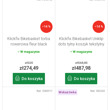
–14 %
–14 %
Klickfix Bikebasket torba
Klickfix Bikebasket Uniklip
rowerowa fleur black
dots tylny koszyk tekstylny
na rower
W magazynie
W magazynie
zł320
zł568,80
zł274,49
zł487,98
Do koszyka
Do koszyka
Kod :
3065917
Kod :
002263
Wskazówka