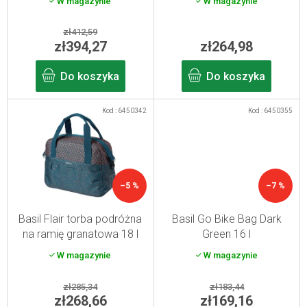
W magazynie
W magazynie
d
u
zł412,59
k
zł394,27
zł264,98
t
Do koszyka
Do koszyka
ó
w
Kod :
6450342
Kod :
6450355
–5 %
–7 %
Basil Flair torba podróżna
Basil Go Bike Bag Dark
na ramię granatowa 18 l
Green 16 l
W magazynie
W magazynie
zł285,34
zł183,44
zł268,66
zł169,16