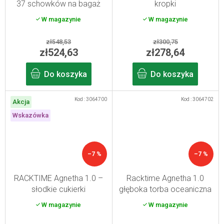
37 schowków na bagaż
kropki
S
W magazynie
W magazynie
zł548,53
zł300,75
zł524,63
zł278,64
Do koszyka
Do koszyka
Kod :
3064700
Kod :
3064702
Akcja
Wskazówka
–7 %
–7 %
RACKTIME Agnetha 1.0 –
Racktime Agnetha 1.0
słodkie cukierki
głęboka torba oceaniczna
na bagażnik rowerowy
W magazynie
W magazynie