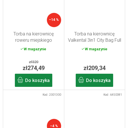
–14 %
Torba na kierownicę
Torba na kierownicę
roweru miejskiego
Valkental 3in1 City Bag Full
KLICKfix Bikebasket
Black 4,5 l
W magazynie
W magazynie
signature czarna
zł320
zł274,49
zł209,34
Do koszyka
Do koszyka
Kod :
2001300
Kod :
6450381
–4 %