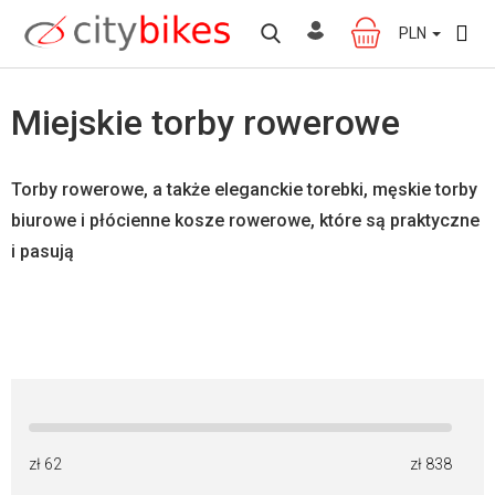
Przejść
do
PLN
KOSZYK
treści
Miejskie torby rowerowe
Torby rowerowe, a także eleganckie torebki, męskie torby
biurowe i płócienne kosze rowerowe, które są praktyczne
i pasują
zł
62
zł
838
W