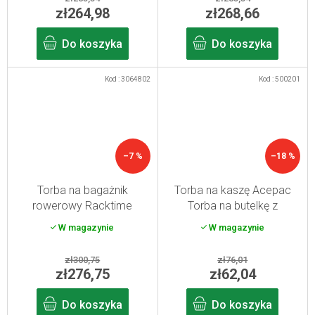
zł264,98
zł268,66
Do koszyka
Do koszyka
Kod :
3064802
Kod :
500201
–7 %
–18 %
Torba na bagażnik
Torba na kaszę Acepac
rowerowy Racktime
Torba na butelkę z
Agnetha 2.0 - sweet candy
tłuszczem Czarna
W magazynie
W magazynie
zł300,75
zł76,01
zł276,75
zł62,04
Do koszyka
Do koszyka