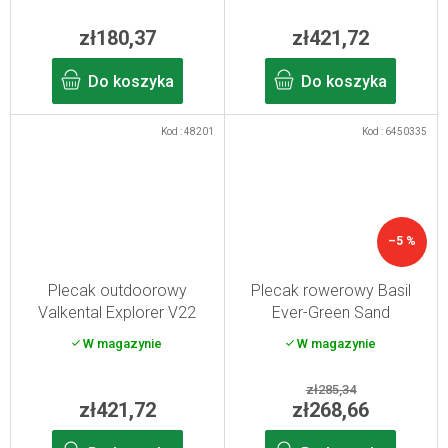
zł180,37
zł421,72
Do koszyka
Do koszyka
Kod :
48201
Kod :
6450335
–5 %
Plecak outdoorowy
Plecak rowerowy Basil
Valkental Explorer V22
Ever-Green Sand
czarny
W magazynie
W magazynie
zł285,34
zł421,72
zł268,66