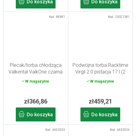
Do koszyka
Do koszyka
Kod :
48381
Kod :
20021381
Plecak/torba chłodząca
Podwójna torba Racktime
Valkental ValkOne czarna
Virgil 2.0 pistacja 17 l (2
23 l
szt.)
W magazynie
W magazynie
zł366,86
zł459,21
Do koszyka
Do koszyka
Kod :
6450333
Kod :
6450334