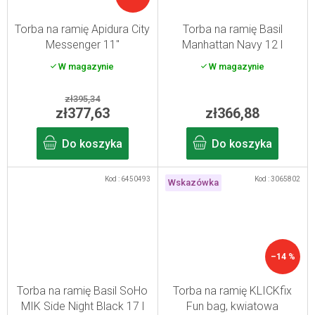
Torba na ramię Apidura City
Torba na ramię Basil
Messenger 11"
Manhattan Navy 12 l
W magazynie
W magazynie
zł395,34
zł377,63
zł366,88
Do koszyka
Do koszyka
Kod :
6450493
Kod :
3065802
Wskazówka
–14 %
Torba na ramię Basil SoHo
Torba na ramię KLICKfix
MIK Side Night Black 17 l
Fun bag, kwiatowa