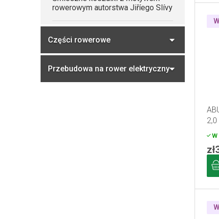
rowerowym autorstwa Jiříego Slívy
W
Części rowerowe
Przebudowa na rower elektryczny
ABU
2,0
W 
zł
W