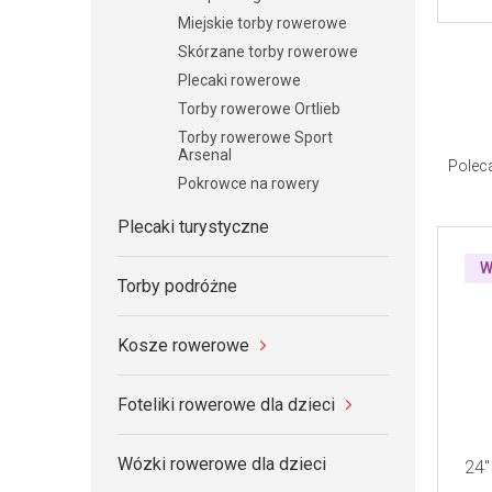
Miejskie torby rowerowe
Skórzane torby rowerowe
Plecaki rowerowe
Torby rowerowe Ortlieb
S
Torby rowerowe Sport
Arsenal
o
Polec
Pokrowce na rowery
r
t
Plecaki turystyczne
L
o
i
W
Torby podróżne
w
s
a
t
Kosze rowerowe
n
a
i
p
Foteliki rowerowe dla dzieci
e
r
p
o
Wózki rowerowe dla dzieci
24"
r
d