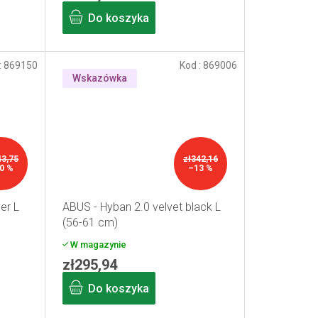
Do koszyka
:
869150
Kod :
869006
Wskazówka
43,75
zł342,16
0 %
–13 %
er L
ABUS - Hyban 2.0 velvet black L
(56-61 cm)
W magazynie
zł295,94
Do koszyka