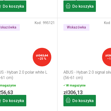
Do koszyka
Do koszyka
Kod :
995121
Kod 
skazówka
Wskazówka
zł343,64
zł3
–25 %
–1
S - Hyban 2.0 polar white L
ABUS - Hyban 2.0 signal silv
-61 cm)
(56-61 cm)
magazynie
W magazynie
256,63
zł306,13
Do koszyka
Do koszyka