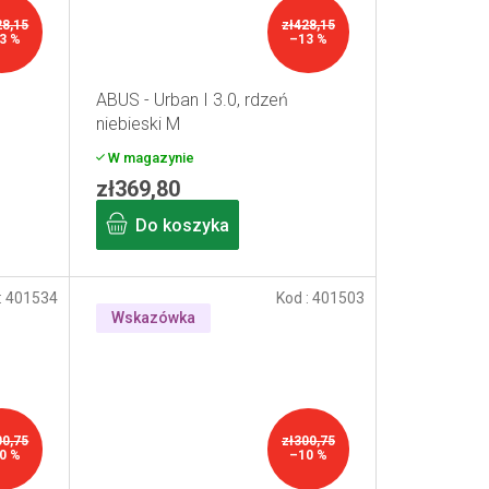
28,15
zł428,15
3 %
–13 %
ABUS - Urban I 3.0, rdzeń
niebieski M
W magazynie
zł369,80
Do koszyka
:
401534
Kod :
401503
Wskazówka
00,75
zł300,75
0 %
–10 %