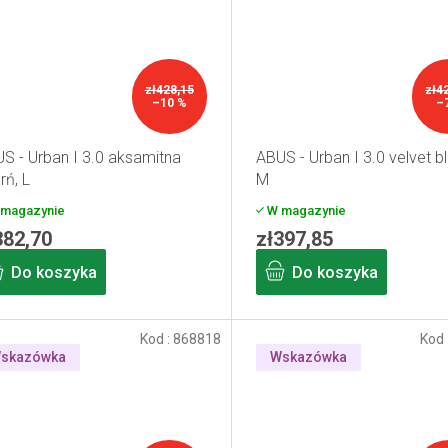
zł428,15
zł4
–10 %
–
S - Urban I 3.0 aksamitna
ABUS - Urban I 3.0 velvet b
rń, L
M
magazynie
W magazynie
382,70
zł397,85
Do koszyka
Do koszyka
Kod :
868818
Kod 
skazówka
Wskazówka