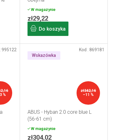
W magazynie
zł29,22
Do koszyka
:
995122
Kod :
869181
Wskazówka
42,16
zł342,16
3 %
–11 %
a
ABUS - Hyban 2.0 core blue L
(56-61 cm)
W magazynie
zł304,02