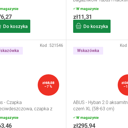
magazynie
W magazynie
76,27
zł11,31
Do koszyka
Do koszyka
Kod :
521546
Kod 
skazówka
Wskazówka
zł68,58
zł3
–7 %
–1
s - Czapka
ABUS - Hyban 2.0 aksamitn
eciwdeszczowa, czapka z
czerń XL (58-63 cm)
zkiem czarna
magazynie
W magazynie
63,46
zł295,94