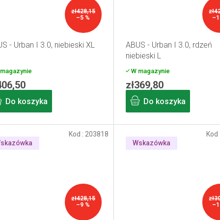
zł428,15
zł4
–5 %
–1
S - Urban I 3.0, niebieski XL
ABUS - Urban I 3.0, rdzeń
niebieski L
magazynie
W magazynie
406,50
zł369,80
Do koszyka
Do koszyka
Kod :
203818
Kod 
skazówka
Wskazówka
zł428,15
zł3
–9 %
–1