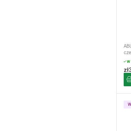
ABU
cze
W 
zł
W