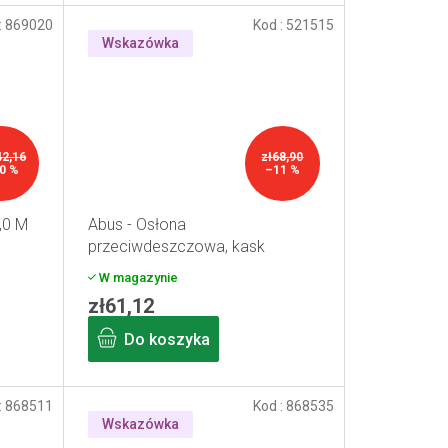
:
869020
Kod :
521515
Wskazówka
42,16
zł68,90
0 %
–11 %
,0 M
Abus - Osłona
przeciwdeszczowa, kask
przeciwdeszczowy żółty
W magazynie
zł61,12
Do koszyka
:
868511
Kod :
868535
Wskazówka