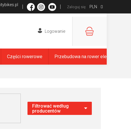
tybikes.pl
PLN
Zaloguj się
KOSZYK
Części rowerowe
Przebudowa na rower elektryczny