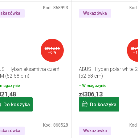
Kod :
868993
Kod 
skazówka
Wskazówka
zł342,16
zł3
–6 %
–1
S - Hyban aksamitna czerń
ABUS - Hyban polar white 2
 M (52-58 cm)
(52-58 cm)
magazynie
W magazynie
321,48
zł306,13
Do koszyka
Do koszyka
Kod :
868528
Kod 
skazówka
Wskazówka