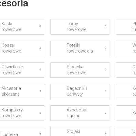
esoria
Kaski
Torby
P
rowerowe
rowerowe
t
Kosze
Foteliki
W
rowerowe
rowerowe dla
r
dzieci
d
Oświetlenie
Siodełka
O
rowerowe
rowerowe
r
Akcesoria
Bagażniki i
K
skórzane
uchwyty
bu
Komputery
Akcesoria
K
rowerowe
ogólne
Stojaki
O
Lusterka