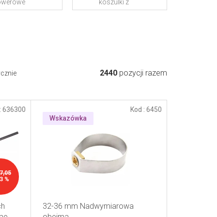
owerowe
koszulki z
motywem
rowerowym
autorstwa
Jiříego Slívy
2440
pozycji razem
ycznie
:
636300
Kod :
6450
Wskazówka
7,05
3 %
ch
32-36 mm Nadwymiarowa
ime
obejma