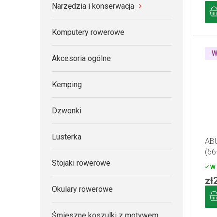
Narzędzia i konserwacja
Komputery rowerowe
W
Akcesoria ogólne
Kemping
Dzwonki
Lusterka
ABU
(56
Stojaki rowerowe
W 
zł
Okulary rowerowe
Śmieszne koszulki z motywem