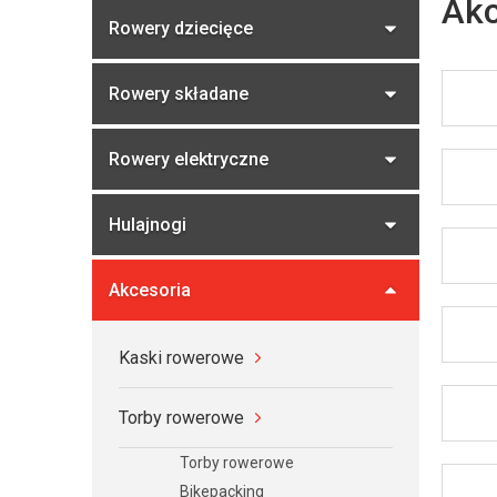
b
Akc
Rowery dziecięce
o
c
z
Rowery składane
n
y
Rowery elektryczne
Hulajnogi
Akcesoria
Kaski rowerowe
Torby rowerowe
Torby rowerowe
Bikepacking