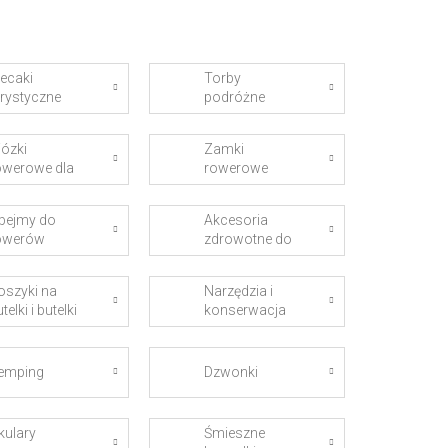
lecaki
Torby
urystyczne
podróżne
ózki
Zamki
owerowe dla
rowerowe
zieci
bejmy do
Akcesoria
owerów
zdrowotne do
rowerów
oszyki na
Narzędzia i
telki i butelki
konserwacja
emping
Dzwonki
kulary
Śmieszne