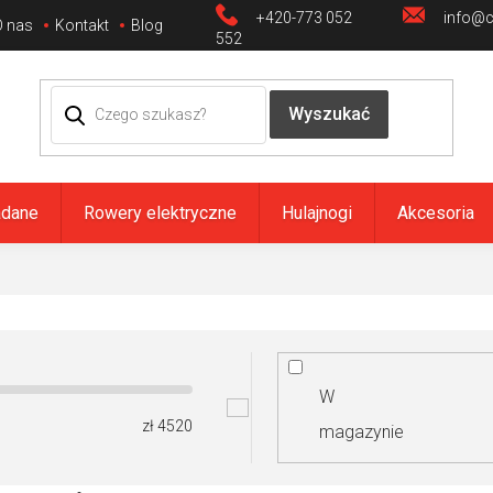
+420-773 052
info@ci
O nas
Kontakt
Blog
552
adane
Rowery elektryczne
Hulajnogi
Akcesoria
W
zł
4520
magazynie