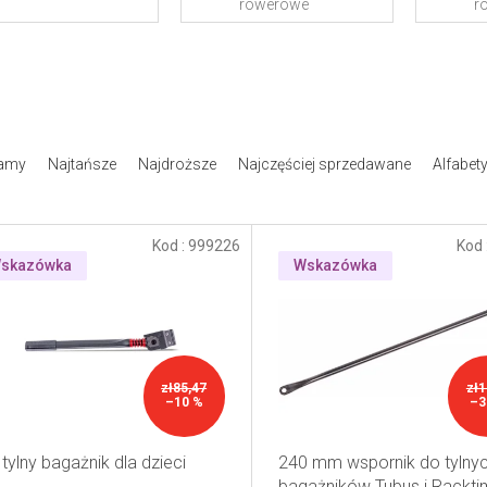
rowerowe
r
amy
Najtańsze
Najdroższe
Najczęściej sprzedawane
Alfabet
Kod :
999226
Kod 
skazówka
Wskazówka
zł85,47
zł1
–10 %
–3
 tylny bagażnik dla dzieci
240 mm wspornik do tylny
bagażników Tubus i Rackt