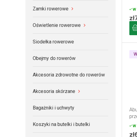
o
u
Zamki rowerowe
W 
d
k
zł
u
t
Oświetlenie rowerowe
k
ó
t
w
Siodełka rowerowe
ó
w
W
Obejmy do rowerów
Akcesoria zdrowotne do rowerów
Akcesoria skórzane
Bagażniki i uchwyty
Abu
prz
das
Koszyki na butelki i butelki
W 
zł