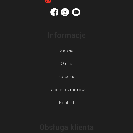
a
Informacje
Serwis
O nas
Poradnia
Tabele rozmiarów
Kontakt
Obsługa klienta