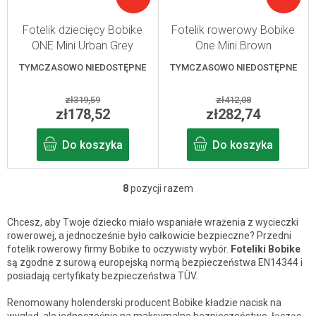
Fotelik dziecięcy Bobike
Fotelik rowerowy Bobike
ONE Mini Urban Grey
One Mini Brown
TYMCZASOWO NIEDOSTĘPNE
TYMCZASOWO NIEDOSTĘPNE
zł319,59
zł412,08
zł178,52
zł282,74
Do koszyka
Do koszyka
8
pozycji razem
K
o
Chcesz, aby Twoje dziecko miało wspaniałe wrażenia z wycieczki
n
rowerowej, a jednocześnie było całkowicie bezpieczne? Przedni
fotelik rowerowy firmy Bobike to oczywisty wybór.
Foteliki Bobike
t
są zgodne z surową europejską normą bezpieczeństwa EN14344 i
r
posiadają certyfikaty bezpieczeństwa TÜV.
o
Renomowany holenderski producent Bobike kładzie nacisk na