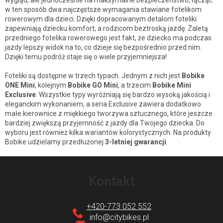
l
wygląd, ale jednocześnie na maksymalne bezpieczeństwo, łącząc
w ten sposób dwa najczęstsze wymagania stawiane fotelikom
k
rowerowym dla dzieci. Dzięki dopracowanym detalom foteliki
i
zapewniają dziecku komfort, a rodzicom beztroską jazdę. Zaletą
przedniego fotelika rowerowego jest fakt, że dziecko ma podczas
l
jazdy lepszy widok na to, co dzieje się bezpośrednio przed nim.
i
Dzięki temu podróż staje się o wiele przyjemniejsza!
s
Foteliki są dostępne w trzech typach. Jednym z nich jest
Bobike
t
ONE Mini
, kolejnym
Bobike GO Mini
, a trzecim
Bobike Mini
y
Exclusive
. Wszystkie typy wyróżniają się bardzo wysoką jakością i
eleganckim wykonaniem, a seria Exclusive zawiera dodatkowo
małe kierownice z miękkiego tworzywa sztucznego, które jeszcze
bardziej zwiększą przyjemność z jazdy dla Twojego dziecka. Do
wyboru jest również kilka wariantów kolorystycznych. Na produkty
Bobike udzielamy przedłużonej
3-letniej gwarancji
.
S
t
Kontakt
o
p
+420-773 052 552
k
info
@
citybikes.pl