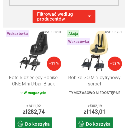
L
Kod :
801201
Kod :
801251
Wskazówka
Akcja
i
Wskazówka
s
t
a
–31 %
–52 %
p
r
Fotelik dziecięcy Bobike
Bobike GO Mini cytrynowy
ONE Mini Urban Black
sorbet
o
W magazynie
TYMCZASOWO NIEDOSTĘPNE
d
u
zł411,92
zł302,19
k
zł282,74
zł143,01
t
Do koszyka
Do koszyka
ó