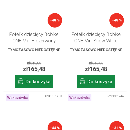
–48 %
–48 %
Fotelik dziecięcy Bobike
Fotelik dziecięcy Bobike
ONE Mini – czerwony
ONE Mini Snow White
truskawkowy
TYMCZASOWO NIEDOSTĘPNE
TYMCZASOWO NIEDOSTĘPNE
zł319,59
zł319,59
zł165,48
zł165,48
Do koszyka
Do koszyka
Kod :
801203
Kod :
801244
Wskazówka
Wskazówka
–44 %
–31 %