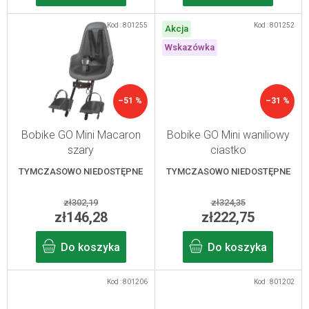
w
Kod :
801255
Kod :
801252
Akcja
Wskazówka
–51 %
–31 %
Bobike GO Mini Macaron
Bobike GO Mini waniliowy
szary
ciastko
TYMCZASOWO NIEDOSTĘPNE
TYMCZASOWO NIEDOSTĘPNE
zł302,19
zł324,35
zł146,28
zł222,75
Do koszyka
Do koszyka
Kod :
801206
Kod :
801202