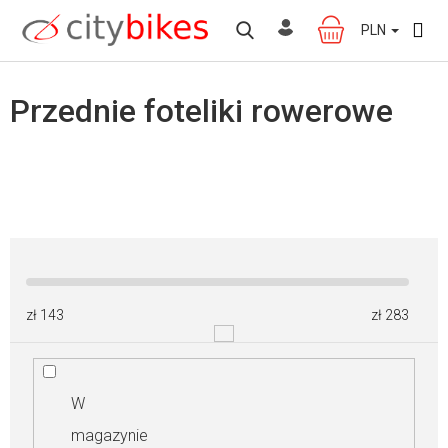
Przejść
do
PLN
KOSZYK
treści
Przednie foteliki rowerowe
zł
143
zł
283
W
magazynie
W