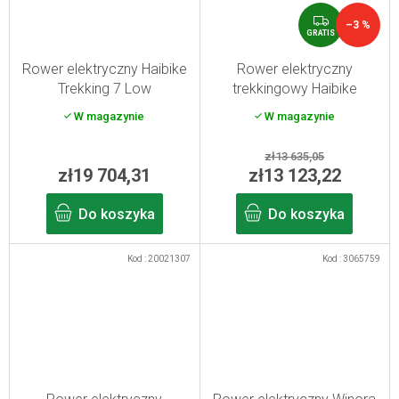
G
–3 %
R
GRATIS
A
T
Rower elektryczny Haibike
Rower elektryczny
I
Trekking 7 Low
trekkingowy Haibike
S
grey/red/blue M/45
Trekking 5 High męski
W magazynie
W magazynie
oliwkowy/czerwony S
zł13 635,05
zł19 704,31
zł13 123,22
Do koszyka
Do koszyka
Kod :
20021307
Kod :
3065759