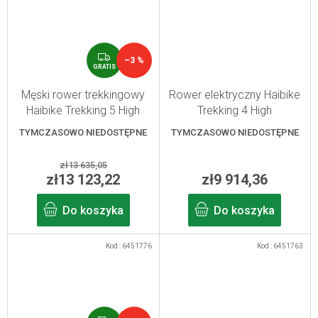
G
–3 %
R
GRATIS
A
T
Męski rower trekkingowy
Rower elektryczny Haibike
I
Haibike Trekking 5 High
Trekking 4 High
S
limonkowy/czarny XXL
blue/orange/silver 2025 S
TYMCZASOWO NIEDOSTĘPNE
TYMCZASOWO NIEDOSTĘPNE
zł13 635,05
zł13 123,22
zł9 914,36
Do koszyka
Do koszyka
Kod :
6451776
Kod :
6451763