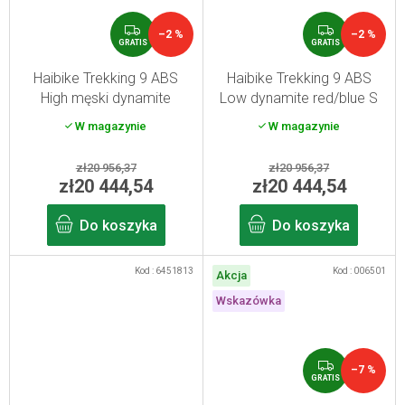
G
G
–2 %
–2 %
R
R
GRATIS
GRATIS
A
A
T
T
Haibike Trekking 9 ABS
Haibike Trekking 9 ABS
I
I
High męski dynamite
Low dynamite red/blue S
S
S
red/blue S
W magazynie
W magazynie
zł20 956,37
zł20 956,37
zł20 444,54
zł20 444,54
Do koszyka
Do koszyka
Kod :
6451813
Kod :
006501
Akcja
Wskazówka
G
–7 %
R
GRATIS
A