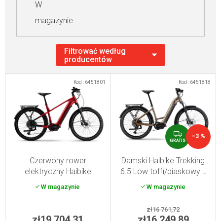
W
magazynie
L
Kod :
6451801
Kod :
6451818
i
s
t
a
G
–3 %
R
GRATIS
p
A
T
r
Czerwony rower
Damski Haibike Trekking
I
elektryczny Haibike
6.5 Low toffi/piaskowy L
o
S
Trekking 7 High męski
W magazynie
W magazynie
d
dynamite red/blue L
u
zł16 761,72
k
zł19 704,31
zł16 249,89