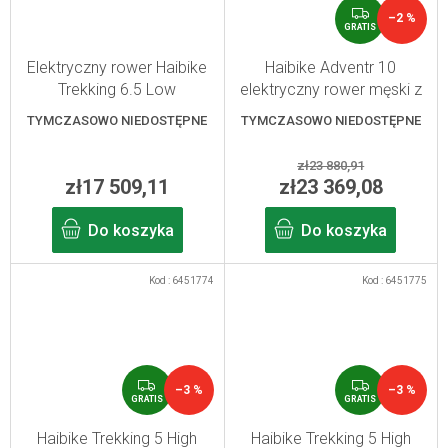
G
–2 %
R
GRATIS
A
T
Elektryczny rower Haibike
Haibike Adventr 10
I
Trekking 6.5 Low
elektryczny rower męski z
S
toffee/sand S
pełnym zawieszeniem
TYMCZASOWO NIEDOSTĘPNE
TYMCZASOWO NIEDOSTĘPNE
met.sand/black S
zł23 880,91
zł17 509,11
zł23 369,08
Do koszyka
Do koszyka
Kod :
6451774
Kod :
6451775
G
G
–3 %
–3 %
R
R
GRATIS
GRATIS
A
A
T
T
Haibike Trekking 5 High
Haibike Trekking 5 High