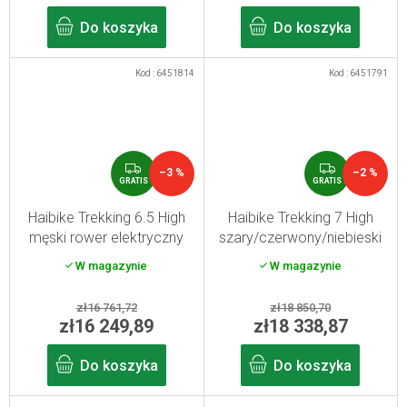
Do koszyka
Do koszyka
Kod :
6451814
Kod :
6451791
G
G
–3 %
–2 %
R
R
GRATIS
GRATIS
A
A
T
T
Haibike Trekking 6.5 High
Haibike Trekking 7 High
I
I
męski rower elektryczny
szary/czerwony/niebieski
S
S
karmelowy/piaskowy S
S
W magazynie
W magazynie
zł16 761,72
zł18 850,70
zł16 249,89
zł18 338,87
Do koszyka
Do koszyka