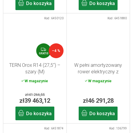
Do koszyka
Do koszyka
Kod :
6450120
Kod :
6451880
G
–4 %
R
GRATIS
A
T
TERN Orox R14 (27,5") –
W pełni amortyzowany
I
szary (M)
rower elektryczny z
S
karbonowym ramą Haibike
W magazynie
W magazynie
Lyke CF SE High black
gold/leaf S/41 2025
zł41 266,55
zł39 463,12
zł46 291,28
Do koszyka
Do koszyka
Kod :
6451874
Kod :
136799