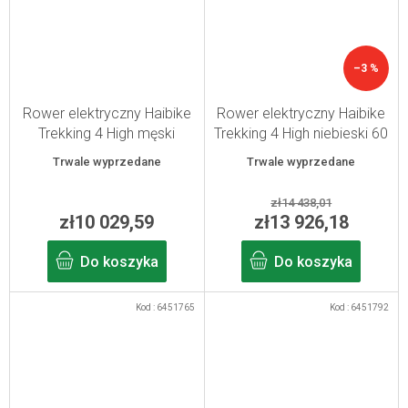
–3 %
Rower elektryczny Haibike
Rower elektryczny Haibike
Trekking 4 High męski
Trekking 4 High niebieski 60
niebieski/pomarańczowy/srebrny
cm
Trwale wyprzedane
Trwale wyprzedane
2025 XXL
zł14 438,01
zł10 029,59
zł13 926,18
Do koszyka
Do koszyka
Kod :
6451765
Kod :
6451792