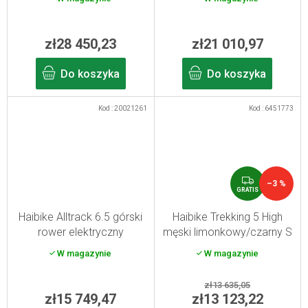
2026
zł28 450,23
zł21 010,97
Do koszyka
Do koszyka
Kod :
20021261
Kod :
6451773
G
–3 %
R
GRATIS
A
T
Haibike Alltrack 6.5 górski
Haibike Trekking 5 High
I
rower elektryczny
męski limonkowy/czarny S
S
szary/niebieski L 2026
W magazynie
W magazynie
zł13 635,05
zł15 749,47
zł13 123,22