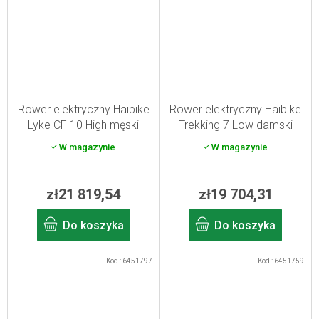
Rower elektryczny Haibike
Rower elektryczny Haibike
Lyke CF 10 High męski
Trekking 7 Low damski
carbon/silver XL/50 2025
szary/czerwony/niebieski
W magazynie
W magazynie
S
zł21 819,54
zł19 704,31
Do koszyka
Do koszyka
Kod :
6451797
Kod :
6451759