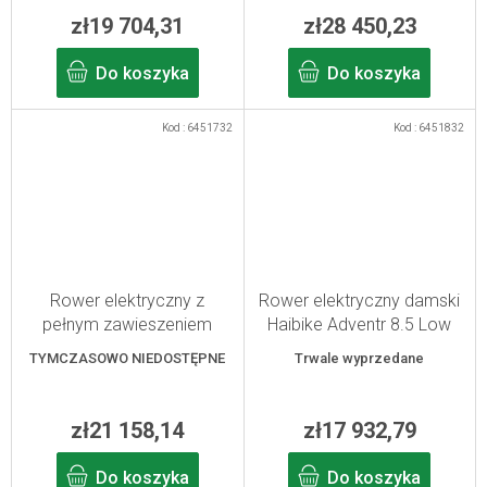
zł19 704,31
zł28 450,23
Do koszyka
Do koszyka
Kod :
6451732
Kod :
6451832
Rower elektryczny z
Rower elektryczny damski
pełnym zawieszeniem
Haibike Adventr 8.5 Low
Haibike Alltrail 10.5 27,5"
copper/mystery M/45
TYMCZASOWO NIEDOSTĘPNE
Trwale wyprzedane
ABS czarny/ninja
gold/szary S/41
zł21 158,14
zł17 932,79
Do koszyka
Do koszyka