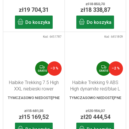
zł18 850,70
zł19 704,31
zł18 338,87
Do koszyka
Do koszyka
Kod :
6451787
Kod :
6451809
G
G
–3 %
–2 %
R
R
GRATIS
GRATIS
A
A
T
T
Haibike Trekking 7.5 High
Haibike Trekking 9 ABS
I
I
XXL niebieski rower
High dynamite red/blue L
S
S
trekkingowy e-bike
TYMCZASOWO NIEDOSTĘPNE
TYMCZASOWO NIEDOSTĘPNE
zł15 681,35
zł20 956,37
zł15 169,52
zł20 444,54