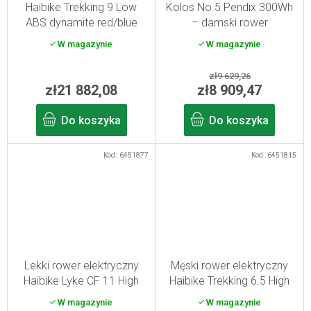
T
Haibike Trekking 9 Low
Kolos No.5 Pendix 300Wh
I
ABS dynamite red/blue
– damski rower
S
L/50
trekkingowy z napędem
W magazynie
W magazynie
elektrycznym
zł9 629,26
zł21 882,08
zł8 909,47
Do koszyka
Do koszyka
Kod :
6451877
Kod :
6451815
Lekki rower elektryczny
Męski rower elektryczny
Haibike Lyke CF 11 High
Haibike Trekking 6.5 High
carbon/sand/lime M/44
toffee/sand M
W magazynie
W magazynie