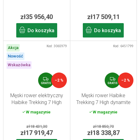
2026
zł35 956,40
zł17 509,11
Do koszyka
Do koszyka
Kod :
3065979
Kod :
6451799
Akcja
Nowość
Wskazówka
G
G
–2 %
–2 %
R
R
GRATIS
GRATIS
A
A
T
T
Męski rower elektryczny
Męski rower Haibike
I
I
Haibike Trekking 7 High
Trekking 7 High dynamite
S
S
grey L
red/blue S
W magazynie
W magazynie
zł18 431,30
zł18 850,70
zł17 919,47
zł18 338,87