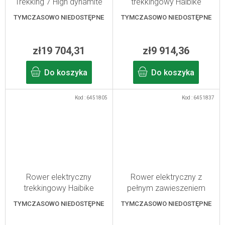
Trekking 7 High dynamite
trekkingowy Haibike
red/blue XL
Trekking 4 High
TYMCZASOWO NIEDOSTĘPNE
TYMCZASOWO NIEDOSTĘPNE
orange/silver XXL
zł19 704,31
zł9 914,36
Do koszyka
Do koszyka
Kod :
6451805
Kod :
6451837
Rower elektryczny
Rower elektryczny z
trekkingowy Haibike
pełnym zawieszeniem
Trekking 7 Low dynamite
Haibike Adventr 11 Low
TYMCZASOWO NIEDOSTĘPNE
TYMCZASOWO NIEDOSTĘPNE
red/blue M/45
ABS grey/acacia S/40
2026