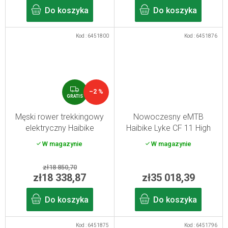
Do koszyka
Do koszyka
Kod :
6451800
Kod :
6451876
G
–2 %
R
GRATIS
A
T
Męski rower trekkingowy
Nowoczesny eMTB
I
elektryczny Haibike
Haibike Lyke CF 11 High
S
Trekking 7 High dynamite
carbon/sand/lime S/41
W magazynie
W magazynie
red/blue M
2026
zł18 850,70
zł18 338,87
zł35 018,39
Do koszyka
Do koszyka
Kod :
6451875
Kod :
6451796