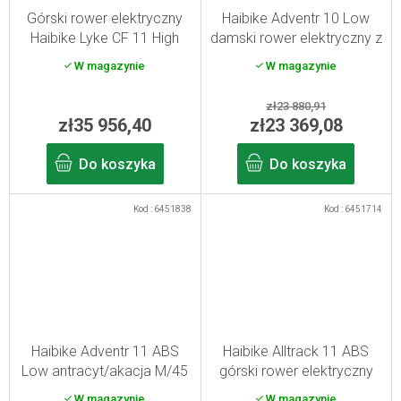
T
Górski rower elektryczny
Haibike Adventr 10 Low
I
Haibike Lyke CF 11 High
damski rower elektryczny z
S
carbon/sand/lime L/47
pełnym zawieszeniem
W magazynie
W magazynie
2026
piaskowy/czarny L
zł23 880,91
zł35 956,40
zł23 369,08
Do koszyka
Do koszyka
Kod :
6451838
Kod :
6451714
Haibike Adventr 11 ABS
Haibike Alltrack 11 ABS
Low antracyt/akacja M/45
górski rower elektryczny
2026
niebieski/tytanowy XL
W magazynie
W magazynie