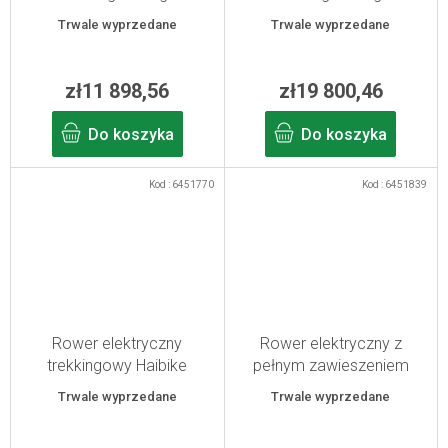
blue/yellow L/50
blue/yellow XL/55
Trwale wyprzedane
Trwale wyprzedane
zł11 898,56
zł19 800,46
Do koszyka
Do koszyka
Kod :
6451770
Kod :
6451839
Rower elektryczny
Rower elektryczny z
trekkingowy Haibike
pełnym zawieszeniem
Trekking 4 High
Haibike Adventr 11 Low
Trwale wyprzedane
Trwale wyprzedane
pomarańczowy/srebrny M
ABS damski
szary/akacjowy L/49-2026