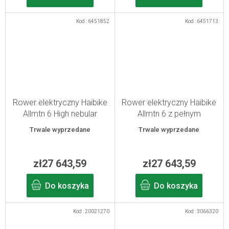
Kod :
6451852
Kod :
6451713
Rower elektryczny Haibike
Rower elektryczny Haibike
Allmtn 6 High nebular
Allmtn 6 z pełnym
lime/black S/41 2025
zawieszeniem lime/black
Trwale wyprzedane
Trwale wyprzedane
XL/49
zł27 643,59
zł27 643,59
Do koszyka
Do koszyka
Kod :
20021270
Kod :
3066320