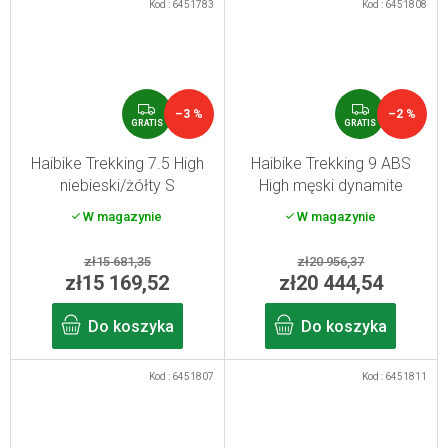
Kod :
6451783
Kod :
6451808
G
G
–3 %
–2 %
R
R
GRATIS
GRATIS
A
A
T
T
Haibike Trekking 7.5 High
Haibike Trekking 9 ABS
I
I
niebieski/żółty S
High męski dynamite
S
S
red/blue M
W magazynie
W magazynie
zł15 681,35
zł20 956,37
zł15 169,52
zł20 444,54
Do koszyka
Do koszyka
Kod :
6451807
Kod :
6451811