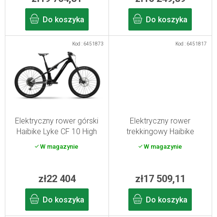
t
Do koszyka
Do koszyka
ó
w
Kod :
6451873
Kod :
6451817
Elektryczny rower górski
Elektryczny rower
Haibike Lyke CF 10 High
trekkingowy Haibike
carbon/silver M/44 2025
Trekking 6.5 Low
W magazynie
W magazynie
toffee/sand M w kolorze
piaskowo-brązowym
zł22 404
zł17 509,11
Do koszyka
Do koszyka