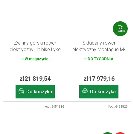
G
R
GRATIS
A
T
Zwinny górski rower
Składany rower
I
elektryczny Haibike Lyke
elektryczny Montague M-
S
CF 10 High carbon/silver
E1
W magazynie
DO TYGODNIA
L/47 2025
zł21 819,54
zł17 979,16
Do koszyka
Do koszyka
Kod :
6451816
Kod :
6451823