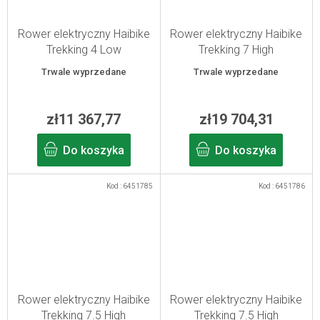
Rower elektryczny Haibike
Rower elektryczny Haibike
Trekking 4 Low
Trekking 7 High
blue/orange M/45
grey/red/blue M/45
Trwale wyprzedane
Trwale wyprzedane
zł11 367,77
zł19 704,31
Do koszyka
Do koszyka
Kod :
6451785
Kod :
6451786
Rower elektryczny Haibike
Rower elektryczny Haibike
Trekking 7.5 High
Trekking 7.5 High