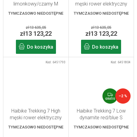
I
I
limonkowy/czarny M
męski rower elektryczny
S
S
limonkowy/czarny L
TYMCZASOWO NIEDOSTĘPNE
TYMCZASOWO NIEDOSTĘPNE
zł13 635,05
zł13 635,05
zł13 123,22
zł13 123,22
Do koszyka
Do koszyka
Kod :
6451793
Kod :
6451804
G
–2 %
R
GRATIS
A
T
Haibike Trekking 7 High
Haibike Trekking 7 Low
I
męski rower elektryczny
dynamite red/blue S
S
szary/czerwony/niebieski L
TYMCZASOWO NIEDOSTĘPNE
TYMCZASOWO NIEDOSTĘPNE