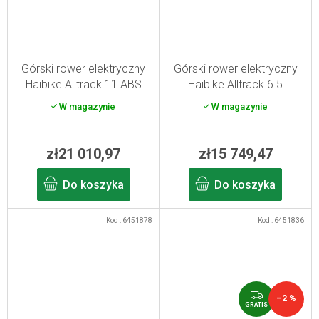
Górski rower elektryczny
Górski rower elektryczny
Haibike Alltrack 11 ABS
Haibike Alltrack 6.5
blue/titan S 2026
grey/blue XL 2026
W magazynie
W magazynie
zł21 010,97
zł15 749,47
Do koszyka
Do koszyka
Kod :
6451878
Kod :
6451836
G
–2 %
R
GRATIS
A