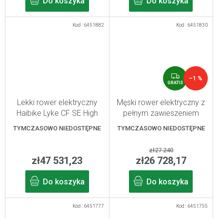
Do koszyka
Do koszyka
Kod :
6451882
Kod :
6451830
G
–1 %
R
GRATIS
A
T
Lekki rower elektryczny
Męski rower elektryczny z
I
Haibike Lyke CF SE High
pełnym zawieszeniem
S
black gold/leaf L/47 2025
Haibike Adventr 11 ABS
TYMCZASOWO NIEDOSTĘPNE
TYMCZASOWO NIEDOSTĘPNE
High szary/acacia XL
zł27 240
zł47 531,23
zł26 728,17
Do koszyka
Do koszyka
Kod :
6451777
Kod :
6451755