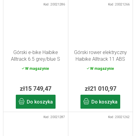
Kod :
20021286
Kod :
20021266
Górski e-bike Haibike
Górski rower elektryczny
Alltrack 6.5 grey/blue S
Haibike Alltrack 11 ABS
2026
blue/titan L 2026
W magazynie
W magazynie
zł15 749,47
zł21 010,97
Do koszyka
Do koszyka
Kod :
20021287
Kod :
20021262