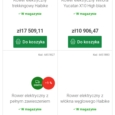
Rower elektryczny
Rower elektryczny Winora
trekkingowy Haibike
Yucatan X10 High black
Trekking 6.5 High
matt S/40 2025
W magazynie
W magazynie
toffee/sand XL
zł17 509,11
zł10 906,47
Do koszyka
Do koszyka
Kod :
6451827
Kod :
6451883
G
–1 %
R
GRATIS
A
T
Rower elektryczny z
Rower elektryczny z
I
pełnym zawieszeniem
włókna węglowego Haibike
S
Haibike Adventr 11 ABS
Lyke CF SE High czarny
W magazynie
W magazynie
High grey/acacia S
złoty/liść XL/50 2025