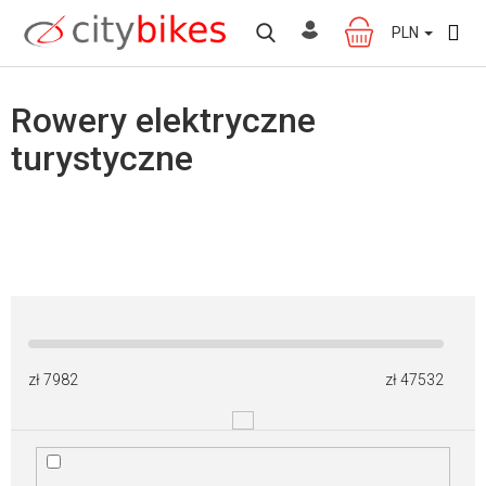
Przejść
do
PLN
KOSZYK
treści
Rowery elektryczne
turystyczne
zł
7982
zł
47532
W