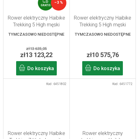
G
–3 %
R
GRATIS
A
T
Rower elektryczny Haibike
Rower elektryczny Haibike
I
Trekking 5 High męski
Trekking 5 High męski
S
limonkowy/czarny XL
oliwkowo-czerwony XXL
TYMCZASOWO NIEDOSTĘPNE
TYMCZASOWO NIEDOSTĘPNE
zł13 635,05
zł13 123,22
zł10 575,76
Do koszyka
Do koszyka
Kod :
6451802
Kod :
6451772
Rower elektryczny Haibike
Rower elektryczny