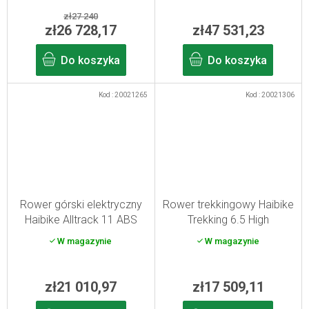
zł27 240
zł26 728,17
zł47 531,23
Do koszyka
Do koszyka
Kod :
20021265
Kod :
20021306
Rower górski elektryczny
Rower trekkingowy Haibike
Haibike Alltrack 11 ABS
Trekking 6.5 High
blue/titan M 2026
toffee/sand L
W magazynie
W magazynie
zł21 010,97
zł17 509,11