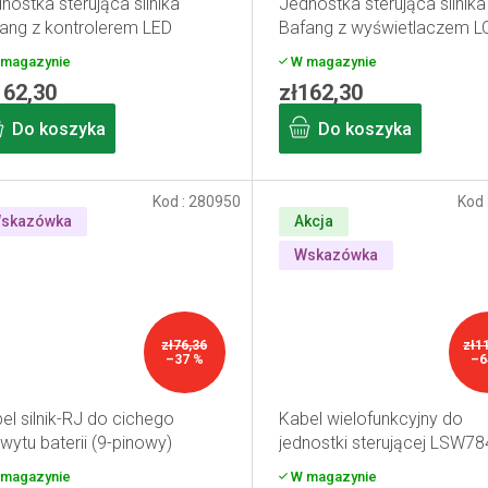
nostka sterująca silnika
Jednostka sterująca silnika
ang z kontrolerem LED
Bafang z wyświetlaczem L
magazynie
W magazynie
162,30
zł162,30
Do koszyka
Do koszyka
Kod :
280950
Kod 
skazówka
Akcja
Wskazówka
zł76,36
zł1
–37 %
–6
el silnik-RJ do cichego
Kabel wielofunkcyjny do
wytu baterii (9-pinowy)
jednostki sterującej LSW78
magazynie
W magazynie