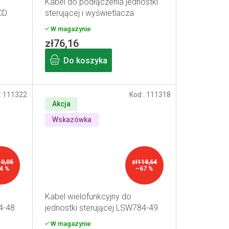
Kabel do podłączenia jednostki
CD
sterującej i wyświetlacza
W magazynie
zł76,16
Do koszyka
:
111322
Kod :
111318
Akcja
Wskazówka
10,05
zł118,64
4 %
–67 %
Kabel wielofunkcyjny do
4-48
jednostki sterującej LSW784-49
W magazynie