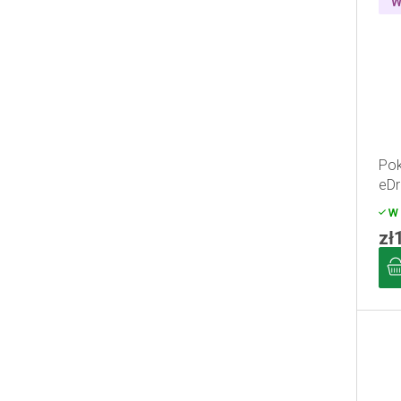
W
Pok
eDr
W 
zł