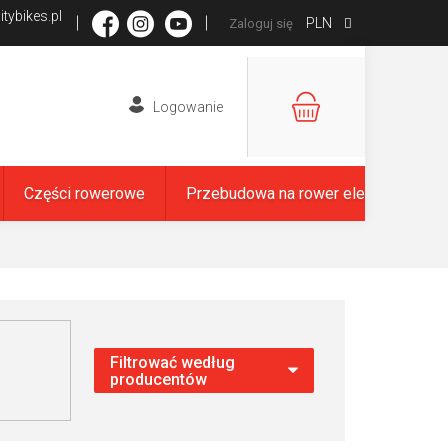
tybikes.pl
PLN
Zaloguj się
KOSZYK
Części rowerowe
Przebudowa na rower elektryczny