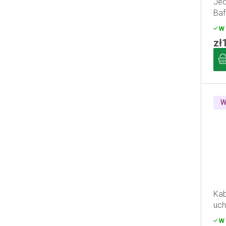
Jed
Baf
W 
zł
W
Kab
uch
W 