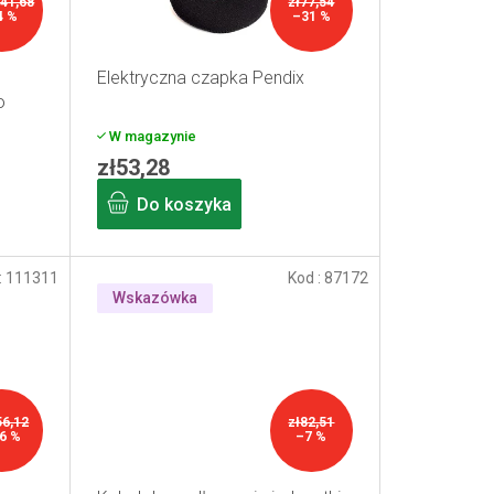
441,68
zł77,54
4 %
–31 %
Elektryczna czapka Pendix
o
W magazynie
zł53,28
Do koszyka
:
111311
Kod :
87172
Wskazówka
56,12
zł82,51
6 %
–7 %