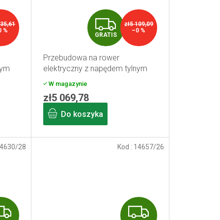
G
435,61
zł5 109,09
0 %
–0 %
GRATIS
R
Przebudowa na rower
A
nym
elektryczny z napędem tylnym
750 W, akumulator ramowy 16
T
W magazynie
Ah, z wyświetlaczem, 26"
zł5 069,78
I
Do koszyka
S
4630/28
Kod :
14657/26
G
G