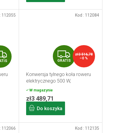
S
:
112055
Kod :
112084
G
G
zł3 516,78
–0 %
GRATIS
ATIS
R
R
weru
Konwersja tylnego koła roweru
A
A
elektrycznego 500 W,
z
akumulator ramowy 15,6 Ah, z
T
T
W magazynie
wyświetlaczem, 26"
zł3 489,71
I
I
Do koszyka
S
S
:
112066
Kod :
112135