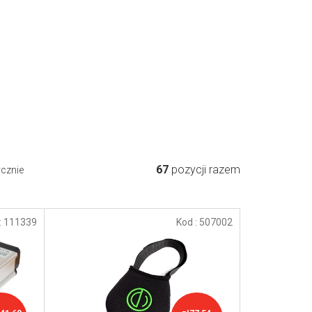
67
pozycji razem
ycznie
:
111339
Kod :
507002