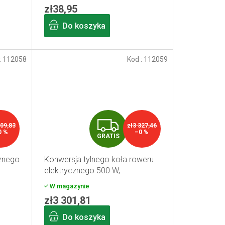
zł38,95
Do koszyka
:
112058
Kod :
112059
G
009,83
zł3 327,46
0 %
–0 %
GRATIS
R
cznego
Konwersja tylnego koła roweru
A
elektrycznego 500 W,
akumulator 15,6 Ah, z
T
W magazynie
wyświetlaczem, 26"
zł3 301,81
I
Do koszyka