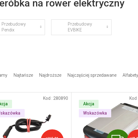
eróbka na rower elektryczny
Przebudowy
Przebudowy
Pendix
EVBIKE
amy
Najtańsze
Najdroższe
Najczęściej sprzedawane
Alfabet
Kod :
280890
Kod 
kcja
Akcja
skazówka
Wskazówka