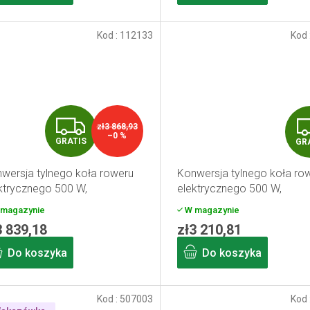
S
Kod :
112133
Kod 
G
zł3 868,93
–0 %
GRATIS
GR
R
wersja tylnego koła roweru
Konwersja tylnego koła ro
A
ktrycznego 500 W,
elektrycznego 500 W,
mulator 15,6 Ah, z
akumulator ramowy 13 Ah, 
T
magazynie
W magazynie
wietlaczem, 26"
wyświetlaczem, 26"
3 839,18
zł3 210,81
I
Do koszyka
Do koszyka
S
Kod :
507003
Kod 