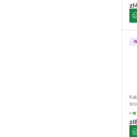
zł
W
Kab
śro
W 
zł