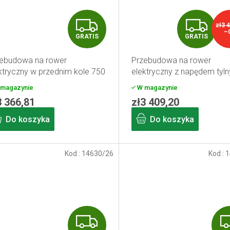
G
G
zł3 
–
GRATIS
GRATIS
R
R
ebudowa na rower
Przebudowa na rower
A
A
ktryczny w przednim kole 750
elektryczny z napędem tyl
akumulator o pojemności 13
750 W, akumulator 13 Ah, z
T
T
magazynie
W magazynie
28"
wyświetlaczem, 26"
3 366,81
zł3 409,20
I
I
Do koszyka
Do koszyka
S
S
Kod :
14630/26
Kod :
1
G