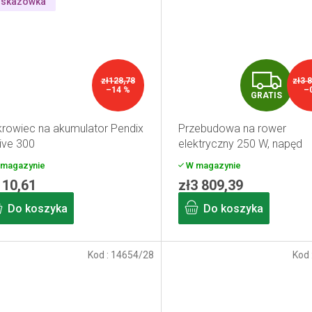
skazówka
G
zł128,78
zł3 
–14 %
–
GRATIS
R
rowiec na akumulator Pendix
Przebudowa na rower
A
ive 300
elektryczny 250 W, napęd
środkowy, pojemność
T
magazynie
W magazynie
akumulatora 15,6 Ah, zasię
110,61
zł3 809,39
I
120 km
Do koszyka
Do koszyka
S
Kod :
14654/28
Kod 