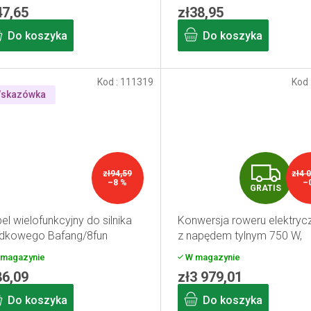
47,65
zł38,95
Do koszyka
Do koszyka
Kod :
111319
Kod 
skazówka
G
zł94,59
zł4 
–8 %
–
GRATIS
R
el wielofunkcyjny do silnika
Konwersja roweru elektry
A
dkowego Bafang/8fun
z napędem tylnym 750 W,
akumulatorem 13 Ah,
T
magazynie
W magazynie
wyświetlaczem, 26"
86,09
zł3 979,01
I
Do koszyka
Do koszyka