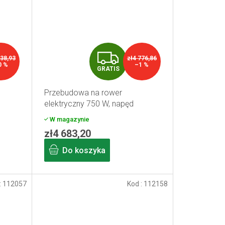
G
838,93
zł4 776,86
0 %
–1 %
GRATIS
R
Przebudowa na rower
A
elektryczny 750 W, napęd
środkowy, 16 Ah, pojemność
T
W magazynie
g do
akumulatora ramowego, zasięg
zł4 683,20
I
do 120 km
Do koszyka
S
:
112057
Kod :
112158