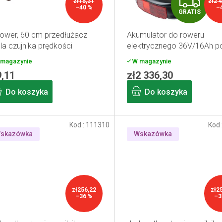
G
zł15,31
zł2 
–40 %
–
GRATIS
R
ower, 60 cm przedłużacz
Akumulator do roweru
A
la czujnika prędkości
elektrycznego 36V/16Ah p
renowacji – typ Dolphin –
T
magazynie
W magazynie
PROMOCJA
9,11
zł2 336,30
I
Do koszyka
Do koszyka
S
Kod :
111310
Kod 
skazówka
Wskazówka
zł256,22
zł2
–36 %
–3