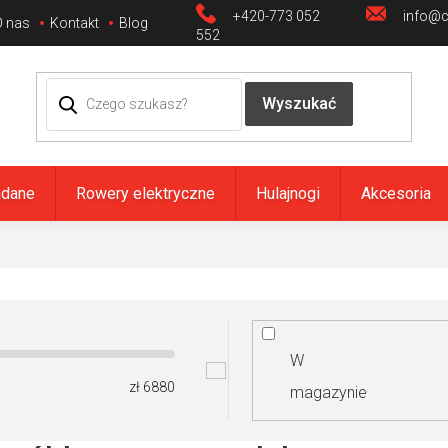
+420-773 052
info@ci
O nas
Kontakt
Blog
552
adane
Rowery elektryczne
Hulajnogi
Akcesoria
W
zł
6880
magazynie