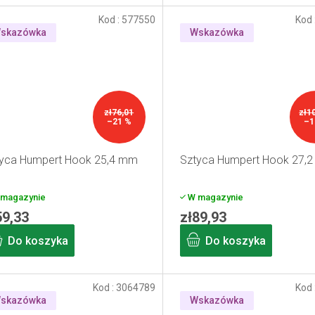
Kod :
577550
Kod 
skazówka
Wskazówka
zł76,01
zł1
–21 %
–1
yca Humpert Hook 25,4 mm
Sztyca Humpert Hook 27,
magazynie
W magazynie
59,33
zł89,93
Do koszyka
Do koszyka
Kod :
3064789
Kod 
skazówka
Wskazówka