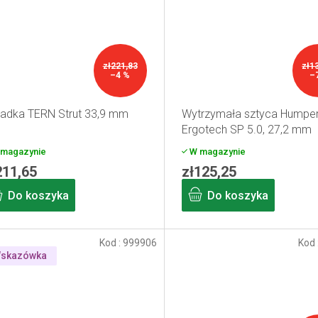
zł221,83
zł1
–4 %
–
adka TERN Strut 33,9 mm
Wytrzymała sztyca Humper
Ergotech SP 5.0, 27,2 mm
magazynie
W magazynie
211,65
zł125,25
Do koszyka
Do koszyka
Kod :
999906
Kod 
skazówka