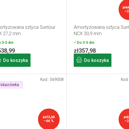
zł4
–2
rtyzowana sztyca Suntour
Amortyzowana sztyca Sun
X 27,2 mm
NCX 30,9 mm
 3-5 dni
Do 3-5 dni
538,99
zł357,98
Do koszyka
Do koszyka
Kod :
569008
Kod 
skazówka
zł77,39
zł5
–66 %
–2