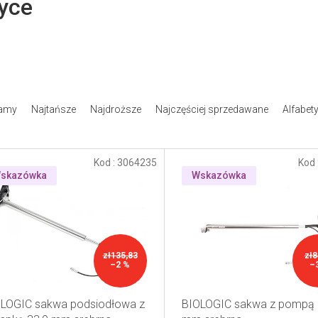
yce
amy
Najtańsze
Najdroższe
Najczęściej sprzedawane
Alfabet
Kod :
3064235
Kod 
skazówka
Wskazówka
zł135,83
zł8
–2 %
–
LOGIC sakwa podsiodłowa z
BIOLOGIC sakwa z pompą 