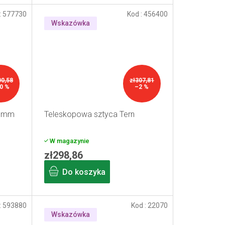
:
577730
Kod :
456400
Wskazówka
00,58
zł307,81
0 %
–2 %
2 mm
Teleskopowa sztyca Tern
W magazynie
zł298,86
Do koszyka
:
593880
Kod :
22070
Wskazówka