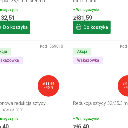
pką 33,9 mm srebrna
mm srebrna
magazynie
W magazynie
132,51
zł81,59
Do koszyka
Do koszyka
Kod :
569010
Kod 
kcja
Akcja
skazówka
Wskazówka
zł11,66
zł1
–45 %
–4
onowa redukcja sztycy
Redukcja sztycy 32/35,3 
,6/36,3 mm
magazynie
W magazynie
6,40
zł6,40