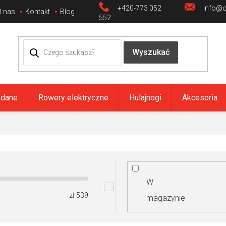
+420-773 052
info@ci
O nas
Kontakt
Blog
552
adane
Rowery elektryczne
Hulajnogi
Akcesoria
W
zł
539
magazynie