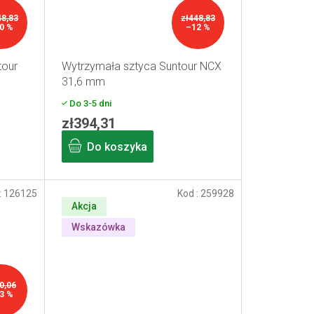
48,83
zł448,83
0 %
–12 %
tour
Wytrzymała sztyca Suntour NCX
31,6 mm
Do 3-5 dni
zł394,31
Do koszyka
:
126125
Kod :
259928
Akcja
Wskazówka
0,06
3 %