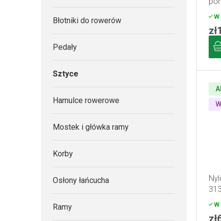
pom
o
u
W 
d
Błotniki do rowerów
k
zł
u
t
Pedały
k
ó
t
w
Sztyce
ó
w
A
Hamulce rowerowe
W
Mostek i główka ramy
Korby
Nyl
Osłony łańcucha
313
W 
Ramy
zł