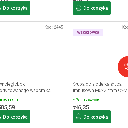
Do koszyka
Do koszyka
Kod :
2445
Ko
Wskazówka
zł
–
wnoległobok
Śruba do siodełka śruba
ortyzowanego wspornika
imbusowa M6x22mm Cr-M
dełka M-WAVE
magazynie
W magazynie
505,59
zł6,35
Do koszyka
Do koszyka