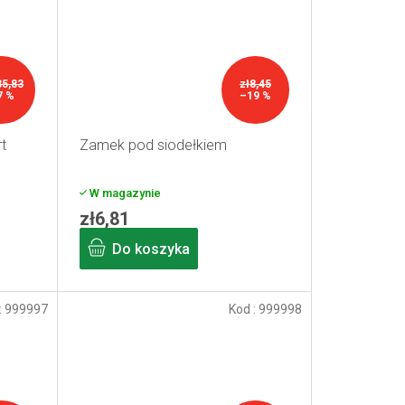
35,83
zł8,45
7 %
–19 %
t
Zamek pod siodełkiem
W magazynie
zł6,81
Do koszyka
:
999997
Kod :
999998