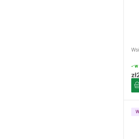
Wsi
W 
zł
W