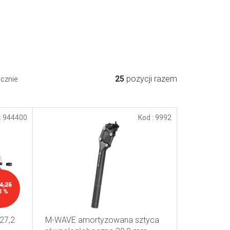
25
pozycji razem
ycznie
:
944400
Kod :
9992
4,25
3 %
27,2
M-WAVE amortyzowana sztyca