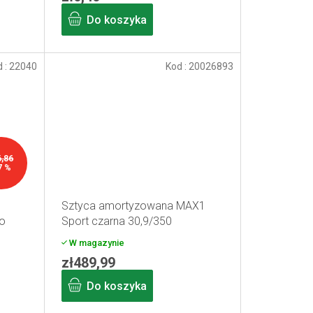
Do koszyka
d :
22040
Kod :
20026893
6,86
7 %
Sztyca amortyzowana MAX1
o
Sport czarna 30,9/350
W magazynie
zł489,99
Do koszyka