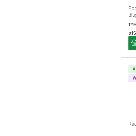
Pod
dłu
TYM
zł
A
W
Red