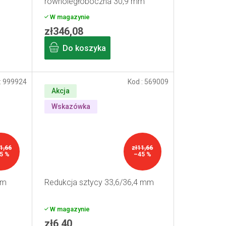
równoległoboczna 30,9 mm
W magazynie
zł346,08
Do koszyka
:
999924
Kod :
569009
Akcja
Wskazówka
1,66
zł11,66
5 %
–45 %
mm
Redukcja sztycy 33,6/36,4 mm
W magazynie
zł6,40