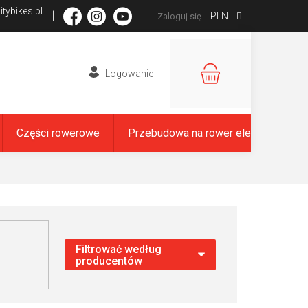
tybikes.pl
PLN
Zaloguj się
KOSZYK
Części rowerowe
Przebudowa na rower elektryczny