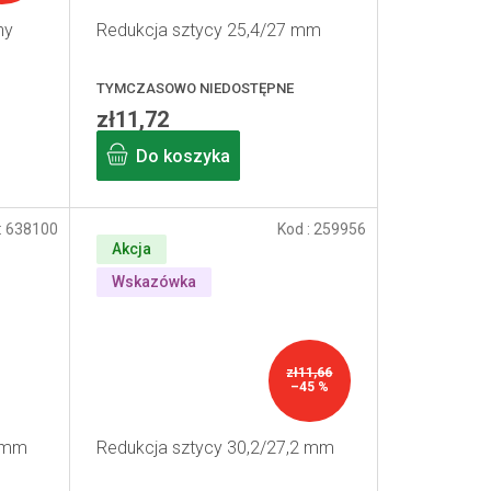
ny
Redukcja sztycy 25,4/27 mm
TYMCZASOWO NIEDOSTĘPNE
zł11,72
Do koszyka
:
638100
Kod :
259956
Akcja
Wskazówka
zł11,66
–45 %
2 mm
Redukcja sztycy 30,2/27,2 mm