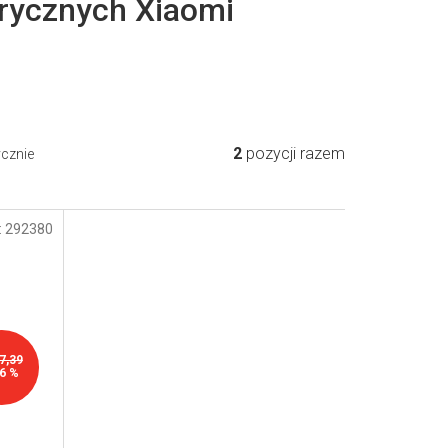
trycznych Xiaomi
2
pozycji razem
ycznie
:
292380
7,39
6 %