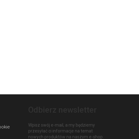
Odbierz newsletter
Wpisz swój e-mail, a my będziemy
ookie
przesyłać ci informacje na temat
nowych produktów na naszym e-shop.