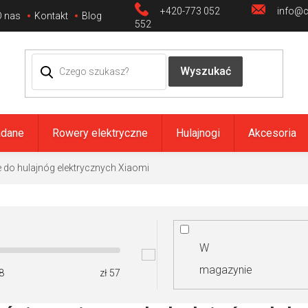
+420-773 052
info@ci
O nas
Kontakt
Blog
552
adane
Rowery elektryczne
Hulajnogi
Akcesoria
 do hulajnóg elektrycznych Xiaomi
W
magazynie
8
zł
57