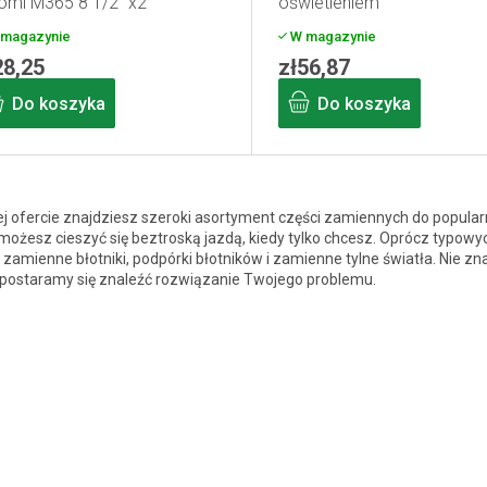
omi M365 8 1/2 "x2"
oświetleniem
magazynie
W magazynie
28,25
zł56,87
Do koszyka
Do koszyka
K
o
j ofercie znajdziesz szeroki asortyment części zamiennych do popular
ożesz cieszyć się beztroską jazdą, kiedy tylko chcesz. Oprócz typowych
n
 zamienne błotniki, podpórki błotników i zamienne tylne światła. Nie zn
t
 postaramy się znaleźć rozwiązanie Twojego problemu.
r
o
l
k
i
l