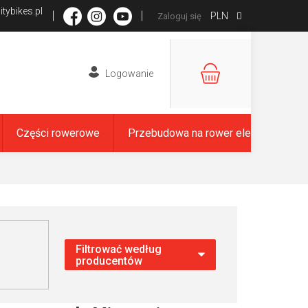
tybikes.pl
PLN
Zaloguj się
KOSZYK
Części rowerowe
Przebudowa na rower elektryczny