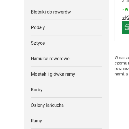
Xia
o
u
W 
d
Błotniki do rowerów
k
zł
u
t
Pedały
k
ó
t
w
Sztyce
ó
w
W nasze
Hamulce rowerowe
czemu m
również
Mostek i główka ramy
nami, a
Korby
Osłony łańcucha
Ramy