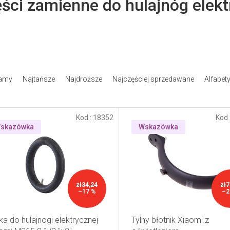
ści zamienne do hulajnóg elek
amy
Najtańsze
Najdroższe
Najczęściej sprzedawane
Alfabet
Kod :
18352
Kod 
skazówka
Wskazówka
zł34,24
zł7
–17 %
–2
ka do hulajnogi elektrycznej
Tylny błotnik Xiaomi z