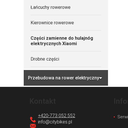
Łańcuchy rowerowe
Kierownice rowerowe
Części zamienne do hulajnóg
elektrycznych Xiaomi
Drobne części
Przebudowa na rower elektryczny
S
t
Kontakt
Inf
o
p
+420-773 052 552
Serw
k
info
@
citybikes.pl