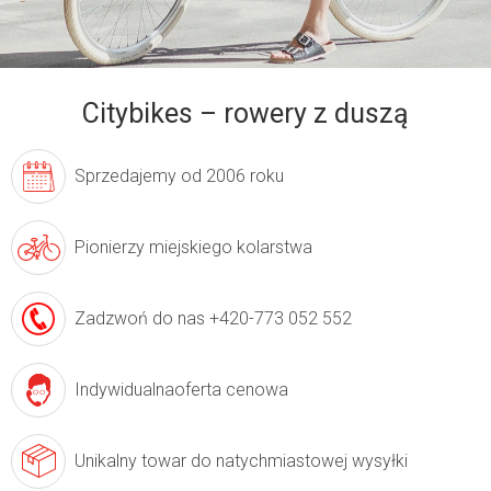
r
y
i
r
o
w
Sprzedajemy
od 2006 roku
e
r
Pionierzy
miejskiego kolarstwa
y
e
Zadzwoń do nas
+420-773 052 552
l
e
k
Indywidualna
oferta cenowa
t
r
Unikalny towar
do natychmiastowej wysyłki
y