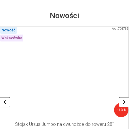
Nowości
Kod :
701785
Nowość
Wskazówka
–13 %
Stojak Ursus Jumbo na dwunożce do roweru 28"