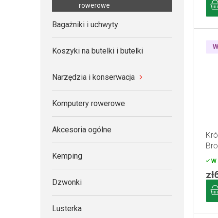
rowerowe
Bagażniki i uchwyty
W
Koszyki na butelki i butelki
Narzędzia i konserwacja
Komputery rowerowe
Akcesoria ogólne
Kró
Bro
Kemping
W 
zł
Dzwonki
Lusterka