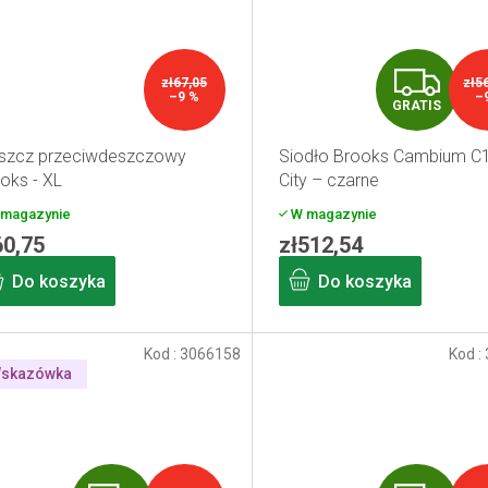
G
zł67,05
zł5
–9 %
–
GRATIS
R
szcz przeciwdeszczowy
Siodło Brooks Cambium C
A
oks - XL
City – czarne
T
magazynie
W magazynie
60,75
zł512,54
I
Do koszyka
Do koszyka
S
Kod :
3066158
Kod :
skazówka