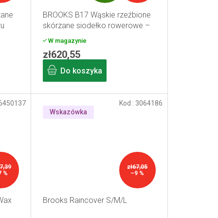
R
zane
BROOKS B17 Wąskie rzeźbione
A
ru
skórzane siodełko rowerowe –
czarne
T
W magazynie
zł620,55
I
Do koszyka
S
6450137
Kod :
3064186
Wskazówka
7,39
zł67,05
7 %
–9 %
Wax
Brooks Raincover S/M/L