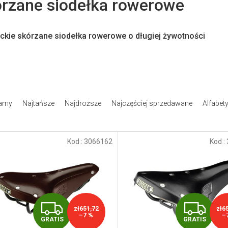
rzane siodełka rowerowe
ckie skórzane siodełka rowerowe o długiej żywotności
amy
Najtańsze
Najdroższe
Najczęściej sprzedawane
Alfabet
Kod :
3066162
Kod :
G
G
zł651,72
zł6
–7 %
–
GRATIS
GRATIS