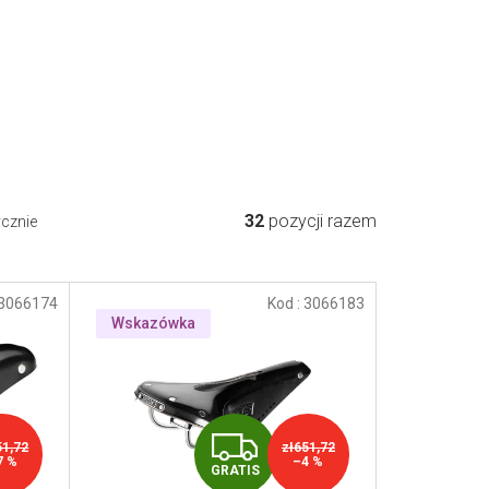
32
pozycji razem
ycznie
3066174
Kod :
3066183
Wskazówka
G
51,72
zł651,72
7 %
–4 %
GRATIS