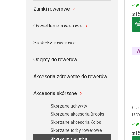
W 
Zamki rowerowe
zł
Oświetlenie rowerowe
Siodełka rowerowe
W
Obejmy do rowerów
Akcesoria zdrowotne do rowerów
Akcesoria skórzane
Skórzane uchwyty
Cza
Bro
Skórzane akcesoria Brooks
Skórzane akcesoria Kolos
W 
Skórzane torby rowerowe
zł
Skórzane siodełka