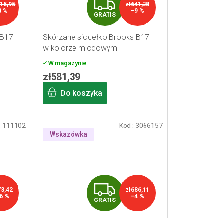
G
115,95
zł641,28
8 %
–9 %
GRATIS
R
 B17
Skórzane siodełko Brooks B17
A
w kolorze miodowym
T
W magazynie
zł581,39
I
Do koszyka
S
:
111102
Kod :
3066157
Wskazówka
G
73,42
zł686,11
6 %
–4 %
GRATIS
R