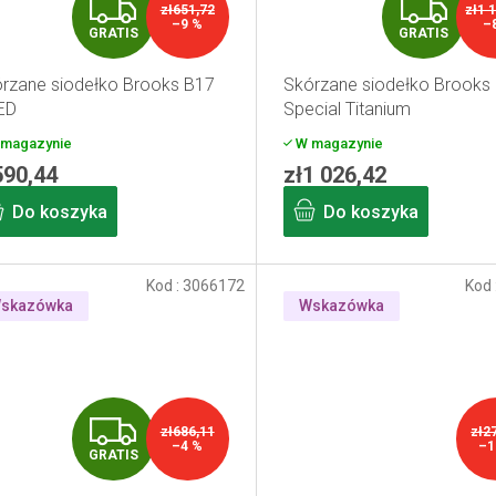
G
G
zł651,72
zł1 
–9 %
–
GRATIS
GRATIS
R
R
rzane siodełko Brooks B17
Skórzane siodełko Brooks
A
A
ED
Special Titanium
T
T
magazynie
W magazynie
590,44
zł1 026,42
I
I
Do koszyka
Do koszyka
S
S
Kod :
3066172
Kod 
skazówka
Wskazówka
G
zł686,11
zł2
–4 %
–1
GRATIS
R