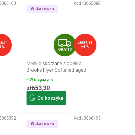
3066163
Kod :
3065088
Wskazówka
G
86,11
zł686,11
4 %
–4 %
GRATIS
R
Męskie skórzane siodełko
A
Brooks Flyer Softened aged
T
W magazynie
zł653,30
I
Do koszyka
S
3065092
Kod :
3066193
Wskazówka