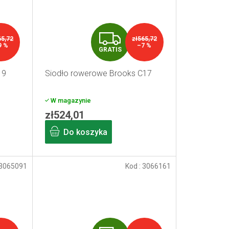
G
65,72
zł565,72
9 %
–7 %
GRATIS
R
19
Siodło rowerowe Brooks C17
A
T
W magazynie
zł524,01
I
Do koszyka
S
3065091
Kod :
3066161