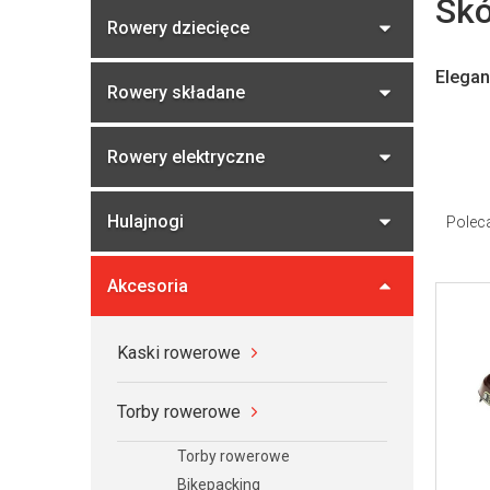
b
Skó
Rowery dziecięce
o
c
Elegan
z
Rowery składane
n
y
Rowery elektryczne
S
o
Hulajnogi
Polec
r
t
Akcesoria
L
o
i
w
s
Kaski rowerowe
a
t
n
Torby rowerowe
a
i
p
Torby rowerowe
e
r
Bikepacking