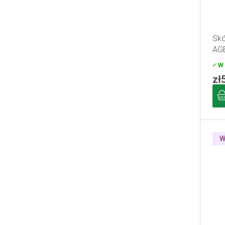
Skó
AG
W 
zł
W