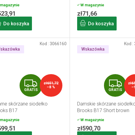
magazynie
W magazynie
523,91
zł71,66
Do koszyka
Do koszyka
Kod :
3066160
Kod :
skazówka
Wskazówka
G
G
zł651,72
zł6
–8 %
–
GRATIS
GRATIS
R
R
rne skórzane siodełko
Damskie skórzane siodełk
A
A
oks B17
Brooks B17 Short brown
T
T
magazynie
W magazynie
599,51
zł590,70
I
I