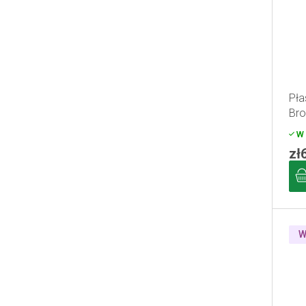
Pła
Bro
W 
zł
W