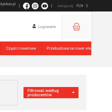
tybikes.pl
PLN
Zaloguj się
KOSZYK
Części rowerowe
Przebudowa na rower elektryczny