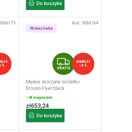
Do koszyka
S
3066173
Kod :
3066164
Wskazówka
G
86,11
zł686,11
4 %
–4 %
GRATIS
R
Męskie skórzane siodełko
A
Brooks Flyer black
T
W magazynie
zł653,24
I
Do koszyka
S