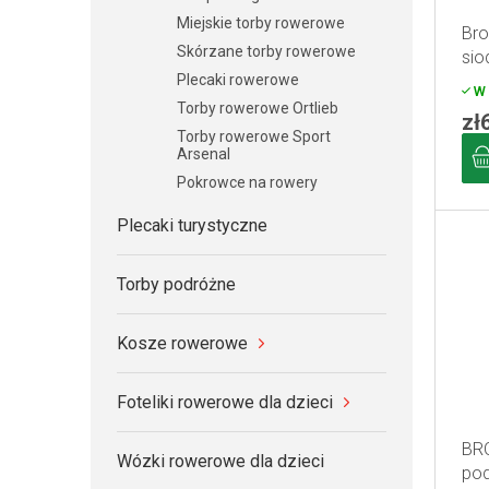
p
o
Miejskie torby rowerowe
Bro
r
d
Skórzane torby rowerowe
sio
o
u
Plecaki rowerowe
W 
d
k
Torby rowerowe Ortlieb
zł
u
t
Torby rowerowe Sport
Arsenal
k
ó
Pokrowce na rowery
t
w
ó
Plecaki turystyczne
w
Torby podróżne
Kosze rowerowe
Foteliki rowerowe dla dzieci
BRO
Wózki rowerowe dla dzieci
pod