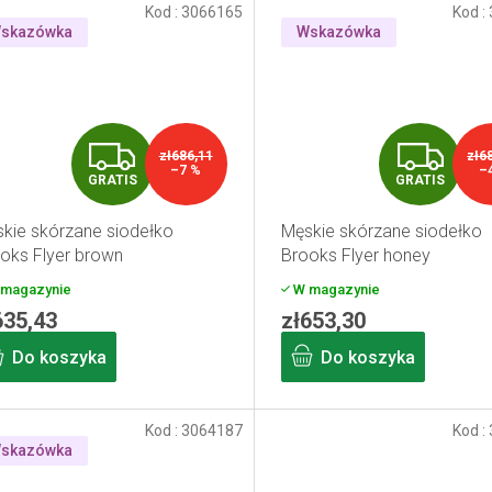
Kod :
3066165
Kod :
skazówka
Wskazówka
G
G
zł686,11
zł6
–7 %
–
GRATIS
GRATIS
R
R
kie skórzane siodełko
Męskie skórzane siodełko
A
A
oks Flyer brown
Brooks Flyer honey
T
T
magazynie
W magazynie
635,43
zł653,30
I
I
Do koszyka
Do koszyka
S
S
Kod :
3064187
Kod :
skazówka