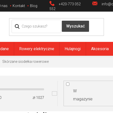
+420-773 052
info@ci
O nas
Kontakt
Blog
552
adane
Rowery elektryczne
Hulajnogi
Akcesoria
Skórzane siodełka rowerowe
W
0
zł
1027
magazynie