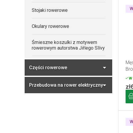
W
Stojaki rowerowe
Okulary rowerowe
Śmieszne koszulki z motywem
rowerowym autorstwa Jiříego Slívy
Męs
Części rowerowe
Bro
W 
Przebudowa na rower elektryczny
zł
W