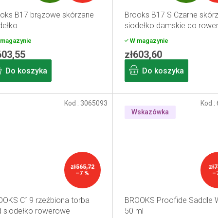
R
R
oks B17 brązowe skórzane
Brooks B17 S Czarne skór
A
A
dełko
siodełko damskie do rowe
T
T
magazynie
W magazynie
603,55
zł603,60
I
I
Do koszyka
Do koszyka
S
S
Kod :
3065093
Kod :
Wskazówka
zł565,72
zł7
–7 %
–
OKS C19 rzeźbiona torba
BROOKS Proofide Saddle 
 siodełko rowerowe
50 ml