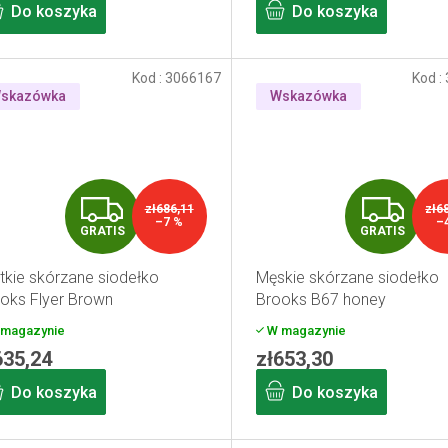
Do koszyka
Do koszyka
S
S
Kod :
3066167
Kod :
skazówka
Wskazówka
G
G
zł686,11
zł6
–7 %
–
GRATIS
GRATIS
R
R
tkie skórzane siodełko
Męskie skórzane siodełko
A
A
oks Flyer Brown
Brooks B67 honey
T
T
magazynie
W magazynie
635,24
zł653,30
I
I
Do koszyka
Do koszyka
S
S