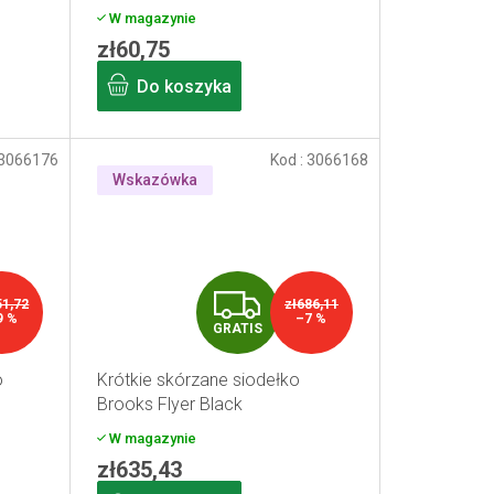
W magazynie
zł60,75
Do koszyka
3066176
Kod :
3066168
Wskazówka
G
51,72
zł686,11
9 %
–7 %
GRATIS
R
o
Krótkie skórzane siodełko
A
Brooks Flyer Black
T
W magazynie
zł635,43
I