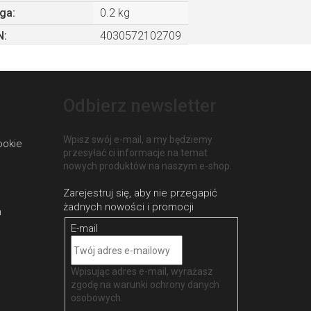
ga
:
0.2 kg
N
:
4030572102709
Odbierz newsletter
Wpisz swój e-mail, a my będziemy
ookie
przesyłać ci informacje na temat
nowych produktów na naszym e-shop.
h
E-mail
Wpisując adres e-mail, wyrażasz
zgodę na
warunki ochrony danych
osobowych
.