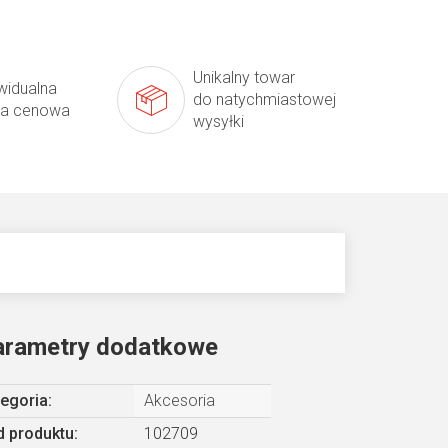
Unikalny towar
widualna
do natychmiastowej
ta cenowa
wysyłki
arametry dodatkowe
egoria
:
Akcesoria
 produktu:
102709