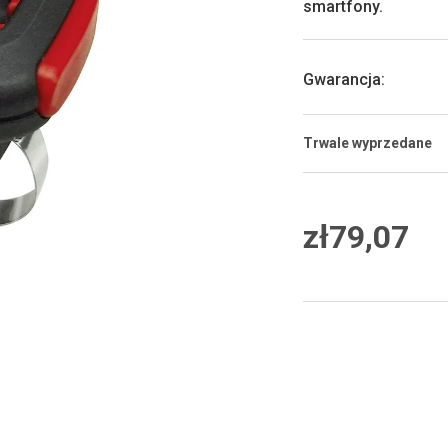
smartfony.
5
gwiazdek.
Gwarancja
:
Trwale wyprzedane
zł79,07
Cena
jednostkowa: