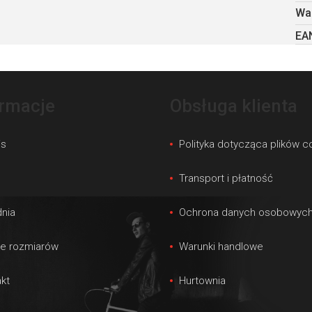
Wa
EA
ormacje
Obsługa klienta
is
Polityka dotycząca plików c
s
Transport i płatność
nia
Ochrona danych osobowyc
le rozmiarów
Warunki handlowe
kt
Hurtownia