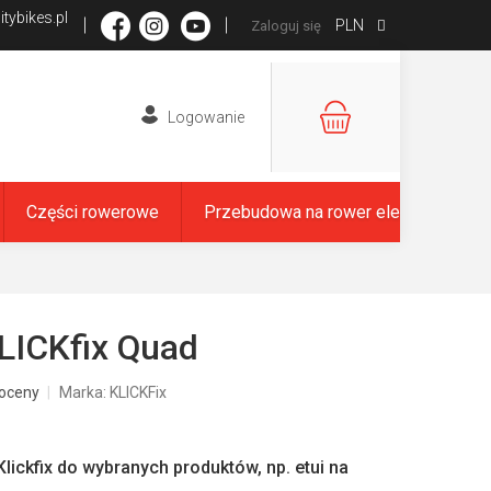
tybikes.pl
PLN
Zaloguj się
KOSZYK
Części rowerowe
Przebudowa na rower elektryczny
LICKfix Quad
oceny
Marka:
KLICKFix
ickfix do wybranych produktów, np. etui na