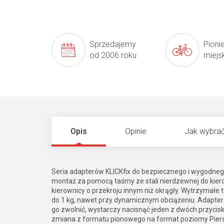
Sprzedajemy
Pioni
od 2006 roku
miejs
Opis
Opinie
Jak wybrać
Seria adapterów KLICKfix do bezpiecznego i wygodneg
montaż za pomocą taśmy ze stali nierdzewnej do kierow
kierownicy o przekroju innym niż okrągły. Wytrzym
do 1 kg, nawet przy dynamicznym obciążeniu. Adapter
go zwolnić, wystarczy nacisnąć jeden z dwóch przycisk
zmiana z formatu pionowego na format poziomy Pierś