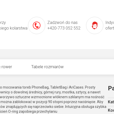
erzy
Zadzwoń do nas
Indy
kiego kolarstwa
+420-773 052 552
ofer
 rower
Tabele rozmiarów
P
o mocowania toreb PhoneBag, TabletBag i AriCases. Prosty
nicy o dowolnej średnicy, górnej rury, mostka, sztycy, a nawet
ałe tworzywo sztuczne wzmocnione włóknem szklanym ma nośność
Kat
 można zablokować w pozycji 90 stopni poprzez naciśnięcie. Aby
ów znajdujących się naprzeciwko siebie. Intuicyjna obsługa szybka
Kod
cień O-ring zapobiega przechylaniu