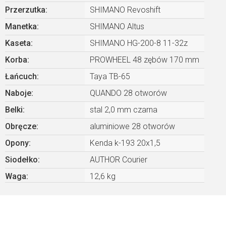
Przerzutka
:
SHIMANO Revoshift
Manetka
:
SHIMANO Altus
Kaseta
:
SHIMANO HG-200-8 11-32z
Korba
:
PROWHEEL 48 zębów 170 mm
Łańcuch
:
Taya TB-65
Naboje
:
QUANDO 28 otworów
Belki
:
stal 2,0 mm czarna
Obręcze
:
aluminiowe 28 otworów
Opony
:
Kenda k-193 20x1,5
Siodełko
:
AUTHOR Courier
Waga
:
12,6 kg