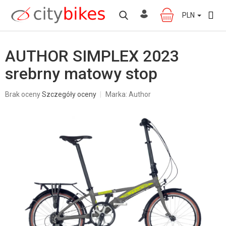
Przejść
do
PLN
KOSZYK
treści
AUTHOR SIMPLEX 2023
srebrny matowy stop
Średnia
Brak oceny
Szczegóły oceny
Marka:
Author
ocena
produktu
wynosi
0,0
na
5
gwiazdek.
W