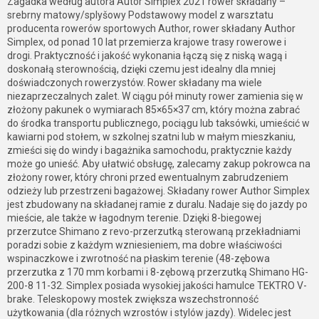
Zagadka według autora Autor Simplex 2021 rower składany –
srebrny matowy/splyšowy Podstawowy model z warsztatu
producenta rowerów sportowych Author, rower składany Author
Simplex, od ponad 10 lat przemierza krajowe trasy rowerowe i
drogi. Praktyczność i jakość wykonania łączą się z niską wagą i
doskonałą sterownością, dzięki czemu jest idealny dla mniej
doświadczonych rowerzystów. Rower składany ma wiele
niezaprzeczalnych zalet. W ciągu pół minuty rower zamienia się w
złożony pakunek o wymiarach 85×65×37 cm, który można zabrać
do środka transportu publicznego, pociągu lub taksówki, umieścić w
kawiarni pod stołem, w szkolnej szatni lub w małym mieszkaniu,
zmieści się do windy i bagażnika samochodu, praktycznie każdy
może go unieść. Aby ułatwić obsługę, zalecamy zakup pokrowca na
złożony rower, który chroni przed ewentualnym zabrudzeniem
odzieży lub przestrzeni bagażowej. Składany rower Author Simplex
jest zbudowany na składanej ramie z duralu. Nadaje się do jazdy po
mieście, ale także w łagodnym terenie. Dzięki 8-biegowej
przerzutce Shimano z revo-przerzutką sterowaną przekładniami
poradzi sobie z każdym wzniesieniem, ma dobre właściwości
wspinaczkowe i zwrotność na płaskim terenie (48-zębowa
przerzutka z 170 mm korbami i 8-zębową przerzutką Shimano HG-
200-8 11-32. Simplex posiada wysokiej jakości hamulce TEKTRO V-
brake. Teleskopowy mostek zwiększa wszechstronność
użytkowania (dla różnych wzrostów i stylów jazdy). Widelec jest