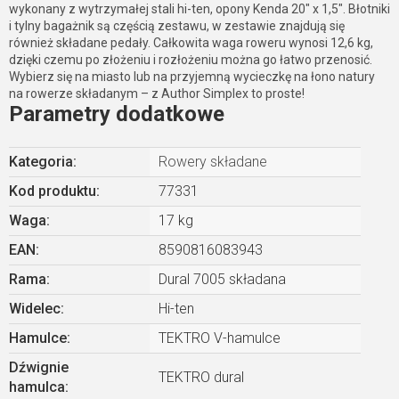
wykonany z wytrzymałej stali hi-ten, opony Kenda 20" x 1,5". Błotniki
i tylny bagażnik są częścią zestawu, w zestawie znajdują się
również składane pedały. Całkowita waga roweru wynosi 12,6 kg,
dzięki czemu po złożeniu i rozłożeniu można go łatwo przenosić.
Wybierz się na miasto lub na przyjemną wycieczkę na łono natury
na rowerze składanym – z Author Simplex to proste!
Parametry dodatkowe
Kategoria
:
Rowery składane
Kod produktu:
77331
Waga
:
17 kg
EAN
:
8590816083943
Rama
:
Dural 7005 składana
Widelec
:
Hi-ten
Hamulce
:
TEKTRO V-hamulce
Dźwignie
TEKTRO dural
hamulca
: