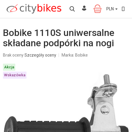
Przejść
do
PLN
KOSZYK
treści
Bobike 1110S uniwersalne
składane podpórki na nogi
Średnia
Brak oceny
Szczegóły oceny
Marka:
Bobike
ocena
produktu
Akcja
wynosi
0,0
Wskazówka
na
5
gwiazdek.
W