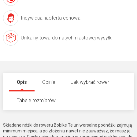
Indywidualna
oferta cenowa
Unikalny towar
do natychmiastowej wysyłki
Opis
Opinie
Jak wybrać rower
Tabele rozmiarów
Składane nóżki do roweru Bobike Te uniwersalne podnóżki zajmują
minimum miejsca, a po złożeniu nawet nie zauważysz, że masz je
na rowerze. Dzięki uchwytom można je zamocować praktycznie do