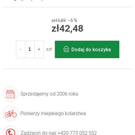
zł44,89
–5 %
zł42,48
Cena
jednostkowa:
Dodaj do koszyka
szt
Sprzedajemy
od 2006 roku
Pionierzy
miejskiego kolarstwa
Zadzwoń do nas
+420-773 052 552