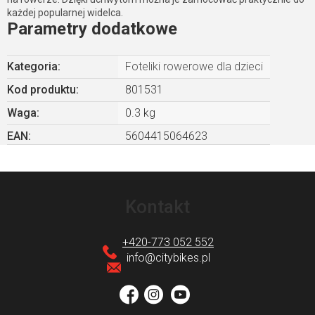
każdej popularnej widelca.
Parametry dodatkowe
Kategoria
:
Foteliki rowerowe dla dzieci
Kod produktu:
801531
Waga
:
0.3 kg
EAN
:
5604415064623
S
t
Kontakt
o
p
+420-773 052 552
k
info
@
citybikes.pl
a