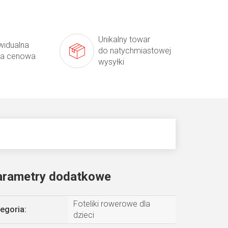
Unikalny towar
widualna
do natychmiastowej
ta cenowa
wysyłki
arametry dodatkowe
Foteliki rowerowe dla
egoria
:
dzieci