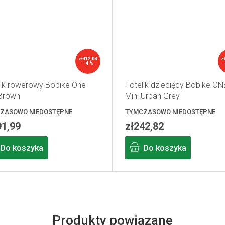
zł412,08
z
–4 %
lik rowerowy Bobike One
Fotelik dziecięcy Bobike ON
 Brown
Mini Urban Grey
ZASOWO NIEDOSTĘPNE
TYMCZASOWO NIEDOSTĘPNE
91,99
zł242,82
Do koszyka
Do koszyka
Produkty powiązane