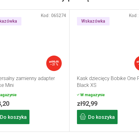
Kod :
065274
Kod 
kazówka
Wskazówka
zł99,91
z
–21 %
ersalny zamienny adapter
Kask dziecięcy Bobike One 
ke Mini
Black XS
agazynie
W magazynie
8,20
zł92,99
Do koszyka
Do koszyka