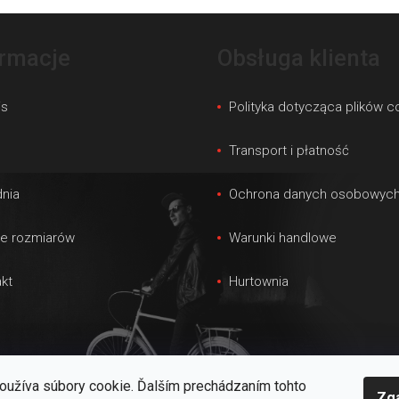
ormacje
Obsługa klienta
is
Polityka dotycząca plików c
s
Transport i płatność
nia
Ochrona danych osobowyc
le rozmiarów
Warunki handlowe
kt
Hurtownia
oužíva súbory cookie. Ďalším prechádzaním tohto
Zg