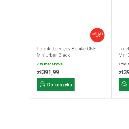
zł411,92
–4 %
Fotelik dziecięcy Bobike ONE
Fote
Mini Urban Black
Mini
W magazynie
TYMC
zł391,99
zł3
Do koszyka