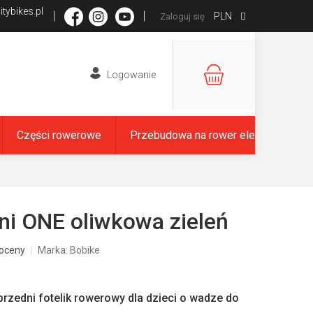
tybikes.pl
PLN
Zaloguj się
KOSZYK
Części rowerowe
Przebudowa na rower elektryczny
ni ONE oliwkowa zieleń
oceny
Marka:
Bobike
przedni fotelik rowerowy dla dzieci o wadze do