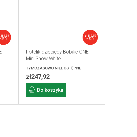
ł319,59
zł319,59
–24 %
–22 %
E
Fotelik dziecięcy Bobike ONE
Mini Snow White
TYMCZASOWO NIEDOSTĘPNE
zł247,92
Do koszyka