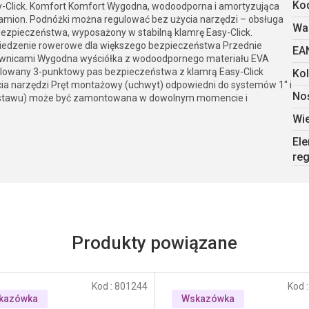
Kod
y-Click. Komfort Komfort Wygodna, wodoodporna i amortyzująca
ramion. Podnóżki można regulować bez użycia narzędzi – obsługa
Wa
bezpieczeństwa, wyposażony w stabilną klamrę Easy-Click.
iedzenie rowerowe dla większego bezpieczeństwa Przednie
EA
ownicami Wygodna wyściółka z wodoodpornego materiału EVA
ulowany 3-punktowy pas bezpieczeństwa z klamrą Easy-Click
Kol
ia narzędzi Pręt montażowy (uchwyt) odpowiedni do systemów 1'' i
No
 zestawu) może być zamontowana w dowolnym momencie i
Wie
El
reg
Kod :
801244
Kod 
kazówka
Wskazówka