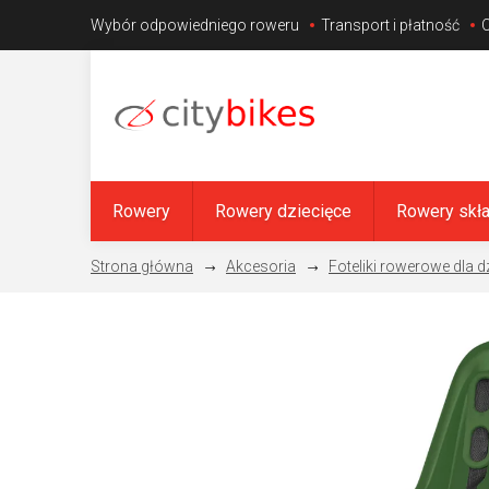
Przejść
Wybór odpowiedniego roweru
Transport i płatność
do
treści
Rowery
Rowery dziecięce
Rowery skł
Akcesoria
Foteliki rowerowe dla d