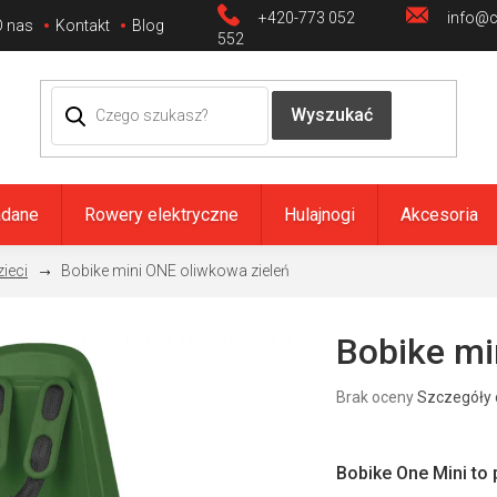
+420-773 052
info@ci
O nas
Kontakt
Blog
552
adane
Rowery elektryczne
Hulajnogi
Akcesoria
zieci
Bobike mini ONE oliwkowa zieleń
Bobike mi
Średnia
Brak oceny
Szczegóły 
ocena
produktu
wynosi
0,0
Bobike One Mini to 
na