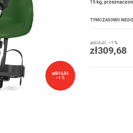
15 kg, przeznaczon
5
gwiazdek.
TYMCZASOWO NIED
zł314,31
–1 %
zł309,68
Cena
jednostkowa:
zł314,31
–1 %