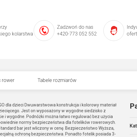
erzy
Zadzwoń do nas
Indy
kiego kolarstwa
+420-773 052 552
ofer
 rower
Tabele rozmiarów
P
 GO dla dzieci Dwuwarstwowa konstrukcja i kolorowy materiał
ziecięcego. Jest on wyposażony w wygodne siedzisko z
ie i wygodne. Podnóżki można łatwo regulować bez użycia
dpowiednie normy bezpieczeństwa dla fotelików rowerowych.
Kat
andard bar jest wliczony w cenę. Bezpieczeństwo Wyższa,
alną ochronę bezpieczeństwa. Ponadto fotelik posiada 3-