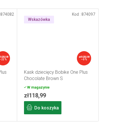
:
874082
Kod :
874097
Wskazówka
ł120,18
zł120,18
–22 %
–0 %
Plus
Kask dziecięcy Bobike One Plus
Chocolate Brown S
W magazynie
zł118,99
Do koszyka