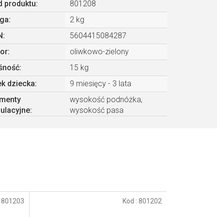
 produktu:
801208
ga
:
2 kg
N
:
5604415084287
or
:
oliwkowo-zielony
śność
:
15 kg
k dziecka
:
9 miesięcy - 3 lata
ementy
wysokość podnóżka,
ulacyjne
:
wysokość pasa
:
801203
Kod :
801202