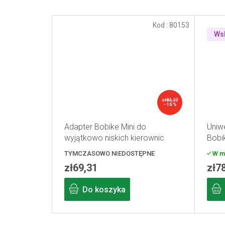
Kod :
80153
Ws
zł83,22
–16 %
Adapter Bobike Mini do
Uniw
wyjątkowo niskich kierownic
Bobi
TYMCZASOWO NIEDOSTĘPNE
W m
zł69,31
zł7
Do koszyka