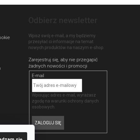
Odbierz newsletter
Wpisz swój e-mail, a my będziemy
ookie
przesyłać ci informacje na temat
nowych produktów na naszym e-shop.
h
E-mail
Wpisując adres e-mail, wyrażasz
zgodę na
warunki ochrony danych
osobowych
.
ZALOGUJ SIĘ
adzam się