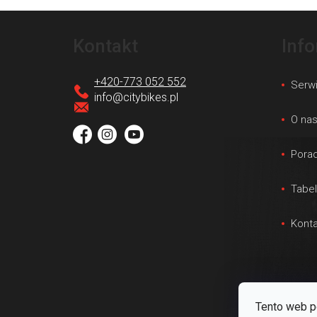
S
t
Kontakt
Inf
o
p
+420-773 052 552
Serw
k
info
@
citybikes.pl
a
O na
Porad
Tabe
Konta
Tento web p