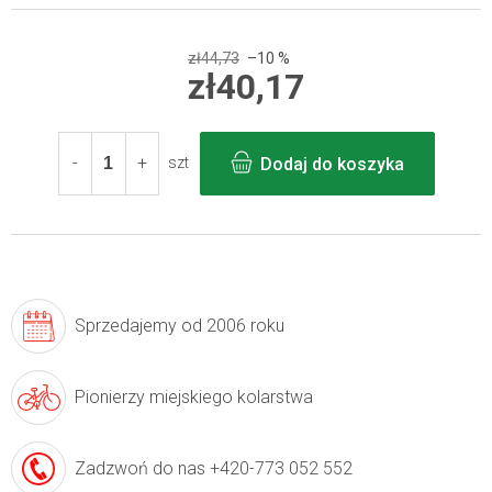
zł44,73
–10 %
zł40,17
Cena
jednostkowa:
Dodaj do koszyka
szt
Sprzedajemy
od 2006 roku
Pionierzy
miejskiego kolarstwa
Zadzwoń do nas
+420-773 052 552