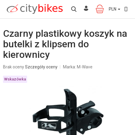
Przejść
do
PLN
KOSZYK
treści
Czarny plastikowy koszyk na
butelki z klipsem do
kierownicy
Średnia
Brak oceny
Szczegóły oceny
Marka:
M-Wave
ocena
produktu
Wskazówka
wynosi
0,0
na
5
gwiazdek.
W