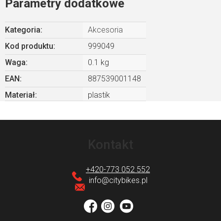
Parametry dodatkowe
Kategoria
:
Akcesoria
Kod produktu:
999049
Waga
:
0.1 kg
EAN
:
887539001148
Materiał
:
plastik
S
t
Kontakt
o
p
+420-773 052 552
k
info
@
citybikes.pl
a