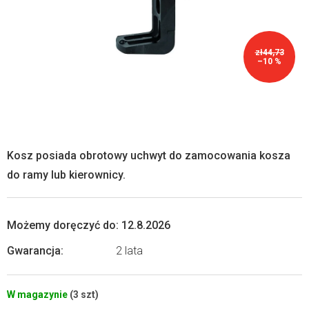
zł44,73
–10 %
Kosz posiada obrotowy uchwyt do zamocowania kosza
do ramy lub kierownicy.
Możemy doręczyć do:
12.8.2026
Gwarancja
:
2 lata
W magazynie
(3 szt)