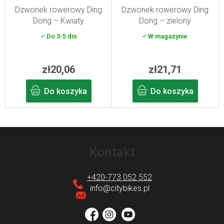
Dzwonek rowerowy Ding
Dzwonek rowerowy Ding
Dong – Kwiaty
Dong – zielony
Do 3-5 dni
W magazynie
zł20,06
zł21,71
Do koszyka
Do koszyka
S
t
Kontakt
o
p
+420-773 052 552
k
info
@
citybikes.pl
a