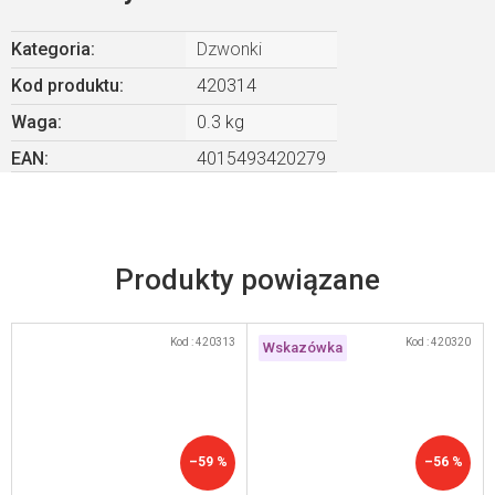
Kategoria
:
Dzwonki
Kod produktu:
420314
Waga
:
0.3 kg
EAN
:
4015493420279
Produkty powiązane
Kod :
420313
Kod :
420320
Wskazówka
–59 %
–56 %