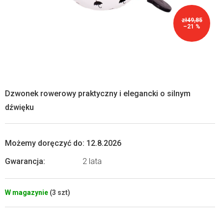
zł49,85
–21 %
Dzwonek rowerowy praktyczny i elegancki o silnym
dźwięku
Możemy doręczyć do:
12.8.2026
Gwarancja
:
2 lata
W magazynie
(3 szt)