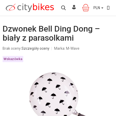
Przejść
do
PLN
KOSZYK
treści
Dzwonek Bell Ding Dong –
biały z parasolkami
Średnia
Brak oceny
Szczegóły oceny
Marka:
M-Wave
ocena
produktu
Wskazówka
wynosi
0,0
na
5
gwiazdek.
W