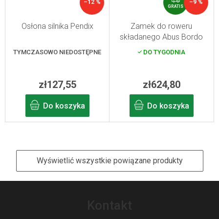
–12 %
–9 %
R
GRATIS
A
T
Osłona silnika Pendix
Zamek do roweru
I
składanego Abus Bordo
S
6000A/90 Alarm czarny
TYMCZASOWO NIEDOSTĘPNE
DO TYGODNIA
zł127,55
zł624,80
Do koszyka
Do koszyka
Wyświetlić wszystkie powiązane produkty
S
t
Kontakt
o