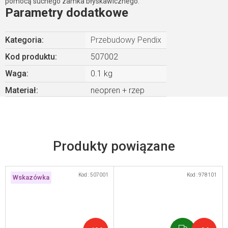
pomocą suchego zamka błyskawicznego.
Parametry dodatkowe
Kategoria
:
Przebudowy Pendix
Kod produktu:
507002
Waga
:
0.1 kg
Materiał
:
neopren + rzep
Produkty powiązane
Kod :
507001
Kod :
978101
Wskazówka
G