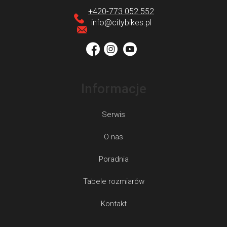
p
+420-773 052 552
k
info
@
citybikes.pl
a
Informacje
Serwis
O nas
Poradnia
Tabele rozmiarów
Kontakt