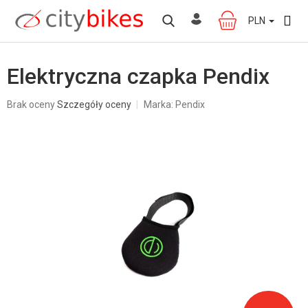
Przejść
do
PLN
KOSZYK
treści
Elektryczna czapka Pendix
Średnia
Brak oceny
Szczegóły oceny
Marka:
Pendix
ocena
produktu
wynosi
0,0
na
5
gwiazdek.
W