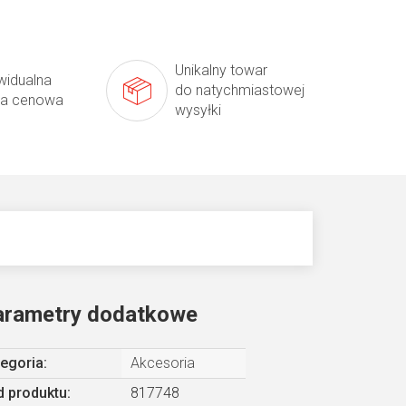
Unikalny towar
widualna
do natychmiastowej
ta cenowa
wysyłki
arametry dodatkowe
egoria
:
Akcesoria
 produktu:
817748