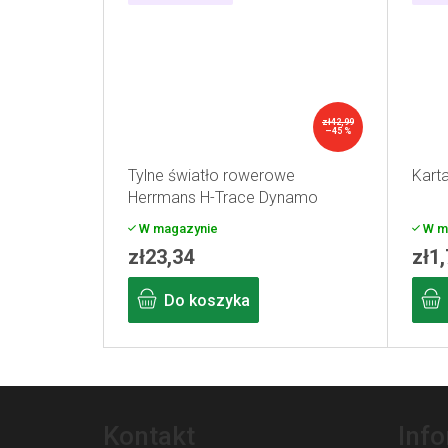
zł42,99
–45 %
Tylne światło rowerowe
Kart
Herrmans H-Trace Dynamo
W magazynie
W m
zł23,34
zł1
Do koszyka
S
t
Kontakt
Inf