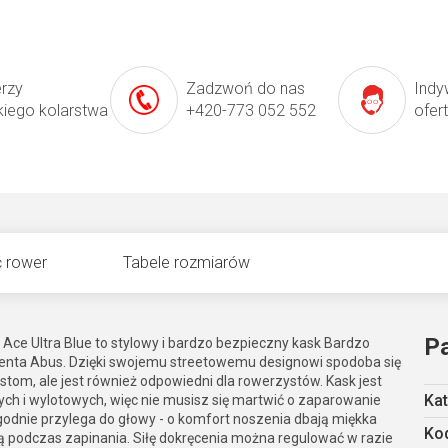
erzy
Zadzwoń do nas
Indy
kiego kolarstwa
+420-773 052 552
ofer
 rower
Tabele rozmiarów
P
e Ultra Blue to stylowy i bardzo bezpieczny kask Bardzo
nta Abus. Dzięki swojemu streetowemu designowi spodoba się
om, ale jest również odpowiedni dla rowerzystów. Kask jest
Kat
h i wylotowych, więc nie musisz się martwić o zaparowanie
godnie przylega do głowy - o komfort noszenia dbają miękka
Kod
ają podczas zapinania. Siłę dokręcenia można regulować w razie