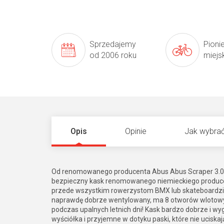
Sprzedajemy
Pioni
od 2006 roku
miejs
Opis
Opinie
Jak wybrać
Od renomowanego producenta Abus Abus Scraper 3.0 Ac
bezpieczny kask renomowanego niemieckiego produce
przede wszystkim rowerzystom BMX lub skateboardzist
naprawdę dobrze wentylowany, ma 8 otworów wlotowyc
podczas upalnych letnich dni! Kask bardzo dobrze i wy
wyściółka i przyjemne w dotyku paski, które nie ucisk