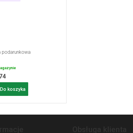
a podarunkowa
agazynie
,74
Do koszyka
ormacje
Obsługa klienta