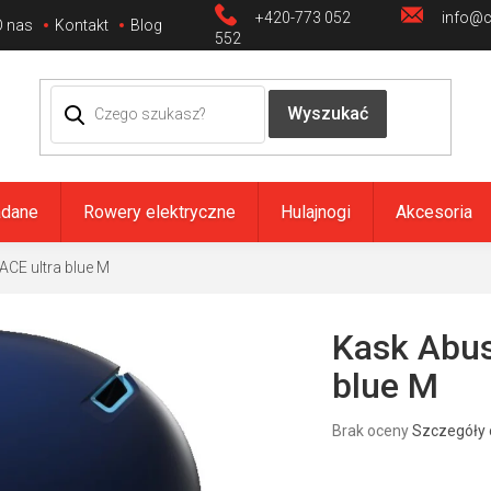
+420-773 052
info@ci
O nas
Kontakt
Blog
552
adane
Rowery elektryczne
Hulajnogi
Akcesoria
ACE ultra blue M
Kask Abus
blue M
Średnia
Brak oceny
Szczegóły 
ocena
produktu
wynosi