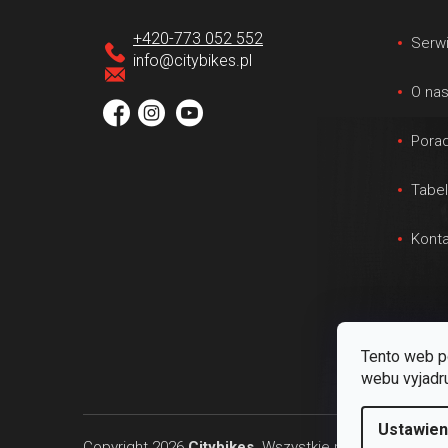
o
p
+420-773 052 552
Serw
k
info
@
citybikes.pl
a
O na
Porad
Tabe
Konta
Tento web p
webu vyjadru
Ustawien
Copyright 2026
Citybikes
. Wszystkie prawa zastrzeż