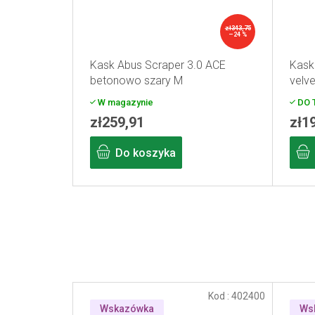
zł343,75
–24 %
Kask Abus Scraper 3.0 ACE
Kask
betonowo szary M
velv
W magazynie
DO 
zł259,91
zł1
Do koszyka
Kod :
402400
Wskazówka
Ws