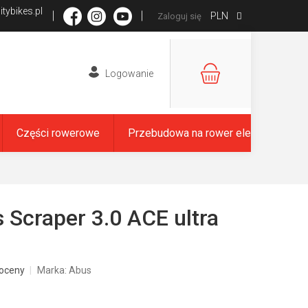
tybikes.pl
PLN
Zaloguj się
KOSZYK
Części rowerowe
Przebudowa na rower elektryczny
 Scraper 3.0 ACE ultra
oceny
Marka:
Abus