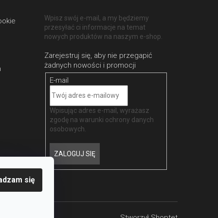
Wpisz swój e-mail, a my będziemy
ookie
przesyłać ci informacje na temat
nowych produktów na naszym e-shop.
h
E-mail
Wpisując adres e-mail, wyrażasz
zgodę na
warunki ochrony danych
osobowych
.
ZALOGUJ SIĘ
adzam się
Stworzył
Shoptet