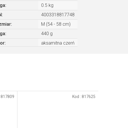
ga
:
0.5 kg
N
:
4003318817748
zmiar
:
M (54 - 58 cm)
ga
:
440 g
or
:
aksamitna czerń
:
817809
Kod :
817625