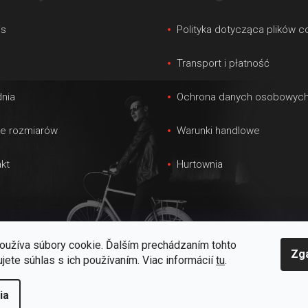
is
Polityka dotycząca plików c
s
Transport i płatność
nia
Ochrona danych osobowyc
le rozmiarów
Warunki handlowe
kt
Hurtownia
oužíva súbory cookie. Ďalším prechádzaním tohto
Zg
jete súhlas s ich používaním. Viac informácií
tu
.
ia
one.
Edytuj ustawienia plików cookie