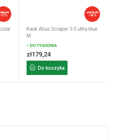
ł360,94
zł274,39
–27 %
–34 %
polar
Kask Abus Scraper 3.0 ultra blue
M
DO TYGODNIA
zł179,24
Do koszyka