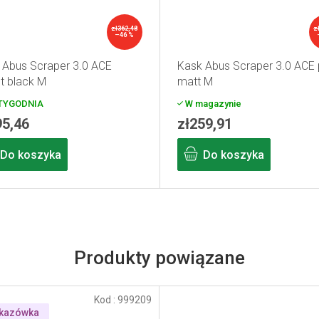
zł362,48
z
–46 %
 Abus Scraper 3.0 ACE
Kask Abus Scraper 3.0 ACE 
et black M
matt M
TYGODNIA
W magazynie
95,46
zł259,91
Do koszyka
Do koszyka
Produkty powiązane
Kod :
999209
kazówka