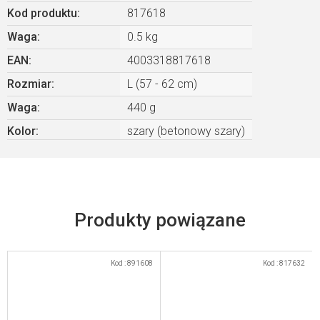
Kod produktu:
817618
Waga
:
0.5 kg
EAN
:
4003318817618
Rozmiar
:
L (57 - 62 cm)
Waga
:
440 g
Kolor
:
szary (betonowy szary)
Kod :
891608
Kod :
817632