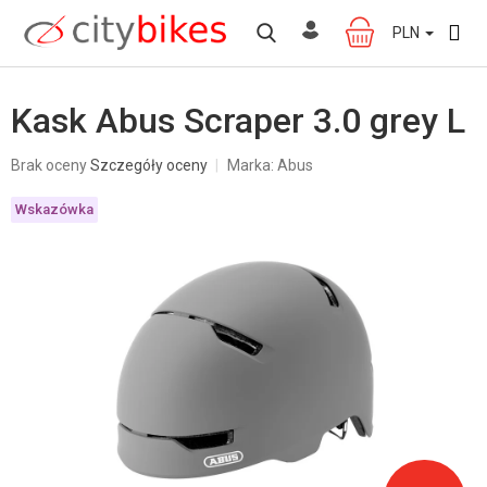
Przejść
do
PLN
KOSZYK
treści
Kask Abus Scraper 3.0 grey L
Średnia
Brak oceny
Szczegóły oceny
Marka:
Abus
ocena
produktu
Wskazówka
wynosi
0,0
na
5
gwiazdek.
W