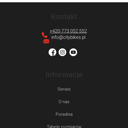
S
t
Kontakt
o
p
+420-773 052 552
k
info
@
citybikes.pl
a
Informacje
Serwis
O nas
Poradnia
Tabele rozmiarów