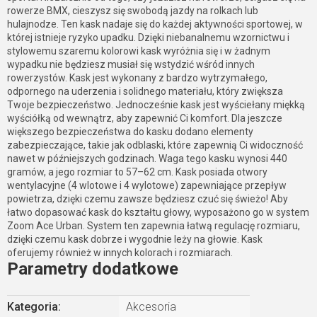
rowerze BMX, cieszysz się swobodą jazdy na rolkach lub
hulajnodze. Ten kask nadaje się do każdej aktywności sportowej, w
której istnieje ryzyko upadku. Dzięki niebanalnemu wzornictwu i
stylowemu szaremu kolorowi kask wyróżnia się i w żadnym
wypadku nie będziesz musiał się wstydzić wśród innych
rowerzystów. Kask jest wykonany z bardzo wytrzymałego,
odpornego na uderzenia i solidnego materiału, który zwiększa
Twoje bezpieczeństwo. Jednocześnie kask jest wyściełany miękką
wyściółką od wewnątrz, aby zapewnić Ci komfort. Dla jeszcze
większego bezpieczeństwa do kasku dodano elementy
zabezpieczające, takie jak odblaski, które zapewnią Ci widoczność
nawet w późniejszych godzinach. Waga tego kasku wynosi 440
gramów, a jego rozmiar to 57–62 cm. Kask posiada otwory
wentylacyjne (4 wlotowe i 4 wylotowe) zapewniające przepływ
powietrza, dzięki czemu zawsze będziesz czuć się świeżo! Aby
łatwo dopasować kask do kształtu głowy, wyposażono go w system
Zoom Ace Urban. System ten zapewnia łatwą regulację rozmiaru,
dzięki czemu kask dobrze i wygodnie leży na głowie. Kask
oferujemy również w innych kolorach i rozmiarach.
Parametry dodatkowe
Kategoria
:
Akcesoria