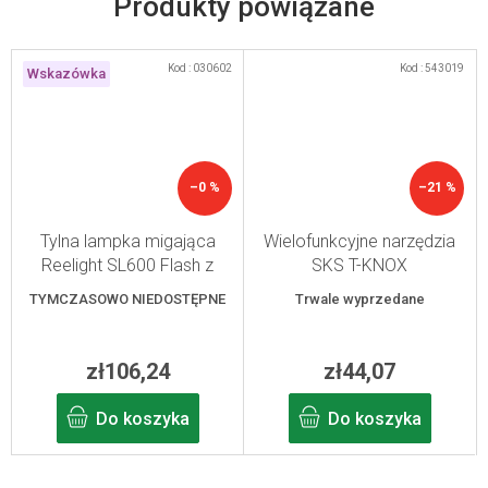
Produkty powiązane
Kod :
030602
Kod :
543019
Wskazówka
–0 %
–21 %
Tylna lampka migająca
Wielofunkcyjne narzędzia
Reelight SL600 Flash z
SKS T-KNOX
reflektorem
TYMCZASOWO NIEDOSTĘPNE
Trwale wyprzedane
zł106,24
zł44,07
Do koszyka
Do koszyka