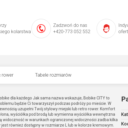
erzy
Zadzwoń do nas
Indy
kiego kolarstwa
+420-773 052 552
ofer
 rower
Tabele rozmiarów
P
obike dla każdego Jak sama nazwa wskazuje, Bobike CITY to
 problemu będzie Ci towarzyszył podczas podróży po mieście. W
ewnością uzupełni Twój stylowy miejski lub retro rower. Komfort
Kat
łona, wyściółka pod brodą lub wymienna wyściółka wewnętrzna
ą widoczność w warunkach ograniczonej widoczności zadba kilka
Kod
 jest również dostępny w rozmiarze L lub w kolorze kremowym.