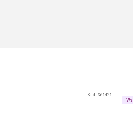
Kod :
361421
Ws