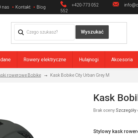
+420-773 052
info@ci
O nas
Kontakt
Blog
552
adane
Rowery elektryczne
Hulajnogi
Akcesoria
ski rowerowe Bobike
Kask Bobike City Urban Grey M
Kask Bobi
Średnia
Brak oceny
Szczegóły 
ocena
produktu
wynosi
0,0
Stylowy kask rower
na