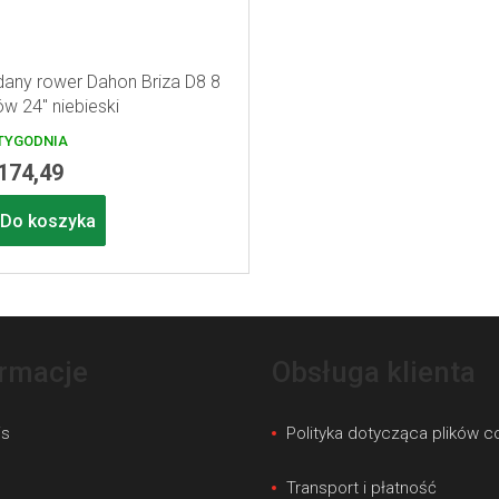
dany rower Dahon Briza D8 8
w 24" niebieski
TYGODNIA
 174,49
Do koszyka
ormacje
Obsługa klienta
is
Polityka dotycząca plików c
s
Transport i płatność