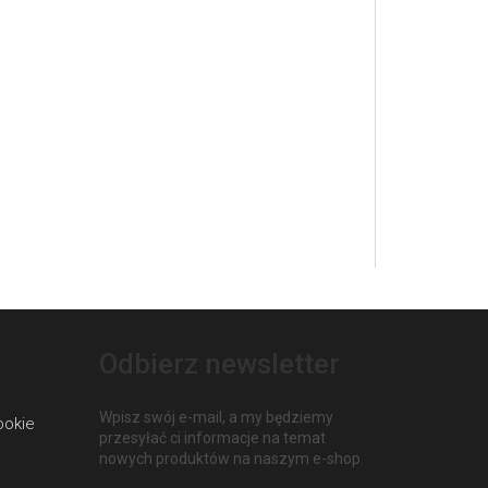
Odbierz newsletter
Wpisz swój e-mail, a my będziemy
ookie
przesyłać ci informacje na temat
nowych produktów na naszym e-shop.