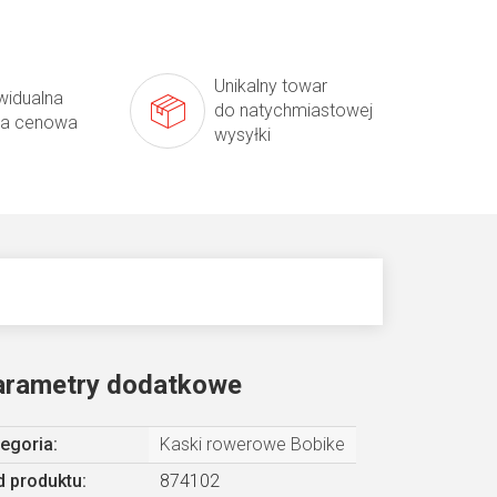
Unikalny towar
widualna
do natychmiastowej
ta cenowa
wysyłki
arametry dodatkowe
egoria
:
Kaski rowerowe Bobike
 produktu:
874102