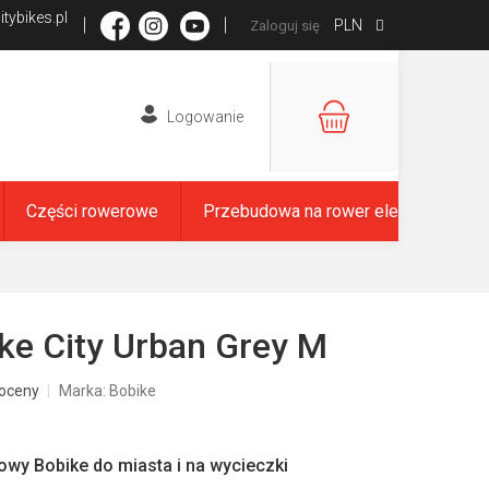
tybikes.pl
PLN
Zaloguj się
KOSZYK
Części rowerowe
Przebudowa na rower elektryczny
ke City Urban Grey M
oceny
Marka:
Bobike
owy Bobike do miasta i na wycieczki