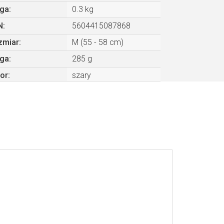
ga
:
0.3 kg
N
:
5604415087868
zmiar
:
M (55 - 58 cm)
ga
:
285 g
or
:
szary