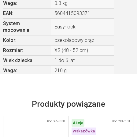
Waga
:
0.3 kg
EAN
:
5604415093371
System
Easy-lock
mocowania
:
Kolor
:
czekoladowy brąz
Rozmiar
:
XS (48 - 52 cm)
Wiek dziecka
:
1 do 6 lat
Waga
:
210 g
Produkty powiązane
Kod :
659838
Kod :
937101
Akcja
Wskazówka