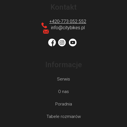
t
Kontakt
o
p
+420-773 052 552
k
info
@
citybikes.pl
a
Informacje
Serwis
O nas
Poradnia
Tabele rozmiarów