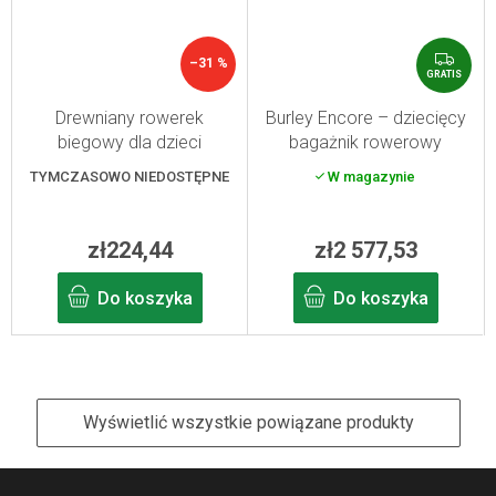
G
–31 %
R
GRATIS
A
T
Drewniany rowerek
Burley Encore – dziecięcy
I
biegowy dla dzieci
bagażnik rowerowy
S
TYMCZASOWO NIEDOSTĘPNE
W magazynie
zł224,44
zł2 577,53
Do koszyka
Do koszyka
Wyświetlić wszystkie powiązane produkty
S