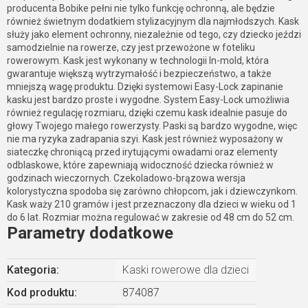
producenta Bobike pełni nie tylko funkcję ochronną, ale będzie
również świetnym dodatkiem stylizacyjnym dla najmłodszych. Kask
służy jako element ochronny, niezależnie od tego, czy dziecko jeździ
samodzielnie na rowerze, czy jest przewożone w foteliku
rowerowym. Kask jest wykonany w technologii In-mold, która
gwarantuje większą wytrzymałość i bezpieczeństwo, a także
mniejszą wagę produktu. Dzięki systemowi Easy-Lock zapinanie
kasku jest bardzo proste i wygodne. System Easy-Lock umożliwia
również regulację rozmiaru, dzięki czemu kask idealnie pasuje do
głowy Twojego małego rowerzysty. Paski są bardzo wygodne, więc
nie ma ryzyka zadrapania szyi. Kask jest również wyposażony w
siateczkę chroniącą przed irytującymi owadami oraz elementy
odblaskowe, które zapewniają widoczność dziecka również w
godzinach wieczornych. Czekoladowo-brązowa wersja
kolorystyczna spodoba się zarówno chłopcom, jak i dziewczynkom.
Kask waży 210 gramów i jest przeznaczony dla dzieci w wieku od 1
do 6 lat. Rozmiar można regulować w zakresie od 48 cm do 52 cm.
Parametry dodatkowe
Kategoria
:
Kaski rowerowe dla dzieci
Kod produktu:
874087