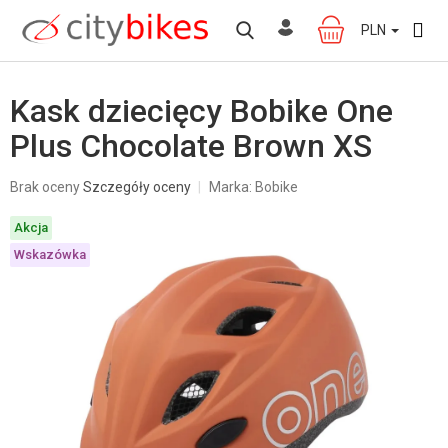
Przejść
do
PLN
KOSZYK
treści
Kask dziecięcy Bobike One
Plus Chocolate Brown XS
Średnia
Brak oceny
Szczegóły oceny
Marka:
Bobike
ocena
produktu
Akcja
wynosi
0,0
Wskazówka
na
5
gwiazdek.
W