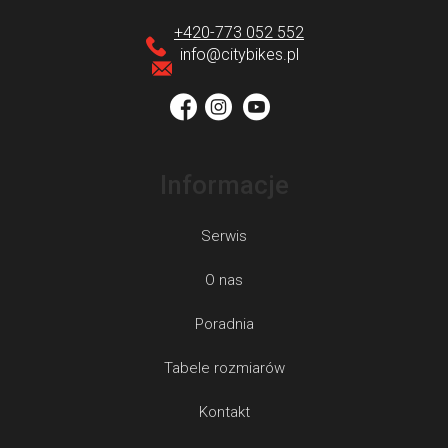
o
p
+420-773 052 552
k
info
@
citybikes.pl
a
Informacje
Serwis
O nas
Poradnia
Tabele rozmiarów
Kontakt