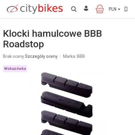
Przejść
do
PLN
KOSZYK
treści
Klocki hamulcowe BBB
Roadstop
Średnia
Brak oceny
Szczegóły oceny
Marka:
BBB
ocena
produktu
Wskazówka
wynosi
0,0
na
5
gwiazdek.
W