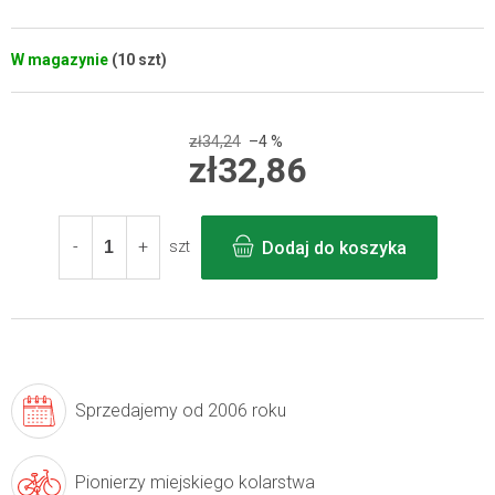
W magazynie
(10 szt)
zł34,24
–4 %
zł32,86
Cena
jednostkowa:
Dodaj do koszyka
szt
Sprzedajemy
od 2006 roku
Pionierzy
miejskiego kolarstwa