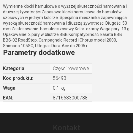
Wymienne klocki hamulcowe o wyższej skuteczności hamowania i
dłuższej żywotności Zapasowe klocki hamulcowe do hamulców
szosowych w jednym kolorze. Specjalna mieszanka zapewniająca
wysoką skuteczność hamowania i dłuższą żywotność. Długość: 53
mm Zastosowanie: hamulec szosowy Kolor: czarny Waga pary: 13 g
Opakowanie: 2 pary w blistrze BBB Kompatybilność: kaseta BBB
BBS-02 RoadStop, Campagnolo Record i Chorus model 2000,
Shimano 105SC, Ultegra i Dura-Ace do 2005 r.
Parametry dodatkowe
Kategoria
:
Części rowerowe
Kod produktu:
56493
Waga
:
0.1 kg
EAN
:
8716683000788
S
t
Kontakt