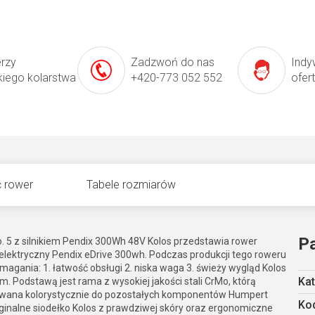
erzy
Zadzwoń do nas
Indy
kiego kolarstwa
+420-773 052 552
ofer
 rower
Tabele rozmiarów
P
o. 5 z silnikiem Pendix 300Wh 48V Kolos przedstawia rower
k elektryczny Pendix eDrive 300wh. Podczas produkcji tego roweru
gania: 1. łatwość obsługi 2. niska waga 3. świeży wygląd Kolos
Kat
 Podstawą jest rama z wysokiej jakości stali CrMo, którą
wana kolorystycznie do pozostałych komponentów Humpert
Kod
ginalne siodełko Kolos z prawdziwej skóry oraz ergonomiczne