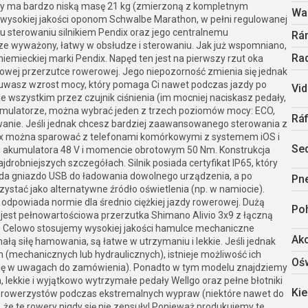
ny ma bardzo niską masę 21 kg (zmierzoną z kompletnym
Wa
ki wysokiej jakości oponom Schwalbe Marathon, w pełni regulowanej
 sterowaniu silnikiem Pendix oraz jego centralnemu
Rá
ze wyważony, łatwy w obsłudze i sterowaniu. Jak już wspomniano,
Ra
iemieckiej marki Pendix. Napęd ten jest na pierwszy rzut oka
wej przerzutce rowerowej. Jego niepozorność zmienia się jednak
uwasz wzrost mocy, który pomaga Ci nawet podczas jazdy po
Vid
 wszystkim przez czujnik ciśnienia (im mocniej naciskasz pedały,
akumulatorze, można wybrać jeden z trzech poziomów mocy: ECO,
Ráf
wanie. Jeśli jednak chcesz bardziej zaawansowanego sterowania z
ndix można sparować z telefonami komórkowymi z systemem iOS i
Se
ciu akumulatora 48 V i momencie obrotowym 50 Nm. Konstrukcja
robniejszych szczegółach. Silnik posiada certyfikat IP65, który
ada gniazdo USB do ładowania dowolnego urządzenia, a po
Pn
stać jako alternatywne źródło oświetlenia (np. w namiocie).
dpowiada normie dla średnio ciężkiej jazdy rowerowej. Dużą
Po
i, jest pełnowartościowa przerzutka Shimano Alivio 3x9 z łączną
 Celowo stosujemy wysokiej jakości hamulce mechaniczne
Ak
łą siłę hamowania, są łatwe w utrzymaniu i lekkie. Jeśli jednak
mechanicznych lub hydraulicznych), istnieje możliwość ich
Ośw
cję w uwagach do zamówienia). Ponadto w tym modelu znajdziemy
 lekkie i wyjątkowo wytrzymałe pedały Wellgo oraz pełne błotniki
Ki
u rowerzystów podczas ekstremalnych wypraw (niektóre nawet do
 te rowery nigdy się nie zepsuły! Ponieważ produkujemy te