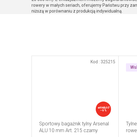
rowery w małych seriach, oferujemy Państwu przy zam
niższą w porównaniu z produkcją indywidualną.
Kod :
325215
Ws
zł163,17
–6 %
Sportowy bagażnik tylny Arsenal
Tylne
ALU 10 mm Art. 215 czarny
rowe