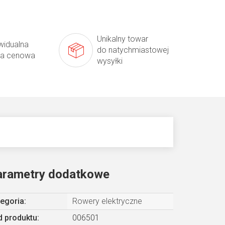
Unikalny towar
widualna
do natychmiastowej
ta cenowa
wysyłki
arametry dodatkowe
egoria
:
Rowery elektryczne
 produktu:
006501