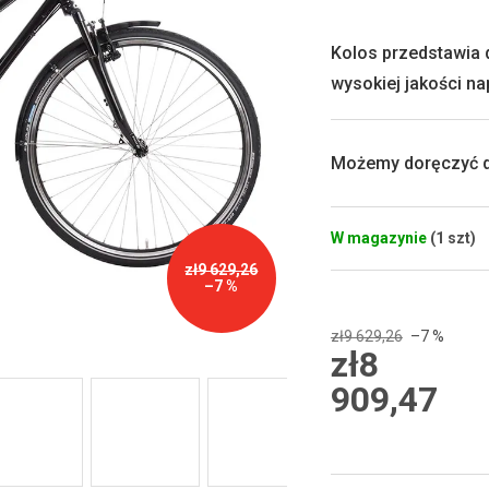
produktu
wynosi
0,0
Kolos przedstawia 
na
wysokiej jakości na
5
gwiazdek.
Możemy doręczyć d
W magazynie
(1 szt)
zł9 629,26
–7 %
zł9 629,26
–7 %
zł8
909,47
Cena
jednostkowa: