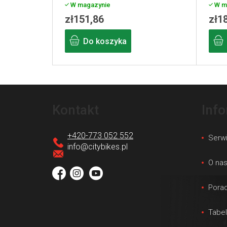
W magazynie
W m
zł151,86
zł1
Do koszyka
S
t
Kontakt
Inf
o
p
+420-773 052 552
Serw
k
info
@
citybikes.pl
a
O na
Porad
Tabe