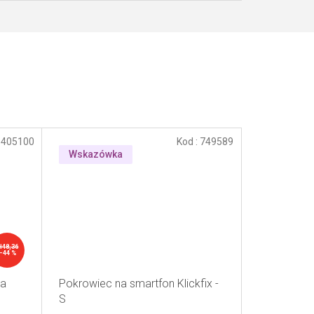
:
405100
Kod :
749589
Wskazówka
ł48,36
–44 %
na
Pokrowiec na smartfon Klickfix -
S