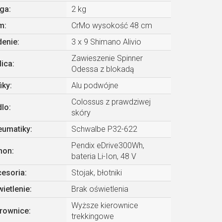
ga
:
2 kg
m
:
CrMo wysokość 48 cm
denie
:
3 x 9 Shimano Alivio
Zawieszenie Spinner
lica
:
Odessa z blokadą
iky
:
Alu podwójne
Colossus z prawdziwej
dlo
:
skóry
eumatiky
:
Schwalbe P32-622
Pendix eDrive300Wh,
hon
:
bateria Li-Ion, 48 V
cesoria
:
Stojak, błotniki
ietlenie
:
Brak oświetlenia
Wyższe kierownice
erownice
:
trekkingowe