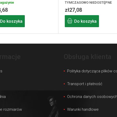
agazynie
TYMCZASOWO NIEDOSTĘPNE
8,68
zł27,08
Do koszyka
Do koszyka
ormacje
Obsługa klienta
is
Polityka dotycząca plików c
s
Transport i płatność
nia
Ochrona danych osobowyc
le rozmiarów
Warunki handlowe