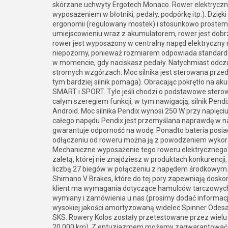
skórzane uchwyty Ergotech Monaco. Rower elektrycz
wyposażeniem w błotniki, pedały, podpórkę itp.). Dzię
ergonomii (regulowany mostek) i stosunkowo prostemu
umiejscowieniu wraz z akumulatorem, rower jest dobr
rower jest wyposażony w centralny napęd elektryczny n
niepozorny, ponieważ rozmiarem odpowiada standardo
w momencie, gdy naciskasz pedały. Natychmiast odcz
stromych wzgórzach. Moc silnika jest sterowana przede
tym bardziej silnik pomaga). Obracając pokrętło na 
SMART i SPORT. Tyle jeśli chodzi o podstawowe stero
całym szeregiem funkcji, w tym nawigacją, silnik Pe
Android. Moc silnika Pendix wynosi 250 W przy napię
całego napędu Pendix jest przemyślana naprawdę w najd
gwarantuje odporność na wodę. Ponadto bateria posi
odłączeniu od roweru można ją z powodzeniem wykorzy
Mechaniczne wyposażenie tego roweru elektrycznego o
zaletą, której nie znajdziesz w produktach konkurencj
liczbą 27 biegów w połączeniu z napędem środkowym.
Shimano V Brakes, które do tej pory zapewniają doskona
klient ma wymagania dotyczące hamulców tarczowych (
wymiany i zamówienia u nas (prosimy dodać informa
wysokiej jakości amortyzowaną widelec Spinner Odesa,
SKS. Rowery Kolos zostały przetestowane przez wiel
20 000 km). Z entuzjazmem możemy zagwarantować, że