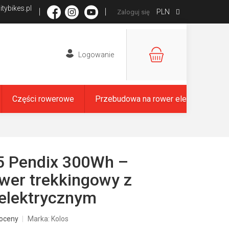
tybikes.pl
PLN
Zaloguj się
KOSZYK
Części rowerowe
Przebudowa na rower elektryczny
5 Pendix 300Wh –
wer trekkingowy z
elektrycznym
oceny
Marka:
Kolos