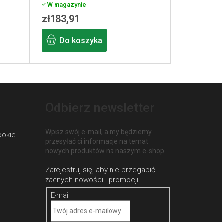
W magazynie
zł183,91
Do koszyka
Odbierz newsletter
Wpisz swój e-mail, a my będziemy
ookie
przesyłać ci informacje na temat
nowych produktów na naszym e-shop.
h
E-mail