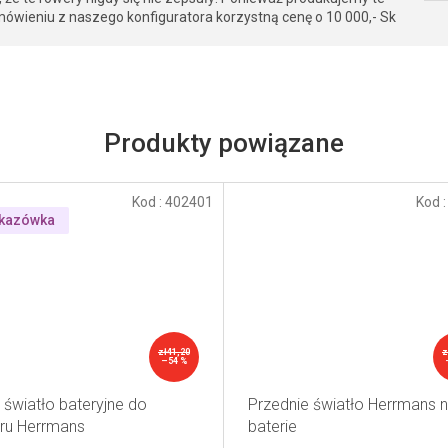
ówieniu z naszego konfiguratora korzystną cenę o 10 000,- Sk
Produkty powiązane
Kod :
402401
Kod 
kazówka
zł41,20
z
–54 %
 światło bateryjne do
Przednie światło Herrmans 
ru Herrmans
baterie