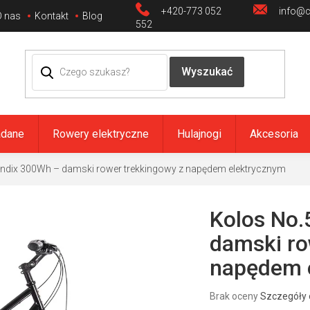
+420-773 052
info@ci
O nas
Kontakt
Blog
552
adane
Rowery elektryczne
Hulajnogi
Akcesoria
ndix 300Wh – damski rower trekkingowy z napędem elektrycznym
Kolos No.
damski ro
napędem 
Średnia
Brak oceny
Szczegóły 
ocena