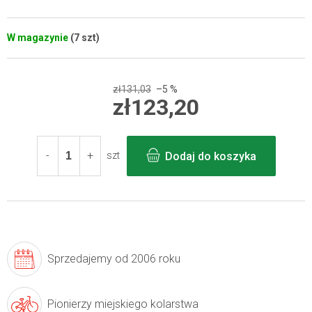
W magazynie
(7 szt)
zł131,03
–5 %
zł123,20
Cena
jednostkowa:
Dodaj do koszyka
szt
Sprzedajemy
od 2006 roku
Pionierzy
miejskiego kolarstwa