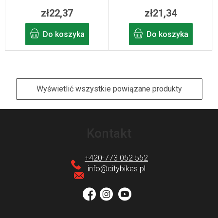
zł22,37
zł21,34
Do koszyka
Do koszyka
Wyświetlić wszystkie powiązane produkty
S
t
Kontakt
o
p
+420-773 052 552
k
info
@
citybikes.pl
a