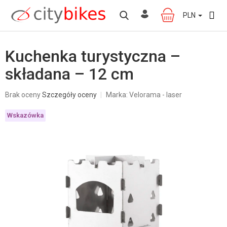
Przejść
do
PLN
KOSZYK
treści
Kuchenka turystyczna –
składana – 12 cm
Średnia
Brak oceny
Szczegóły oceny
Marka:
Velorama - laser
ocena
produktu
Wskazówka
wynosi
0,0
na
5
gwiazdek.
W