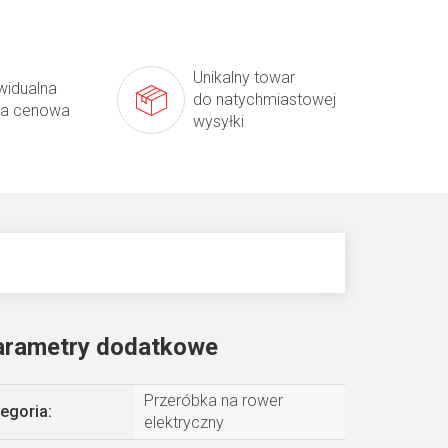
Unikalny towar
widualna
do natychmiastowej
ta cenowa
wysyłki
arametry dodatkowe
Przeróbka na rower
egoria
:
elektryczny