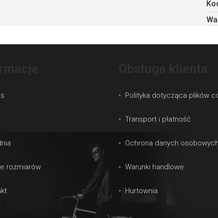
Kod
Wa
ormacje
Obsługa klienta
is
Polityka dotycząca plików c
s
Transport i płatność
nia
Ochrona danych osobowyc
le rozmiarów
Warunki handlowe
kt
Hurtownia