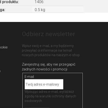
 produktu:
1406
ga
:
0.5 kg
Odbierz newsletter
Wpisz swój e-mail, a my będziemy
ookie
przesyłać ci informacje na temat
nowych produktów na naszym e-shop.
h
E-mail
Wpisując adres e-mail, wyrażasz
zgodę na
warunki ochrony danych
osobowych
.