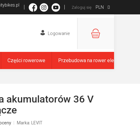
tybikes.pl
PLN
Zaloguj się
KOSZYK
Części rowerowe
Przebudowa na rower elektryczny
a akumulatorów 36 V
ącze
oceny
Marka:
LEVIT