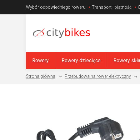
Przejść
Wybór odpowiedniego roweru
Transport i płatność
do
treści
Rowery
Rowery dziecięce
Rowery skł
Przebudowa na rower elektryczny