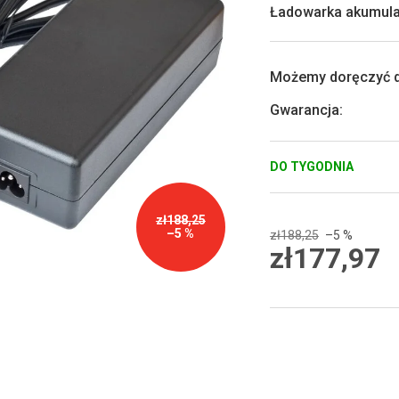
0,0
Ładowarka akumulat
na
5
gwiazdek.
Możemy doręczyć d
Gwarancja
:
DO TYGODNIA
zł188,25
–5 %
zł188,25
–5 %
zł177,97
Cena
jednostkowa: