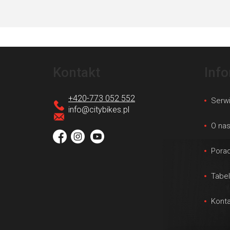
S
t
Kontakt
Inf
o
p
+420-773 052 552
Serw
k
info
@
citybikes.pl
a
O na
Porad
Tabe
Konta