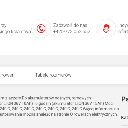
erzy
Zadzwoń do nas
Indy
kiego kolarstwa
+420-773 052 552
ofer
 rower
Tabele rozmiarów
P
kim złączem Do akumulatorów nośnych, ramowych i
r LiION 36V 10Ah) i 6 godzin (akumulator LiION 36V 15Ah) Moc
 240 C, 240 C, 240 C, 240 C, 240 C, 240 C, 240 C Więcej informacji na
astosowania można znaleźć na stronie O rowerach elektrycznych.
Kat