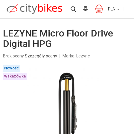
Przejść
do
PLN
KOSZYK
treści
LEZYNE Micro Floor Drive
Digital HPG
Średnia
Brak oceny
Szczegóły oceny
Marka:
Lezyne
ocena
produktu
Nowość
wynosi
0,0
Wskazówka
na
5
gwiazdek.
W