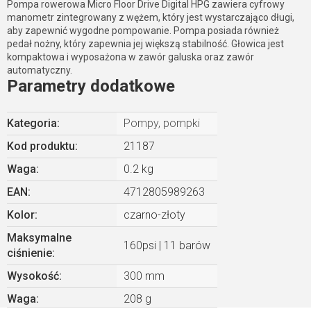
Pompa rowerowa Micro Floor Drive Digital HPG zawiera cyfrowy
manometr zintegrowany z wężem, który jest wystarczająco długi,
aby zapewnić wygodne pompowanie. Pompa posiada również
pedał nożny, który zapewnia jej większą stabilność. Głowica jest
kompaktowa i wyposażona w zawór galuska oraz zawór
automatyczny.
Parametry dodatkowe
Kategoria
:
Pompy, pompki
Kod produktu:
21187
Waga
:
0.2 kg
EAN
:
4712805989263
Kolor
:
czarno-złoty
Maksymalne
160psi | 11 barów
ciśnienie
:
Wysokość
:
300 mm
Waga
:
208 g