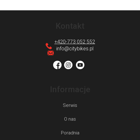
S
t
Kontakt
o
p
+420-773 052 552
k
info
@
citybikes.pl
a
Informacje
Serwis
O nas
Poradnia