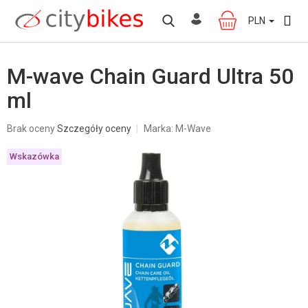
Przejść
do
PLN
KOSZYK
treści
M-wave Chain Guard Ultra 50
ml
Średnia
Brak oceny
Szczegóły oceny
Marka:
M-Wave
ocena
produktu
Wskazówka
wynosi
0,0
na
5
gwiazdek.
W