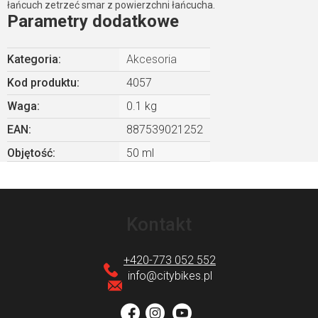
łańcuch zetrzeć smar z powierzchni łańcucha.
Parametry dodatkowe
Kategoria
:
Akcesoria
Kod produktu:
4057
Waga
:
0.1 kg
EAN
:
887539021252
Objętość
:
50 ml
S
t
Kontakt
o
p
+420-773 052 552
k
info
@
citybikes.pl
a