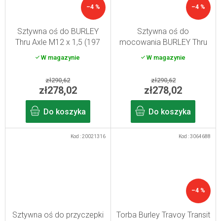
–4 %
–4 %
Sztywna oś do BURLEY
Sztywna oś do
Thru Axle M12 x 1,5 (197
mocowania BURLEY Thru
mm)
Axle M12 x 1,5 (159-165
W magazynie
W magazynie
mm)
zł290,62
zł290,62
zł278,02
zł278,02
Do koszyka
Do koszyka
Kod :
20021316
Kod :
3064688
–4 %
Sztywna oś do przyczepki
Torba Burley Travoy Transit