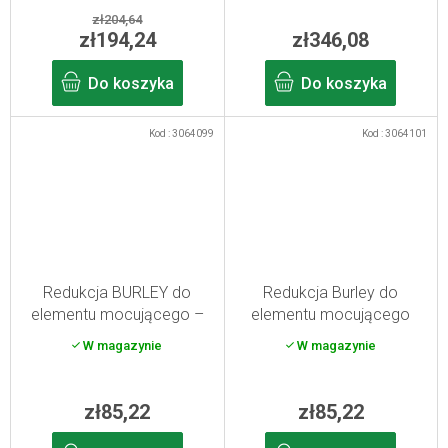
zł204,64
zł194,24
zł346,08
Do koszyka
Do koszyka
Kod :
3064099
Kod :
3064101
Redukcja BURLEY do
Redukcja Burley do
elementu mocującego –
elementu mocującego
rozmiar 3/8 x 26
M10,5x1
W magazynie
W magazynie
zł85,22
zł85,22