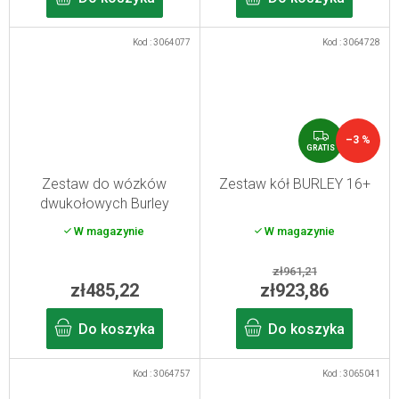
Kod :
3064077
Kod :
3064728
G
–3 %
R
GRATIS
A
T
Zestaw do wózków
Zestaw kół BURLEY 16+
I
dwukołowych Burley
S
W magazynie
W magazynie
zł961,21
zł485,22
zł923,86
Do koszyka
Do koszyka
Kod :
3064757
Kod :
3065041