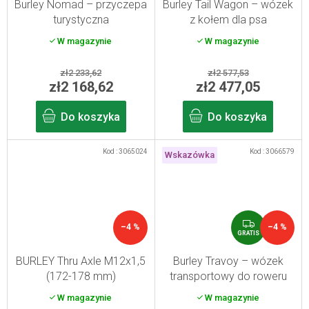
T
T
Burley Nomad – przyczepa
Burley Tail Wagon – wózek
I
I
turystyczna
z kołem dla psa
S
S
W magazynie
W magazynie
zł2 233,62
zł2 577,53
zł2 168,62
zł2 477,05
Do koszyka
Do koszyka
Kod :
3065024
Kod :
3066579
Wskazówka
G
–4 %
–4 %
R
GRATIS
A
T
BURLEY Thru Axle M12x1,5
Burley Travoy – wózek
I
(172-178 mm)
transportowy do roweru
S
W magazynie
W magazynie