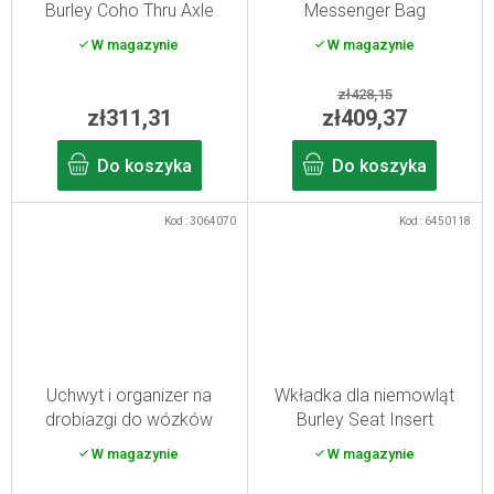
Burley Coho Thru Axle
Messenger Bag
M12x1,5 (172-178 mm)
W magazynie
W magazynie
zł428,15
zł311,31
zł409,37
Do koszyka
Do koszyka
Kod :
3064070
Kod :
6450118
Uchwyt i organizer na
Wkładka dla niemowląt
drobiazgi do wózków
Burley Seat Insert
Burley
W magazynie
W magazynie