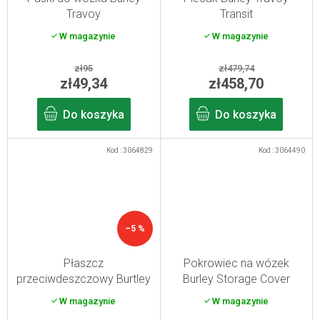
Travoy
Transit
W magazynie
W magazynie
zł95
zł479,74
zł49,34
zł458,70
Do koszyka
Do koszyka
Kod :
3064829
Kod :
3064490
–5 %
Płaszcz
Pokrowiec na wózek
przeciwdeszczowy Burtley
Burley Storage Cover
Bark Ranger Rain Cover
W magazynie
W magazynie