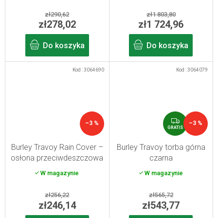
zł290,62
zł1 803,80
zł278,02
zł1 724,96
Do koszyka
Do koszyka
Kod :
3064690
Kod :
3064079
G
–3 %
–3 %
R
GRATIS
A
T
Burley Travoy Rain Cover –
Burley Travoy torba górna
I
osłona przeciwdeszczowa
czarna
S
do przyczepki rowerowej
W magazynie
W magazynie
zł256,22
zł565,72
zł246,14
zł543,77