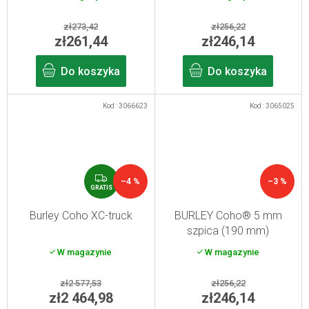
zł273,42
zł256,22
zł261,44
zł246,14
Do koszyka
Do koszyka
Kod :
3066623
Kod :
3065025
G
–4 %
–3 %
R
GRATIS
A
T
Burley Coho XC-truck
BURLEY Coho® 5 mm
I
szpica (190 mm)
S
W magazynie
W magazynie
zł2 577,53
zł256,22
zł2 464,98
zł246,14