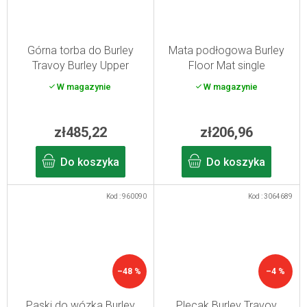
Górna torba do Burley
Mata podłogowa Burley
Travoy Burley Upper
Floor Mat single
Market Bag
W magazynie
W magazynie
zł485,22
zł206,96
Do koszyka
Do koszyka
Kod :
960090
Kod :
3064689
–48 %
–4 %
Paski do wózka Burley
Plecak Burley Travoy