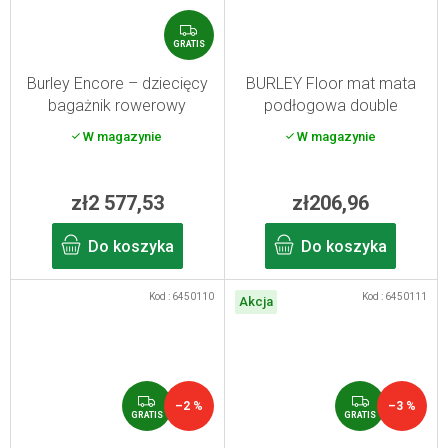
G
R
GRATIS
A
T
Burley Encore – dziecięcy
BURLEY Floor mat mata
I
bagażnik rowerowy
podłogowa double
S
W magazynie
W magazynie
zł2 577,53
zł206,96
Do koszyka
Do koszyka
Kod :
6450110
Kod :
6450111
Akcja
G
G
–2 %
–3 %
R
R
GRATIS
GRATIS
A
A