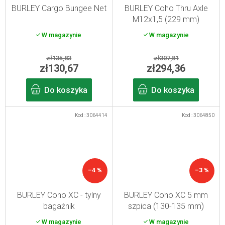
BURLEY Cargo Bungee Net
BURLEY Coho Thru Axle
M12x1,5 (229 mm)
W magazynie
W magazynie
zł135,83
zł307,81
zł130,67
zł294,36
Do koszyka
Do koszyka
Kod :
3064414
Kod :
3064850
–4 %
–3 %
BURLEY Coho XC - tylny
BURLEY Coho XC 5 mm
bagażnik
szpica (130-135 mm)
W magazynie
W magazynie