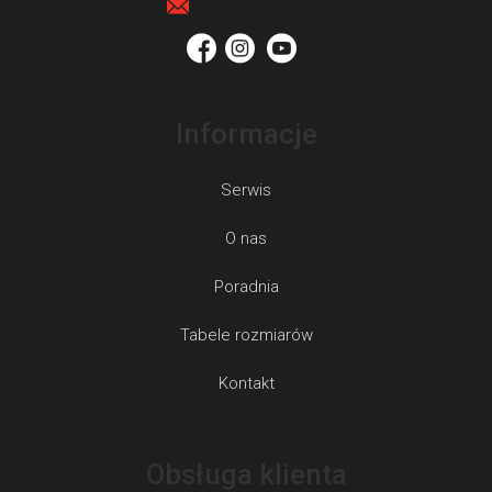
l
a
k
i
l
Informacje
i
s
Serwis
t
y
O nas
Poradnia
Tabele rozmiarów
Kontakt
Obsługa klienta