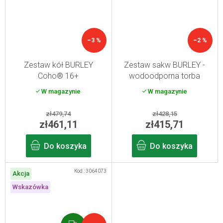
–3 %
–2 %
Zestaw kół BURLEY
Zestaw sakw BURLEY -
Coho® 16+
wodoodporna torba
rowerowa
W magazynie
W magazynie
zł479,74
zł428,15
zł461,11
zł415,71
Do koszyka
Do koszyka
Kod :
3064073
Akcja
Wskazówka
G