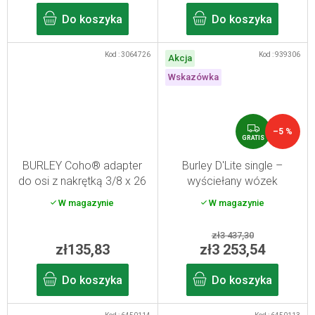
Do koszyka
Do koszyka
Kod :
3064726
Kod :
939306
Akcja
Wskazówka
G
–5 %
R
GRATIS
A
T
BURLEY Coho® adapter
Burley D'Lite single –
I
do osi z nakrętką 3/8 x 26
wyściełany wózek
S
dziecięcy
W magazynie
W magazynie
zł3 437,30
zł135,83
zł3 253,54
Do koszyka
Do koszyka