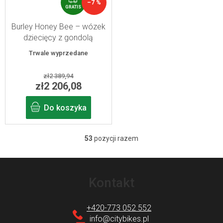
–7 %
R
GRATIS
A
T
Burley Honey Bee – wózek
I
dziecięcy z gondolą
S
Trwale wyprzedane
zł2 389,94
zł2 206,08
Do koszyka
53
pozycji razem
K
o
S
n
t
Kontakt
t
o
r
p
+420-773 052 552
o
k
info
@
citybikes.pl