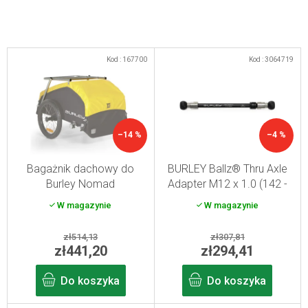
L
Kod :
167700
Kod :
3064719
i
s
t
a
–14 %
–4 %
p
r
Bagażnik dachowy do
BURLEY Ballz® Thru Axle
Burley Nomad
Adapter M12 x 1.0 (142 -
o
148 mm)
W magazynie
W magazynie
d
u
zł514,13
zł307,81
k
zł441,20
zł294,41
t
Do koszyka
Do koszyka
ó
w