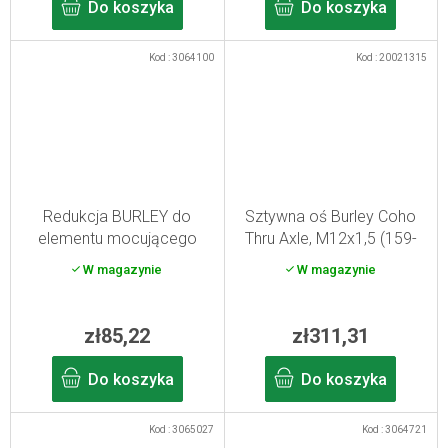
Do koszyka
Do koszyka
Kod :
3064100
Kod :
20021315
Redukcja BURLEY do
Sztywna oś Burley Coho
elementu mocującego
Thru Axle, M12x1,5 (159-
M10x1
165 mm)
W magazynie
W magazynie
zł85,22
zł311,31
Do koszyka
Do koszyka
Kod :
3065027
Kod :
3064721