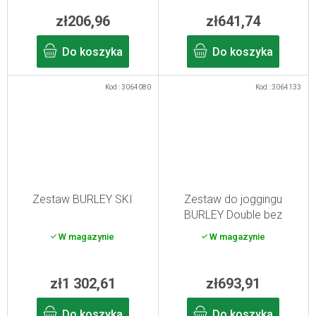
zł206,96
zł641,74
Do koszyka
Do koszyka
Kod :
3064080
Kod :
3064133
Zestaw BURLEY SKI
Zestaw do joggingu
BURLEY Double bez
hamulca do wózków D
W magazynie
W magazynie
´Lite, Encore, Cub
zł1 302,61
zł693,91
Do koszyka
Do koszyka