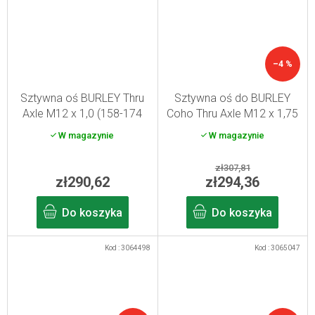
–4 %
Sztywna oś BURLEY Thru
Sztywna oś do BURLEY
Axle M12 x 1,0 (158-174
Coho Thru Axle M12 x 1,75
mm)
(142-148 mm)
W magazynie
W magazynie
zł307,81
zł290,62
zł294,36
Do koszyka
Do koszyka
Kod :
3064498
Kod :
3065047