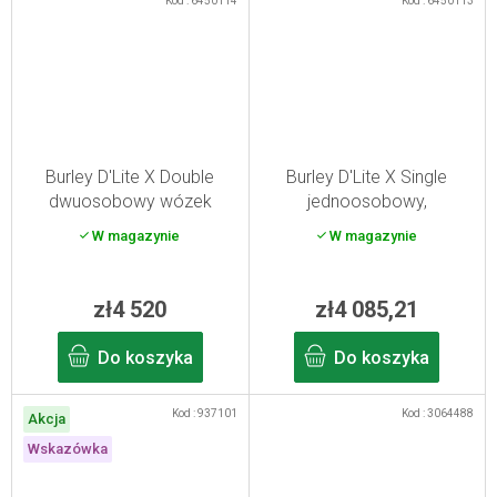
Kod :
6450114
Kod :
6450113
Burley D'Lite X Double
Burley D'Lite X Single
dwuosobowy wózek
jednoosobowy,
rowerowy dla dzieci (2024)
amortyzowany wózek
W magazynie
W magazynie
dziecięcy (2024)
zł4 520
zł4 085,21
Do koszyka
Do koszyka
Kod :
937101
Kod :
3064488
Akcja
Wskazówka