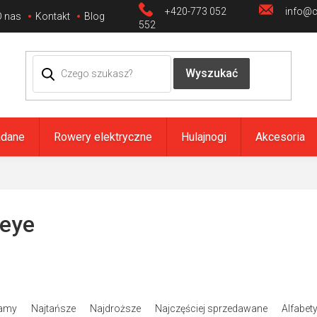
+420-773 052
info@ci
O nas
Kontakt
Blog
552
adane
Rowery elektryczne
Hulajnogi
Akcesoria
eye
amy
Najtańsze
Najdroższe
Najczęściej sprzedawane
Alfabet