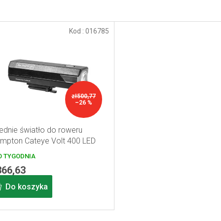
Kod :
016785
zł500,77
–26 %
ednie światło do roweru
mpton Cateye Volt 400 LED
 TYGODNIA
366,63
Do koszyka