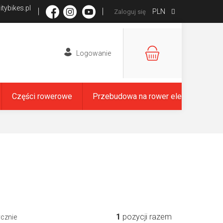
tybikes.pl
PLN
Zaloguj się
KOSZYK
Części rowerowe
Przebudowa na rower elektryczny
1
pozycji razem
ycznie