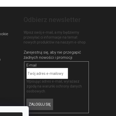
Odbierz newsletter
Wpisz swój e-mail, a my będziemy
ookie
przesyłać ci informacje na temat
nowych produktów na naszym e-shop.
h
E-mail
Wpisując adres e-mail, wyrażasz
zgodę na
warunki ochrony danych
osobowych
.
ZALOGUJ SIĘ