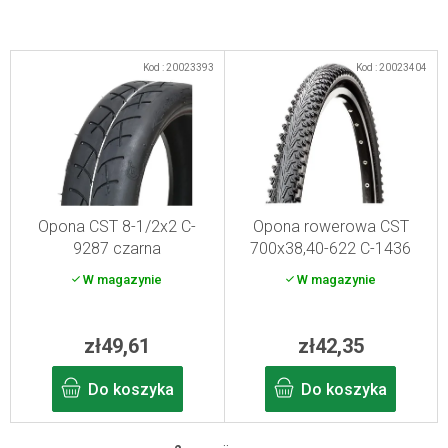
L
Kod :
20023393
Kod :
20023404
i
s
t
a
p
r
Opona CST 8-1/2x2 C-
Opona rowerowa CST
9287 czarna
700x38,40-622 C-1436
o
czarna
W magazynie
W magazynie
d
u
k
zł49,61
zł42,35
t
Do koszyka
Do koszyka
ó
w