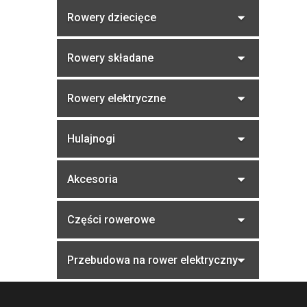
b
Rowery dziecięce
o
c
z
Rowery składane
n
y
Rowery elektryczne
Hulajnogi
Akcesoria
Części rowerowe
Przebudowa na rower elektryczny
S