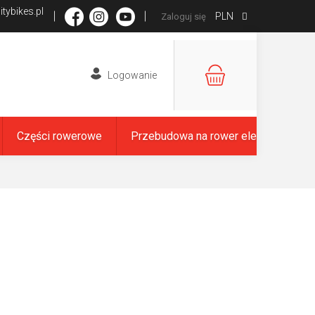
tybikes.pl
PLN
Zaloguj się
KOSZYK
Części rowerowe
Przebudowa na rower elektryczny