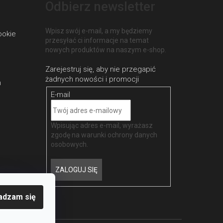
Odbierz newsletter
Wpisz swój e-mail, a my będziemy
ookie
przesyłać ci informacje na temat
nowych produktów na naszym e-shop.
h
E-mail
Wpisując adres e-mail, wyrażasz
zgodę na
warunki ochrony danych
osobowych
.
ZALOGUJ SIĘ
adzam się