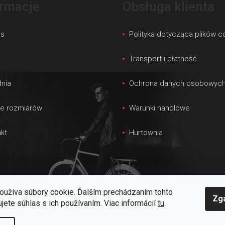
ormacje
Obsługa klienta
is
Polityka dotycząca plików c
s
Transport i płatność
nia
Ochrona danych osobowyc
le rozmiarów
Warunki handlowe
kt
Hurtownia
oužíva súbory cookie. Ďalším prechádzaním tohto
Zg
jete súhlas s ich používaním. Viac informácií
tu
.