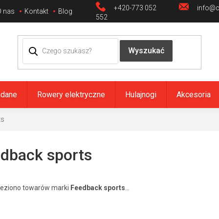
+420-773 052
info@ci
O nas
Kontakt
Blog
552
adane
Rowery elektryczne
Hulajnogi
Akcesoria
ts
dback sports
leziono towarów marki
Feedback sports
...