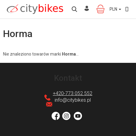
Przejść
do
PLN
KOSZYK
treści
Horma
Nie znaleziono towarów marki
Horma
...
S
t
Kontakt
o
p
+420-773 052 552
k
info
@
citybikes.pl
a
W