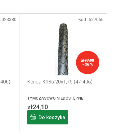
0023380
Kod :
527056
zł37,98
–36 %
-406)
Kenda K935 20x1,75 (47-406)
TYMCZASOWO NIEDOSTĘPNE
zł24,10
Do koszyka