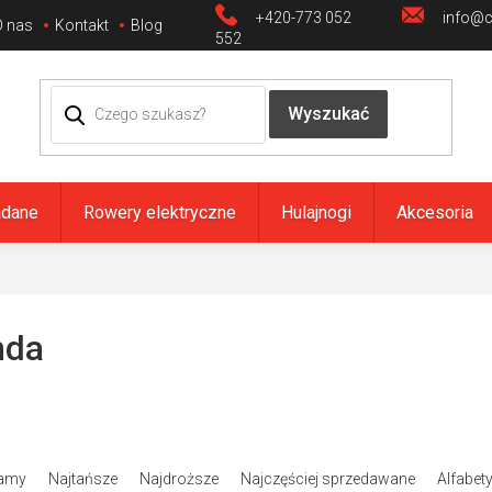
+420-773 052
info@ci
O nas
Kontakt
Blog
552
adane
Rowery elektryczne
Hulajnogi
Akcesoria
nda
amy
Najtańsze
Najdroższe
Najczęściej sprzedawane
Alfabet