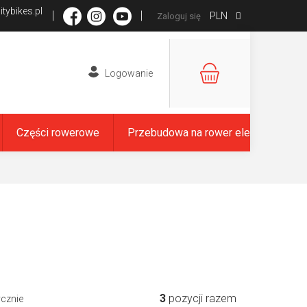
tybikes.pl
PLN
Zaloguj się
KOSZYK
Części rowerowe
Przebudowa na rower elektryczny
3
pozycji razem
ycznie