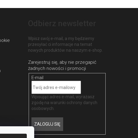
Odbierz newsletter
Wpisz swój e-mail, a my będziemy
ookie
przesyłać ci informacje na temat
nowych produktów na naszym e-shop.
h
E-mail
Wpisując adres e-mail, wyrażasz
zgodę na
warunki ochrony danych
osobowych
.
ZALOGUJ SIĘ