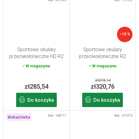
Kod :
691240
Kod :
175122
–15 %
Sportowe okulary
Sportowe okulary
przeciwsłoneczne HD R2
przeciwsłoneczne R2
Fluke
FACTOR czarne,
W magazynie
W magazynie
fotochromatyczne
zł378,14
zł285,54
zł320,76
Do koszyka
Do koszyka
Kod :
168117
Kod :
141370
Wskazówka