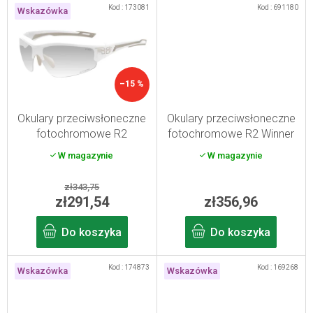
Kod :
173081
Kod :
691180
Wskazówka
–15 %
Okulary przeciwsłoneczne
Okulary przeciwsłoneczne
fotochromowe R2
fotochromowe R2 Winner
WHEELER, białe
W magazynie
W magazynie
zł343,75
zł291,54
zł356,96
Do koszyka
Do koszyka
Kod :
174873
Kod :
169268
Wskazówka
Wskazówka