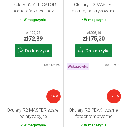
Okulary R2 ALLIGATOR
Okulary R2 MASTER
pomarańczowe, bez
czarne, polaryzowane
odcienia
W magazynie
W magazynie
zł102,98
zł206,16
zł72,89
zł175,30
Do koszyka
Do koszyka
Kod :
174897
Kod :
169121
Wskazówka
–14 %
–20 %
Okulary R2 MASTER szare,
Okulary R2 PEAK, czarne,
polaryzacyjne
fotochromatyczne
W magazynie
W magazynie