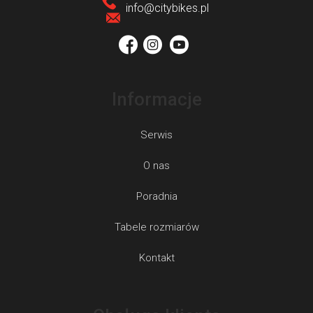
o
k
info
@
citybikes.pl
l
a
k
i
l
Informacje
i
s
Serwis
t
y
O nas
Poradnia
Tabele rozmiarów
Kontakt