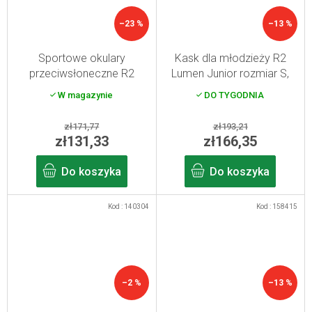
–23 %
–13 %
Sportowe okulary
Kask dla młodzieży R2
przeciwsłoneczne R2
Lumen Junior rozmiar S,
WHEELER, czarne
mentolowy
W magazynie
DO TYGODNIA
zł171,77
zł193,21
zł131,33
zł166,35
Do koszyka
Do koszyka
Kod :
140304
Kod :
158415
–2 %
–13 %