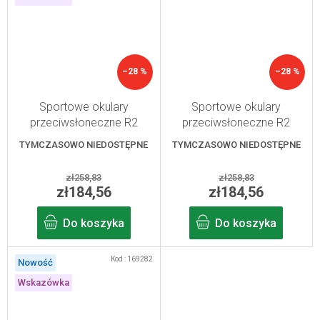
–28 %
–28 %
Sportowe okulary
Sportowe okulary
przeciwsłoneczne R2
przeciwsłoneczne R2
FLUKE, niebieskie
FLUKE,
TYMCZASOWO NIEDOSTĘPNE
TYMCZASOWO NIEDOSTĘPNE
przezroczyste/różowe
zł258,83
zł258,83
zł184,56
zł184,56
Do koszyka
Do koszyka
Kod :
169282
Nowość
Wskazówka