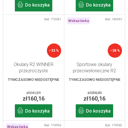
Do koszyka
Do koszyka
Kod :
175061
Kod :
169343
Wskazówka
–33 %
–38 %
Okulary R2 WINNER
Sportowe okulary
przezroczyste
przeciwsłoneczne R2
FLUKE, czarne
TYMCZASOWO NIEDOSTĘPNE
TYMCZASOWO NIEDOSTĘPNE
zł241,59
zł258,83
zł160,16
zł160,16
Do koszyka
Do koszyka
Kod :
174996
Kod :
174965
Wskazówka