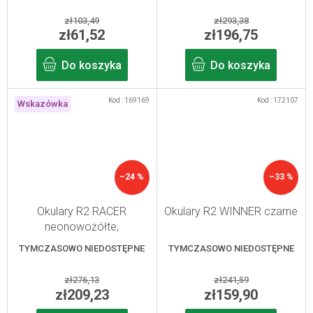
zł103,49
zł293,38
zł61,52
zł196,75
Do koszyka
Do koszyka
Kod :
169169
Kod :
172107
Wskazówka
–24 %
–33 %
Okulary R2 RACER
Okulary R2 WINNER czarne
neonowożółte,
fotochromatyczne
TYMCZASOWO NIEDOSTĘPNE
TYMCZASOWO NIEDOSTĘPNE
zł276,13
zł241,59
zł209,23
zł159,90