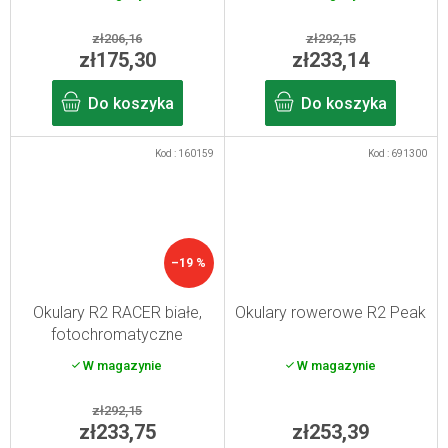
zł206,16
zł292,15
zł175,30
zł233,14
Do koszyka
Do koszyka
Kod :
160159
Kod :
691300
–19 %
Okulary R2 RACER białe,
Okulary rowerowe R2 Peak
fotochromatyczne
W magazynie
W magazynie
zł292,15
zł233,75
zł253,39