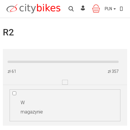
Przejść
do
PLN
KOSZYK
treści
R2
zł
61
zł
357
W
magazynie
W