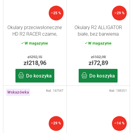
–25 %
–29 %
Okulary przeciwsłoneczne
Okulary R2 ALLIGATOR
HD R2 RACER czarne,
białe, bez barwienia
niebieskie revo
W magazynie
W magazynie
zł292,15
zł102,98
zł218,96
zł72,89
Do koszyka
Do koszyka
Kod :
167547
Kod :
169251
Wskazówka
–29 %
–14 %