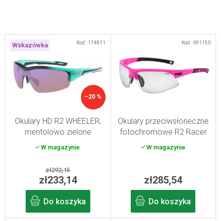
L
Kod :
174811
Kod :
691150
Wskazówka
i
s
t
a
–20 %
p
r
Okulary HD R2 WHEELER,
Okulary przeciwsłoneczne
mentolowo zielone
fotochromowe R2 Racer
o
W magazynie
W magazynie
d
u
zł292,15
k
zł233,14
zł285,54
t
Do koszyka
Do koszyka
ó
w