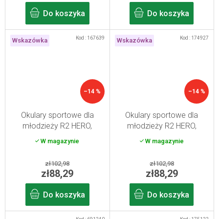
Do koszyka
Do koszyka
Kod :
167639
Kod :
174927
Wskazówka
Wskazówka
–14 %
–14 %
Okulary sportowe dla
Okulary sportowe dla
młodzieży R2 HERO,
młodzieży R2 HERO,
niebieskie
zielone
W magazynie
W magazynie
zł102,98
zł102,98
zł88,29
zł88,29
Do koszyka
Do koszyka