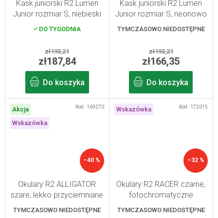
Kask juniorski R2 Lumen
Kask juniorski R2 Lumen
Junior rozmiar S, niebieski
Junior rozmiar S, neonowo
żółty
DO TYGODNIA
TYMCZASOWO NIEDOSTĘPNE
zł193,21
zł193,21
zł187,84
zł166,35
Do koszyka
Do koszyka
Kod :
169270
Kod :
172015
Akcja
Wskazówka
Wskazówka
–40 %
–32 %
Okulary R2 ALLIGATOR
Okulary R2 RACER czarne,
szare, lekko przyciemniane
fotochromatyczne
TYMCZASOWO NIEDOSTĘPNE
TYMCZASOWO NIEDOSTĘPNE