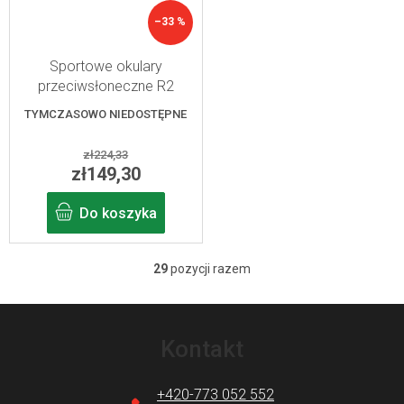
–33 %
Sportowe okulary
przeciwsłoneczne R2
HERO junior, czarne
TYMCZASOWO NIEDOSTĘPNE
zł224,33
zł149,30
Do koszyka
29
pozycji razem
K
o
S
n
t
Kontakt
t
o
r
p
+420-773 052 552