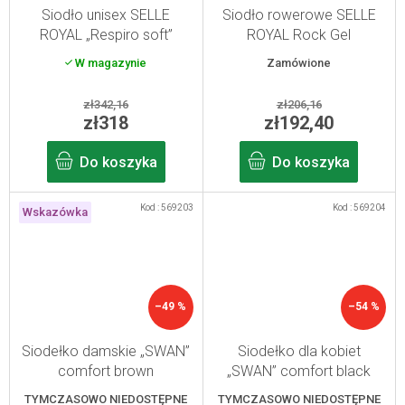
Siodło unisex SELLE
Siodło rowerowe SELLE
ROYAL „Respiro soft”
ROYAL Rock Gel
Relaxed
W magazynie
Zamówione
zł342,16
zł206,16
zł318
zł192,40
Do koszyka
Do koszyka
Kod :
569203
Kod :
569204
Wskazówka
–49 %
–54 %
Siodełko damskie „SWAN”
Siodełko dla kobiet
comfort brown
„SWAN” comfort black
TYMCZASOWO NIEDOSTĘPNE
TYMCZASOWO NIEDOSTĘPNE