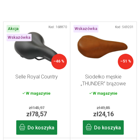
L
Kod :
168870
Kod :
569201
Akcja
Wskazówka
i
Wskazówka
s
t
a
–46 %
–51 %
p
r
Selle Royal Country
Siodełko męskie
„THUNDER” brązowe
o
W magazynie
W magazynie
d
u
zł145,97
zł49,85
k
zł78,57
zł24,16
t
Do koszyka
Do koszyka
ó
w