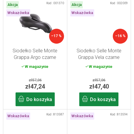
Kod :
001370
Kod :
002009
Akcja
Akcja
Wskazówka
Wskazówka
–17 %
–16 %
Siodełko Selle Monte
Siodełko Selle Monte
Grappa Argo czarne
Grappa Vela czarne
W magazynie
W magazynie
zł57,06
zł57,06
zł47,24
zł47,40
Do koszyka
Do koszyka
Kod :
813587
Kod :
813594
Wskazówka
Wskazówka