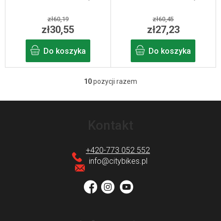
zł60,19
zł60,45
zł30,55
zł27,23
Do koszyka
Do koszyka
10
pozycji razem
K
o
S
n
t
Kontakt
t
o
r
p
+420-773 052 552
o
k
info
@
citybikes.pl
l
a
k
i
l