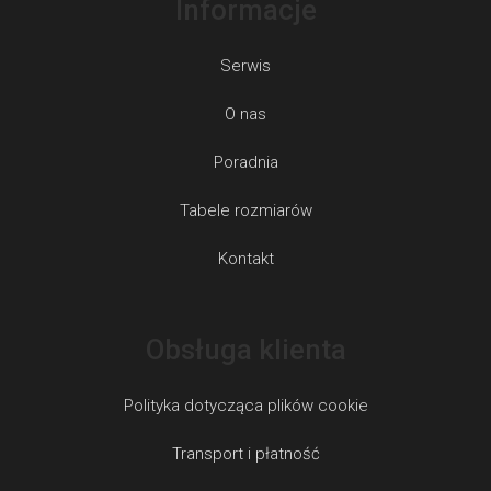
Informacje
i
s
Serwis
t
y
O nas
Poradnia
Tabele rozmiarów
Kontakt
Obsługa klienta
Polityka dotycząca plików cookie
Transport i płatność