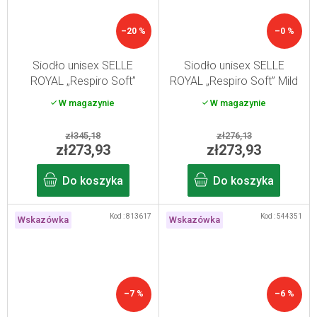
–20 %
–0 %
Siodło unisex SELLE
Siodło unisex SELLE
ROYAL „Respiro Soft”
ROYAL „Respiro Soft” Mild
Athletic
W magazynie
W magazynie
zł345,18
zł276,13
zł273,93
zł273,93
Do koszyka
Do koszyka
Kod :
813617
Kod :
544351
Wskazówka
Wskazówka
–7 %
–6 %