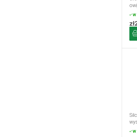
owi
W 
zł
Sil
wys
W 