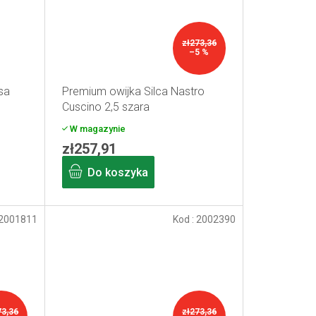
zł273,36
–5 %
sa
Premium owijka Silca Nastro
Cuscino 2,5 szara
W magazynie
zł257,91
Do koszyka
2001811
Kod :
2002390
73,36
zł273,36