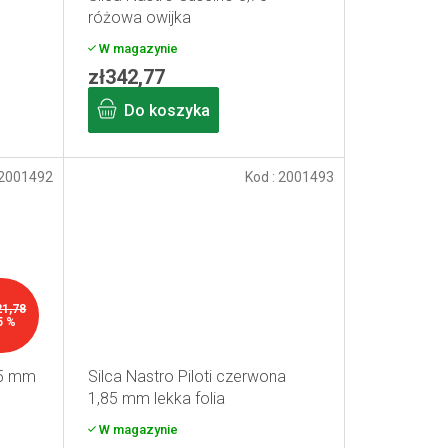
różowa owijka
W magazynie
zł342,77
Do koszyka
2001492
Kod :
2001493
21,78
5 %
,85 mm
Silca Nastro Piloti czerwona
1,85 mm lekka folia
W magazynie