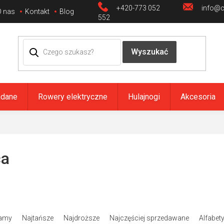
+420-773 052
info@ci
O nas
Kontakt
Blog
552
adane
Rowery elektryczne
Hulajnogi
Akcesoria
ca
amy
Najtańsze
Najdroższe
Najczęściej sprzedawane
Alfabet