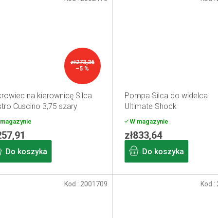
zł273,36
–5 %
rowiec na kierownicę Silca
Pompa Silca do widelca
tro Cuscino 3,75 szary
Ultimate Shock
magazynie
W magazynie
257,91
zł833,64
Do koszyka
Do koszyka
Kod :
2001709
Kod :