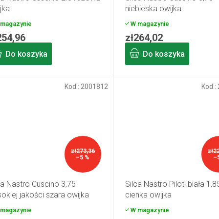
jka
niebieska owijka
magazynie
W magazynie
254,96
zł264,02
Do koszyka
Do koszyka
Kod :
2001812
Kod :
zł273,36
zł2
–5 %
–
ca Nastro Cuscino 3,75
Silca Nastro Piloti biała 1
okiej jakości szara owijka
cienka owijka
magazynie
W magazynie