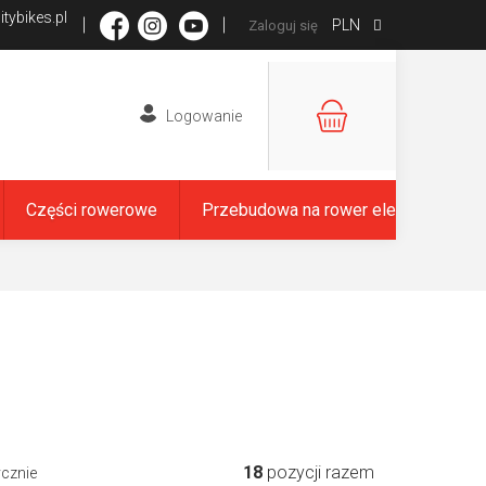
tybikes.pl
PLN
Zaloguj się
KOSZYK
Części rowerowe
Przebudowa na rower elektryczny
18
pozycji razem
ycznie