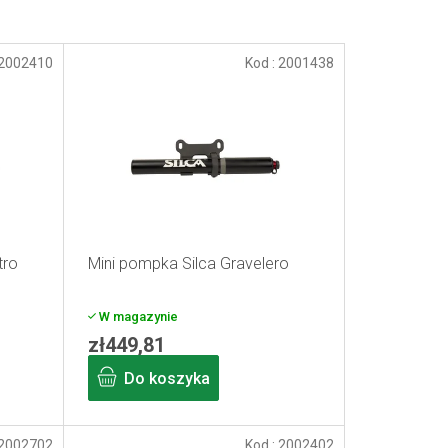
2002410
Kod :
2001438
tro
Mini pompka Silca Gravelero
W magazynie
zł449,81
Do koszyka
2002702
Kod :
2002402