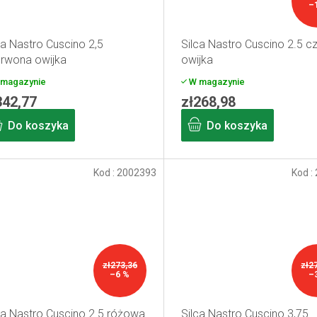
–
ca Nastro Cuscino 2,5
Silca Nastro Cuscino 2.5 c
rwona owijka
owijka
magazynie
W magazynie
342,77
zł268,98
Do koszyka
Do koszyka
Kod :
2002393
Kod :
zł273,36
zł2
–6 %
–
ca Nastro Cuscino 2.5 różowa
Silca Nastro Cuscino 3,75