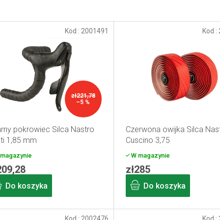
Kod :
2001491
Kod :
zł221,78
–5 %
rny pokrowiec Silca Nastro
Czerwona owijka Silca Nas
oti 1,85 mm
Cuscino 3,75
magazynie
W magazynie
209,28
zł285
Do koszyka
Do koszyka
Kod :
2002476
Kod :