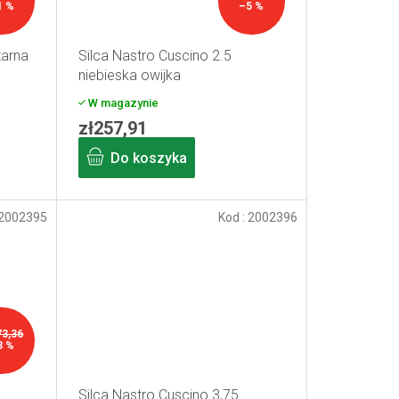
1 %
–5 %
zarna
Silca Nastro Cuscino 2.5
niebieska owijka
W magazynie
zł257,91
Do koszyka
2002395
Kod :
2002396
73,36
3 %
Silca Nastro Cuscino 3,75