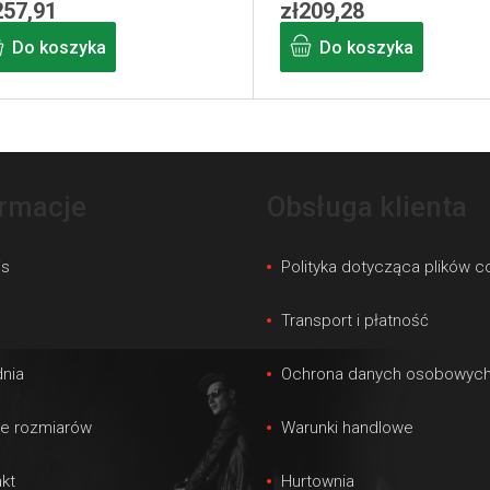
257,91
zł209,28
Do koszyka
Do koszyka
K
o
n
ormacje
Obsługa klienta
t
r
is
Polityka dotycząca plików c
o
l
s
Transport i płatność
k
i
nia
Ochrona danych osobowyc
l
le rozmiarów
Warunki handlowe
i
s
kt
Hurtownia