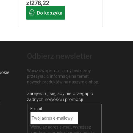
zł278,22
Do koszyka
Odbierz newsletter
Wpisz swój e-mail, a my będziemy
ookie
przesyłać ci informacje na temat
nowych produktów na naszym e-shop.
h
E-mail
Wpisując adres e-mail, wyrażasz
zgodę na
warunki ochrony danych