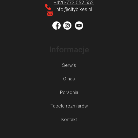
p
+420-773 052 552
o
k
info
@
citybikes.pl
l
a
k
i
l
Informacje
i
s
Serwis
t
y
O nas
Poradnia
Tabele rozmiarów
Kontakt