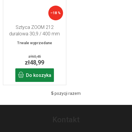
–18 %
Sztyca ZOOM 212
duralowa 30,9 / 400 mm
czarna
Trwale wyprzedane
zł60,45
zł48,99
Do koszyka
5
pozycji razem
K
o
S
n
t
Kontakt
t
o
r