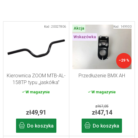
L
Kod :
20027806
Kod :
149930
Akcja
i
Wskazówka
s
t
a
–29 %
p
r
Kierownica ZOOM MTB-AL-
Przedłużenie BMX AH
158TP typu „jaskółka”
o
640/80 czarna
W magazynie
W magazynie
d
u
zł67,05
k
zł49,91
zł47,14
t
Do koszyka
Do koszyka
ó
w