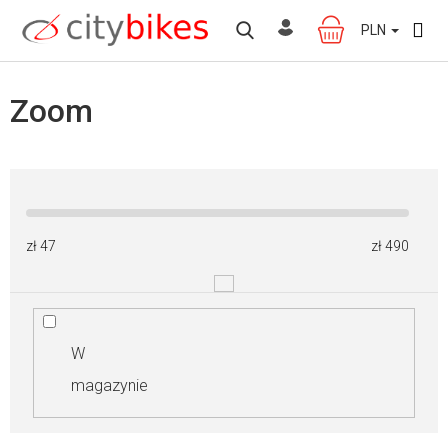
Przejść
do
PLN
KOSZYK
treści
Zoom
zł
47
zł
490
W
magazynie
W