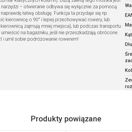
rozmiar klasycznych kolumn). Dużą zaletą tego mostka jest
Wa
k narzędzi – otwieranie odbywa się wyłącznie za pomocą
prawdę łatwą obsługę. Funkcja ta przydaje się np.
EA
 kierownicę o 90° i lepiej przechowywać rowery, lub
Mat
erownicą zajmują mniej miejsca), lub podczas transportu
mieścić na bagażniku, jeśli nie przeszkadzają obrócone
Kąt
RI i umil sobie podróżowanie rowerem!
Dł
Śr
za
Kol
Ze
roz
Produkty powiązane