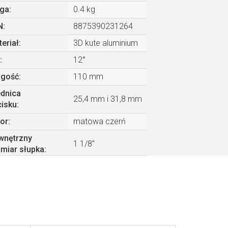
ga
:
0.4 kg
N
:
8875390231264
eriał
:
3D kute aluminium
:
12°
ugość
:
110 mm
ednica
25,4 mm i 31,8 mm
cisku
:
or
:
matowa czerń
wnętrzny
1 1/8"
miar słupka
: