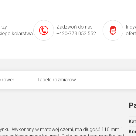
erzy
Zadzwoń do nas
Indy
kiego kolarstwa
+420-773 052 552
ofer
 rower
Tabele rozmiarów
P
Kat
rynku. Wykonany w matowej czerni, ma długość 110 mm i
Kod