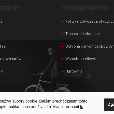
ormacje
Obsługa klienta
is
Polityka dotycząca plików c
s
Transport i płatność
nia
Ochrona danych osobowyc
le rozmiarów
Warunki handlowe
kt
Hurtownia
oužíva súbory cookie. Ďalším prechádzaním tohto
Zg
jete súhlas s ich používaním. Viac informácií
tu
.