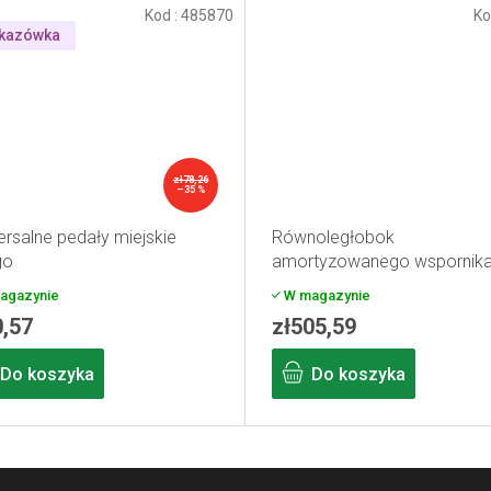
Kod :
485870
Ko
kazówka
zł78,26
–35 %
ersalne pedały miejskie
Równoległobok
go
amortyzowanego wspornik
siodełka M-WAVE
agazynie
W magazynie
0,57
zł505,59
Do koszyka
Do koszyka