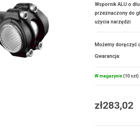
0,0
Wspornik ALU o dług
na
przeznaczony do gł
5
gwiazdek.
użycia narzędzi
Możemy doręczyć d
Gwarancja
:
W magazynie
(10 szt)
zł283,02
Cena
jednostkowa: