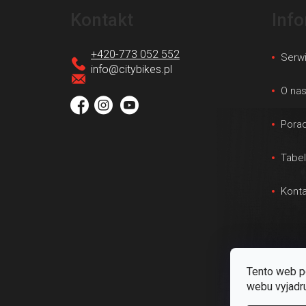
t
Kontakt
Inf
o
p
+420-773 052 552
Serw
k
info
@
citybikes.pl
a
O na
Porad
Tabe
Konta
Tento web p
webu vyjadru