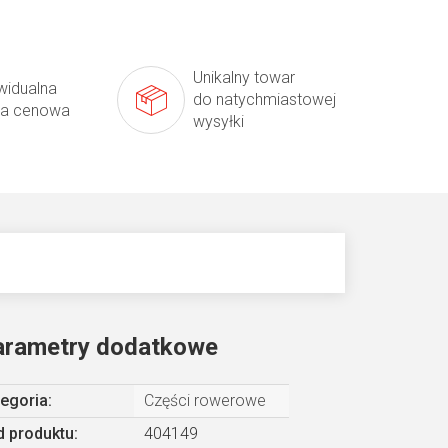
Unikalny towar
widualna
do natychmiastowej
ta cenowa
wysyłki
arametry dodatkowe
egoria
:
Części rowerowe
 produktu:
404149