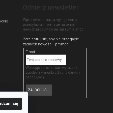
Odbierz newsletter
Wpisz swój e-mail, a my będziemy
ookie
przesyłać ci informacje na temat
nowych produktów na naszym e-shop.
h
E-mail
Wpisując adres e-mail, wyrażasz
zgodę na
warunki ochrony danych
osobowych
.
ZALOGUJ SIĘ
adzam się