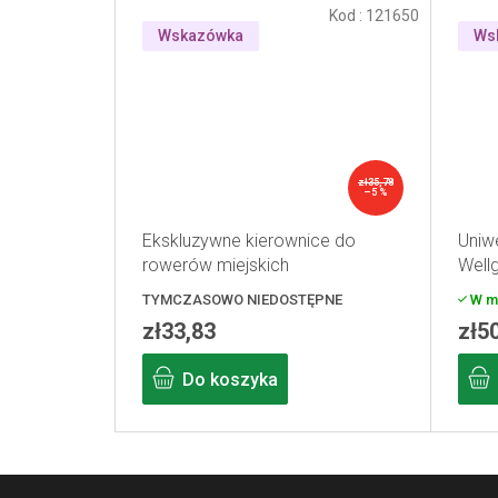
Kod :
121650
Wskazówka
Ws
zł35,78
–5 %
Ekskluzywne kierownice do
Uniw
rowerów miejskich
Well
TYMCZASOWO NIEDOSTĘPNE
W m
zł33,83
zł5
Do koszyka
S