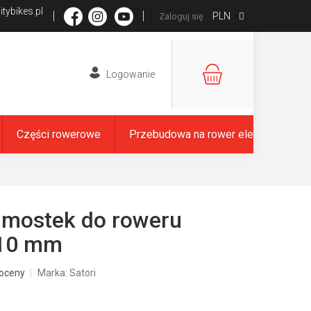
tybikes.pl
PLN
Zaloguj się
KOSZYK
Części rowerowe
Przebudowa na rower elektryczny
 mostek do roweru
10 mm
oceny
Marka:
Satori