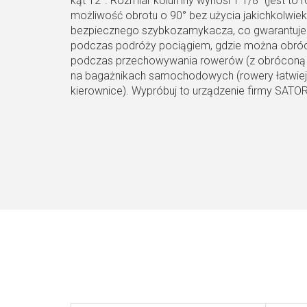
kąt 12°. Rozmiar kolumny wynosi 1 1/8" (jest to 
możliwość obrotu o 90° bez użycia jakichkolwie
bezpiecznego szybkozamykacza, co gwarantuje na
podczas podróży pociągiem, gdzie można obrócić
podczas przechowywania rowerów (z obróconą ki
na bagażnikach samochodowych (rowery łatwiej u
kierownice). Wypróbuj to urządzenie firmy SATO