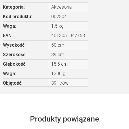
Kategoria
:
Akcesoria
Kod produktu:
002304
Waga
:
1.5 kg
EAN
:
4013051047753
Wysokość
:
50 cm
Szerokość
:
39 cm
Głębokość
:
15,5 cm
Waga
:
1300 g
Objętość
:
39 litrów