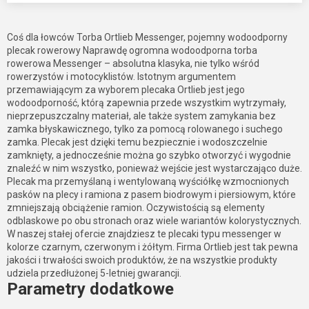
Coś dla łowców Torba Ortlieb Messenger, pojemny wodoodporny
plecak rowerowy Naprawdę ogromna wodoodporna torba
rowerowa Messenger – absolutna klasyka, nie tylko wśród
rowerzystów i motocyklistów. Istotnym argumentem
przemawiającym za wyborem plecaka Ortlieb jest jego
wodoodporność, którą zapewnia przede wszystkim wytrzymały,
nieprzepuszczalny materiał, ale także system zamykania bez
zamka błyskawicznego, tylko za pomocą rolowanego i suchego
zamka. Plecak jest dzięki temu bezpiecznie i wodoszczelnie
zamknięty, a jednocześnie można go szybko otworzyć i wygodnie
znaleźć w nim wszystko, ponieważ wejście jest wystarczająco duże.
Plecak ma przemyślaną i wentylowaną wyściółkę wzmocnionych
pasków na plecy i ramiona z pasem biodrowym i piersiowym, które
zmniejszają obciążenie ramion. Oczywistością są elementy
odblaskowe po obu stronach oraz wiele wariantów kolorystycznych.
W naszej stałej ofercie znajdziesz te plecaki typu messenger w
kolorze czarnym, czerwonym i żółtym. Firma Ortlieb jest tak pewna
jakości i trwałości swoich produktów, że na wszystkie produkty
udziela przedłużonej 5-letniej gwarancji.
Parametry dodatkowe