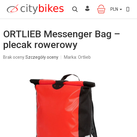
Przejść
do
PLN
KOSZYK
treści
ORTLIEB Messenger Bag –
plecak rowerowy
Średnia
Brak oceny
Szczegóły oceny
Marka:
Ortlieb
ocena
produktu
wynosi
0,0
na
5
gwiazdek.
W