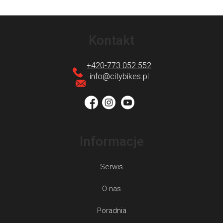
S
t
Kontakt
o
p
+420-773 052 552
k
info
@
citybikes.pl
a
Informacje
Serwis
O nas
Poradnia