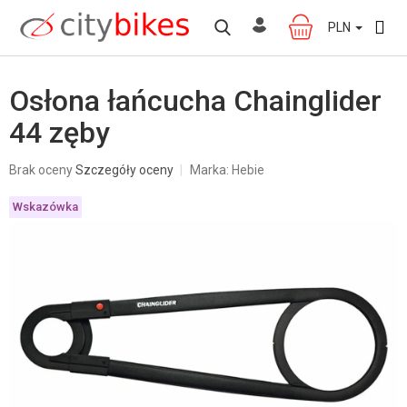
Przejść
do
PLN
KOSZYK
treści
Osłona łańcucha Chainglider
44 zęby
Średnia
Brak oceny
Szczegóły oceny
Marka:
Hebie
ocena
produktu
Wskazówka
wynosi
0,0
na
5
gwiazdek.
W