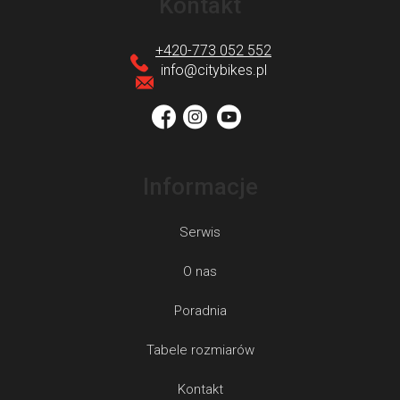
Kontakt
o
p
+420-773 052 552
k
info
@
citybikes.pl
a
Informacje
Serwis
O nas
Poradnia
Tabele rozmiarów
Kontakt