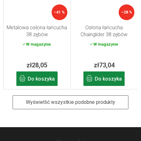
–41 %
–28 %
Metalowa osłona łańcucha
Osłona łańcucha
38 zębów
Chainglider 38 zębów
otwarta
W magazynie
W magazynie
zł28,05
zł73,04
Do koszyka
Do koszyka
Wyświetlić wszystkie podobne produkty
S
t