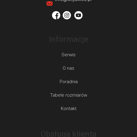
a
Informacje
Serwis
O nas
Poradnia
Tabele rozmiarów
Kontakt
Obsługa klienta