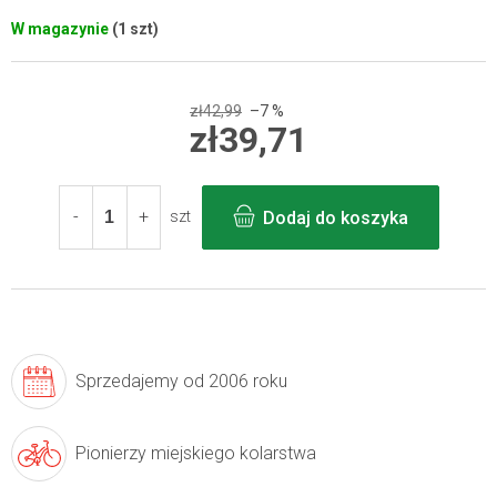
W magazynie
(1 szt)
zł42,99
–7 %
zł39,71
Cena
jednostkowa:
Dodaj do koszyka
szt
Sprzedajemy
od 2006 roku
Pionierzy
miejskiego kolarstwa