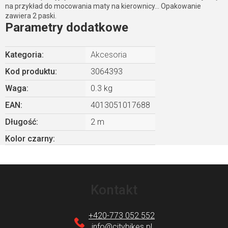
na przykład do mocowania maty na kierownicy... Opakowanie
zawiera 2 paski.
Parametry dodatkowe
Kategoria
:
Akcesoria
Kod produktu:
3064393
Waga
:
0.3 kg
EAN
:
4013051017688
Długość
:
2 m
Kolor czarny
:
S
t
Kontakt
o
p
+420-773 052 552
k
info
@
citybikes.pl