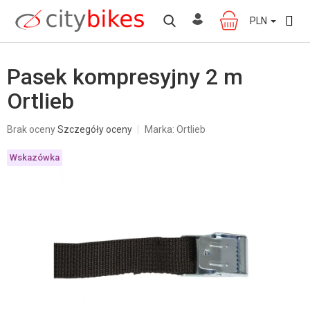
Przejść
do
PLN
KOSZYK
treści
Pasek kompresyjny 2 m
Ortlieb
Średnia
Brak oceny
Szczegóły oceny
Marka:
Ortlieb
ocena
produktu
Wskazówka
wynosi
0,0
na
5
gwiazdek.
W