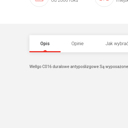
od 2006 roku
miejs
Opis
Opinie
Jak wybrać
Wellgo C016 duralowe antypoślizgowe Są wyposażone 