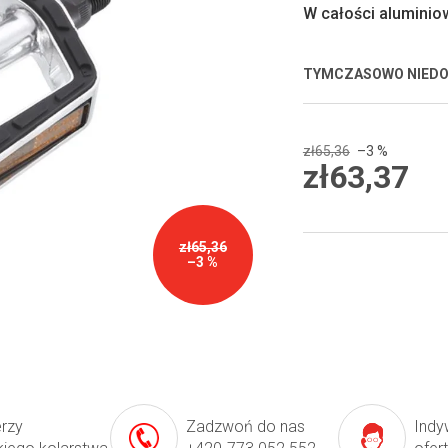
0,0
W całości aluminio
na
5
gwiazdek.
TYMCZASOWO NIED
zł65,36
–3 %
zł63,37
Cena
jednostkowa:
zł65,36
–3 %
erzy
Zadzwoń do nas
Indy