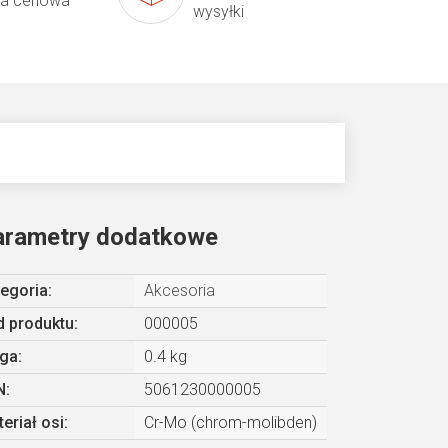
ta cenowa
wysyłki
arametry dodatkowe
egoria
:
Akcesoria
 produktu:
000005
ga
:
0.4 kg
N
:
5061230000005
eriał osi
:
Cr-Mo (chrom-molibden)