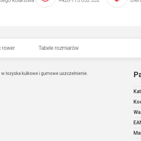
kiego kolarstwa
+420-773 052 552
ofer
 rower
Tabele rozmiarów
P
w łożyska kulkowe i gumowe uszczelnienie.
Kat
Kod
Wa
EA
Mat