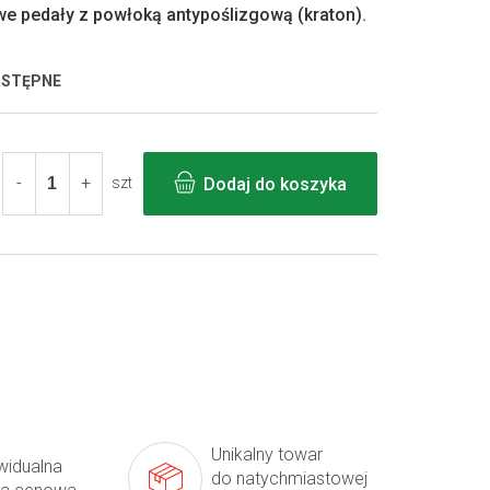
we pedały z powłoką antypoślizgową (kraton).
OSTĘPNE
Dodaj do koszyka
szt
Unikalny towar
widualna
do natychmiastowej