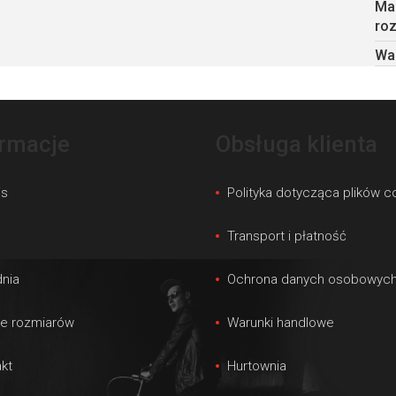
Ma
roz
Wa
ormacje
Obsługa klienta
is
Polityka dotycząca plików c
s
Transport i płatność
nia
Ochrona danych osobowyc
le rozmiarów
Warunki handlowe
kt
Hurtownia