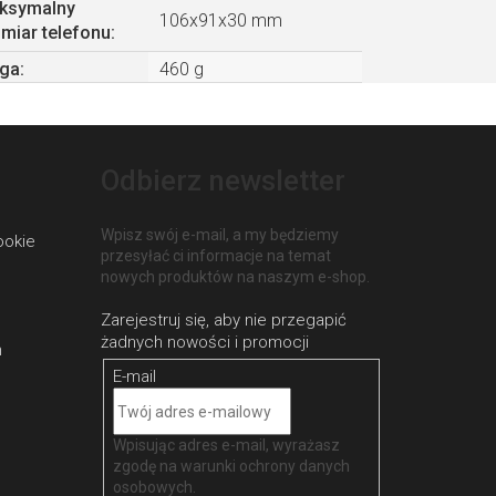
ksymalny
106x91x30 mm
miar telefonu
:
ga
:
460 g
Odbierz newsletter
Wpisz swój e-mail, a my będziemy
ookie
przesyłać ci informacje na temat
nowych produktów na naszym e-shop.
h
E-mail
Wpisując adres e-mail, wyrażasz
zgodę na
warunki ochrony danych
osobowych
.