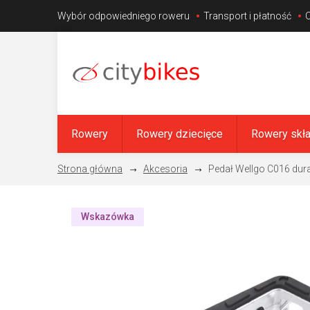
Przejść
Wybór odpowiedniego roweru
Transport i płatność
do
treści
Rowery
Rowery dziecięce
Rowery skł
Akcesoria
Pedał Wellgo C016 dur
Wskazówka