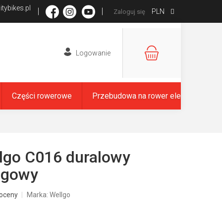
tybikes.pl
PLN
Zaloguj się
KOSZYK
Części rowerowe
Przebudowa na rower elektryczny
lgo C016 duralowy
zgowy
oceny
Marka:
Wellgo