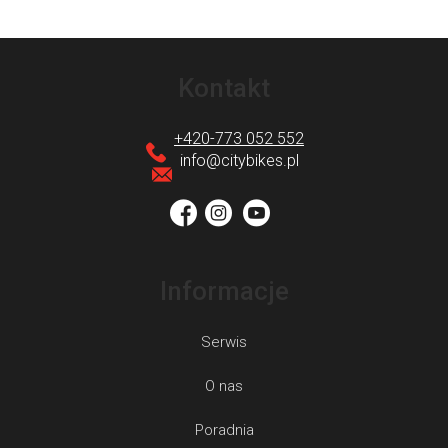
S
t
Kontakt
o
p
+420-773 052 552
k
info
@
citybikes.pl
a
Informacje
Serwis
O nas
Poradnia