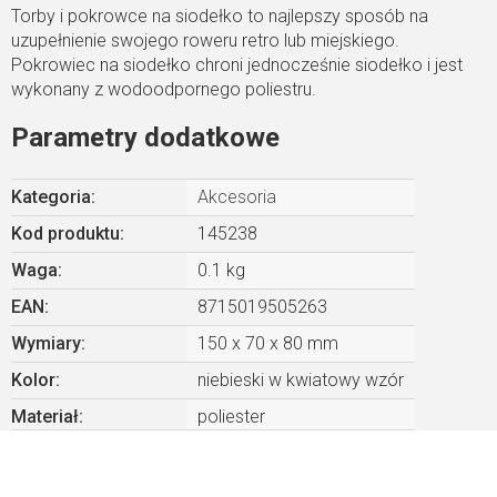
Torby i pokrowce na siodełko to najlepszy sposób na
uzupełnienie swojego roweru retro lub miejskiego.
Pokrowiec na siodełko chroni jednocześnie siodełko i jest
wykonany z wodoodpornego poliestru.
Parametry dodatkowe
Kategoria
:
Akcesoria
Kod produktu:
145238
Waga
:
0.1 kg
EAN
:
8715019505263
Wymiary
:
150 x 70 x 80 mm
Kolor
:
niebieski w kwiatowy wzór
Materiał
:
poliester