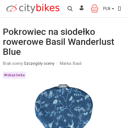
Przejść
do
PLN
KOSZYK
treści
Pokrowiec na siodełko
rowerowe Basil Wanderlust
Blue
Średnia
Brak oceny
Szczegóły oceny
Marka:
Basil
ocena
produktu
Wskazówka
wynosi
0,0
na
5
gwiazdek.
W