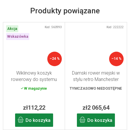
Produkty powiązane
Kod :
560993
Kod :
222222
Akcja
Wskazówka
–24 %
–14 %
Wiklinowy koszyk
Damski rower miejski w
rowerowy do systemu
stylu retro Manchester
Klickfix
Creme 28"
W magazynie
TYMCZASOWO NIEDOSTĘPNE
zł112,22
zł2 065,64
Do koszyka
Do koszyka