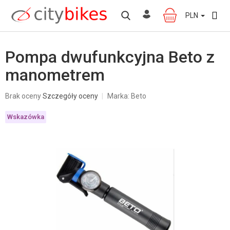
Przejść
do
PLN
KOSZYK
treści
Pompa dwufunkcyjna Beto z
manometrem
Średnia
Brak oceny
Szczegóły oceny
Marka:
Beto
ocena
produktu
Wskazówka
wynosi
0,0
na
5
gwiazdek.
W