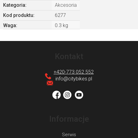
Kategoria
:
Akcesoria
Kod produktu:
6277
Waga
:
0.3 kg
S
t
Kontakt
o
p
+420-773 052 552
k
info
@
citybikes.pl
a
Informacje
Serwis