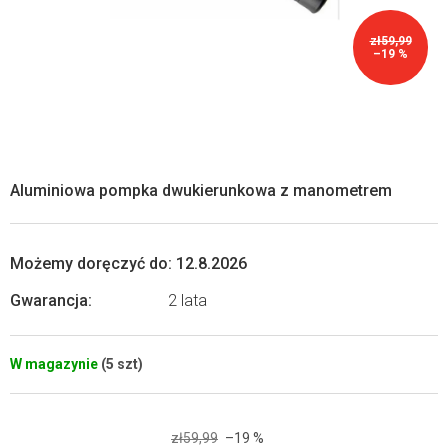
zł59,99
–19 %
Aluminiowa pompka dwukierunkowa z manometrem
Możemy doręczyć do:
12.8.2026
Gwarancja
:
2 lata
W magazynie
(5 szt)
zł59,99
–19 %