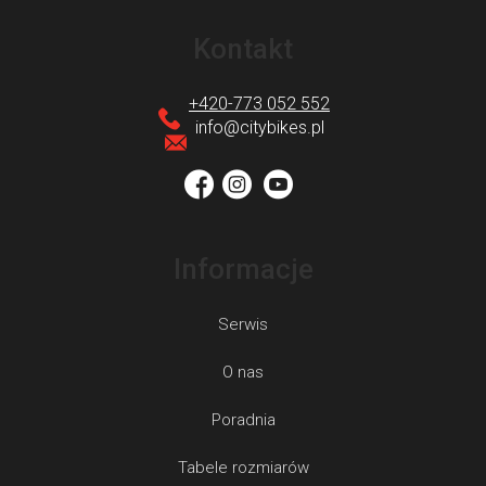
S
t
Kontakt
o
p
+420-773 052 552
k
info
@
citybikes.pl
a
Informacje
Serwis
O nas
Poradnia
Tabele rozmiarów