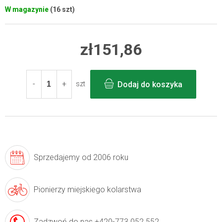
W magazynie
(16 szt)
zł151,86
Cena
jednostkowa:
Dodaj do koszyka
szt
Sprzedajemy
od 2006 roku
Pionierzy
miejskiego kolarstwa
Zadzwoń do nas
+420-773 052 552