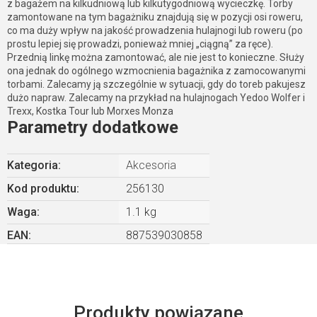
z bagażem na kilkudniową lub kilkutygodniową wycieczkę. Torby
zamontowane na tym bagażniku znajdują się w pozycji osi roweru,
co ma duży wpływ na jakość prowadzenia hulajnogi lub roweru (po
prostu lepiej się prowadzi, ponieważ mniej „ciągną” za ręce).
Przednią linkę można zamontować, ale nie jest to konieczne. Służy
ona jednak do ogólnego wzmocnienia bagażnika z zamocowanymi
torbami. Zalecamy ją szczególnie w sytuacji, gdy do toreb pakujesz
dużo napraw. Zalecamy na przykład na hulajnogach Yedoo Wolfer i
Trexx, Kostka Tour lub Morxes Monza
Parametry dodatkowe
Kategoria
:
Akcesoria
Kod produktu:
256130
Waga
:
1.1 kg
EAN
:
887539030858
Produkty powiązane