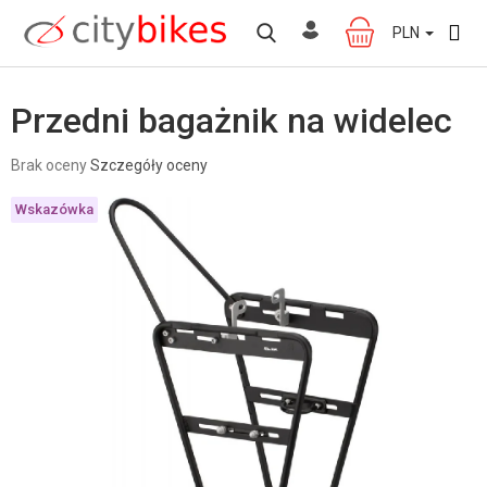
Przejść
do
PLN
KOSZYK
treści
Przedni bagażnik na widelec
Średnia
Brak oceny
Szczegóły oceny
ocena
produktu
Wskazówka
wynosi
0,0
na
5
gwiazdek.
W