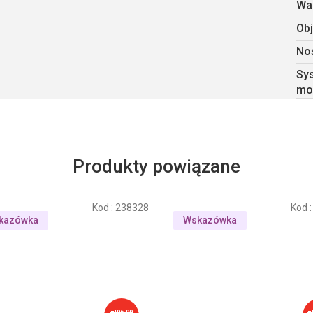
Wa
Obj
No
Sy
mo
Produkty powiązane
Kod :
238328
Kod 
kazówka
Wskazówka
zł96,99
z