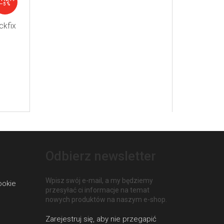
–5 %
ckfix
Odbierz newsletter
Wpisz swój e-mail, a my będziemy
ookie
przesyłać ci informacje na temat
nowych produktów na naszym e-shop.