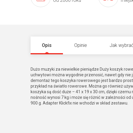
od 2006 roku
miejs
Opis
Opinie
Jak wybrać
Dużo muzyki za niewielkie pieniądze Duży koszyk rowero
uchwytowi można wygodnie przenosić, nawet gdy nie je
demontaż tego koszyka rowerowego jest bardzo prosty
przykład na światło rowerowe. Można go również używ
koszyka są dość duże – 41 x 19 x 30 cm, dzięki czemu
nośność wynosi 7 kg i może się różnić w zależności od 
900 g. Adapter Klickfix nie wchodzi w skład zestawu.