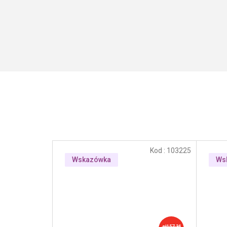
Kod :
103225
Wskazówka
Ws
zł157,34