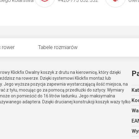
kiego kolarstwa
+420-773 052 552
ofer
 rower
Tabele rozmiarów
P
wy Klickfix Owalny koszyk z drutu na kierownicę, który dzięki
ździsz na rowerze. Dzięki systemowi Klickfix montaż lub
. Jego wyższa pozycja zapewnia wystarczającą ilość miejsca, na
Kat
ać z tyłu, mocując go za pomocą przedłużki do sztycy. Wymiary
 może on pomieścić do 16 litrów ładunku. Jego maksymalna
Kod
używanego adaptera. Dzięki drucianej konstrukcji koszyk waży tylko
Wa
EA
Wy