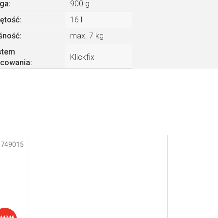
ga
:
900 g
ętość
:
16 l
śność
:
max. 7 kg
stem
Klickfix
cowania
:
:
749015
ł142,19