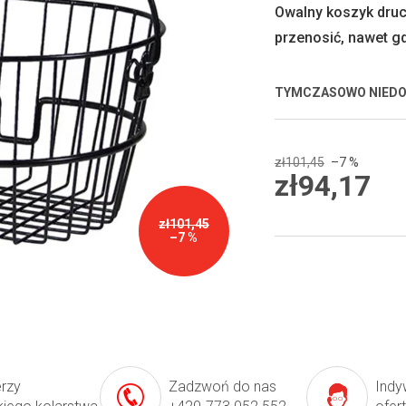
0,0
Owalny koszyk druc
na
przenosić, nawet gd
5
gwiazdek.
TYMCZASOWO NIED
zł101,45
–7 %
zł94,17
Cena
zł101,45
jednostkowa:
–7 %
erzy
Zadzwoń do nas
Indy