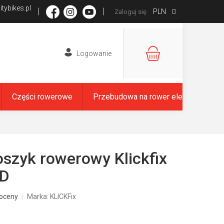
tybikes.pl
PLN
Zaloguj się
KOSZYK
Części rowerowe
Przebudowa na rower elektryczny
oszyk rowerowy Klickfix
D
oceny
Marka:
KLICKFix