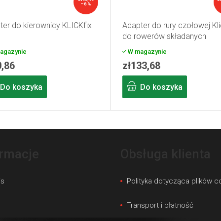
–6 %
ter do kierownicy KLICKfix
Adapter do rury czołowej Kli
do rowerów składanych
agazynie
W magazynie
0,86
zł133,68
Do koszyka
Do koszyka
ormacje
Obsługa klienta
is
Polityka dotycząca plików c
s
Transport i płatność