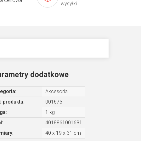
ta cenowa
wysyłki
arametry dodatkowe
egoria
:
Akcesoria
 produktu:
001675
ga
:
1 kg
N
:
4018861001681
miary
:
40 x 19 x 31 cm