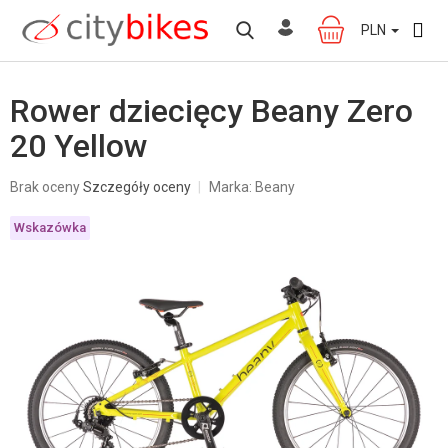
Przejść
do
PLN
KOSZYK
treści
Rower dziecięcy Beany Zero
20 Yellow
Średnia
Brak oceny
Szczegóły oceny
Marka:
Beany
ocena
produktu
Wskazówka
wynosi
0,0
na
5
gwiazdek.
W