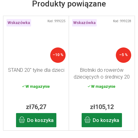
Produkty powiązane
Kod :
999225
Kod :
999228
Wskazówka
Wskazówka
–10 %
–5 %
STAND 20" tylne dla dzieci
Błotniki do rowerów
dziecięcych o średnicy 20
cali
W magazynie
W magazynie
zł76,27
zł105,12
Do koszyka
Do koszyka