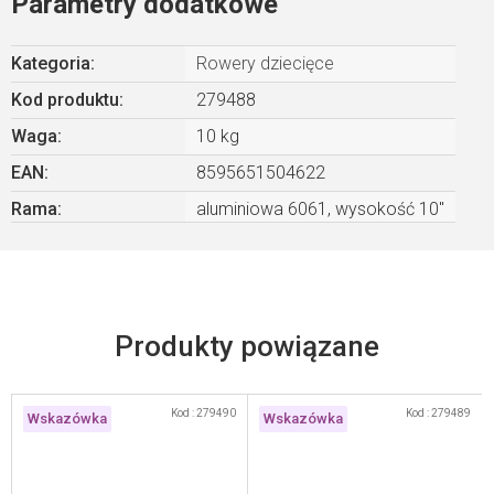
Parametry dodatkowe
Kategoria
:
Rowery dziecięce
Kod produktu:
279488
Waga
:
10 kg
EAN
:
8595651504622
Rama
:
aluminiowa 6061, wysokość 10"
Kod :
279490
Kod :
279489
Wskazówka
Wskazówka