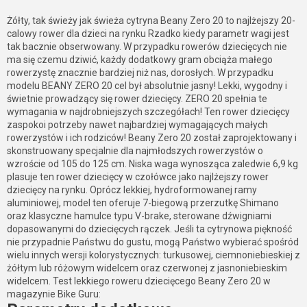
Żółty, tak świeży jak świeża cytryna Beany Zero 20 to najlżejszy 20-
calowy rower dla dzieci na rynku Rzadko kiedy parametr wagi jest
tak bacznie obserwowany. W przypadku rowerów dziecięcych nie
ma się czemu dziwić, każdy dodatkowy gram obciąża małego
rowerzystę znacznie bardziej niż nas, dorosłych. W przypadku
modelu BEANY ZERO 20 cel był absolutnie jasny! Lekki, wygodny i
świetnie prowadzący się rower dziecięcy. ZERO 20 spełnia te
wymagania w najdrobniejszych szczegółach! Ten rower dziecięcy
zaspokoi potrzeby nawet najbardziej wymagających małych
rowerzystów i ich rodziców! Beany Zero 20 został zaprojektowany i
skonstruowany specjalnie dla najmłodszych rowerzystów o
wzroście od 105 do 125 cm. Niska waga wynosząca zaledwie 6,9 kg
plasuje ten rower dziecięcy w czołówce jako najlżejszy rower
dziecięcy na rynku. Oprócz lekkiej, hydroformowanej ramy
aluminiowej, model ten oferuje 7-biegową przerzutkę Shimano
oraz klasyczne hamulce typu V-brake, sterowane dźwigniami
dopasowanymi do dziecięcych rączek. Jeśli ta cytrynowa piękność
nie przypadnie Państwu do gustu, mogą Państwo wybierać spośród
wielu innych wersji kolorystycznych: turkusowej, ciemnoniebieskiej z
żółtym lub różowym widelcem oraz czerwonej z jasnoniebieskim
widelcem. Test lekkiego roweru dziecięcego Beany Zero 20 w
magazynie Bike Guru: