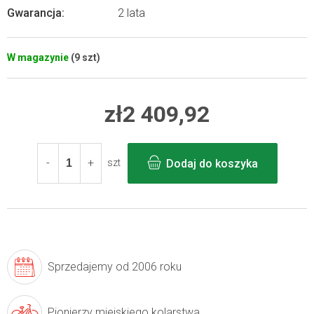
Gwarancja
:
2 lata
W magazynie
(9 szt)
zł2 409,92
Cena
jednostkowa:
Dodaj do koszyka
szt
Sprzedajemy
od 2006 roku
Pionierzy
miejskiego kolarstwa