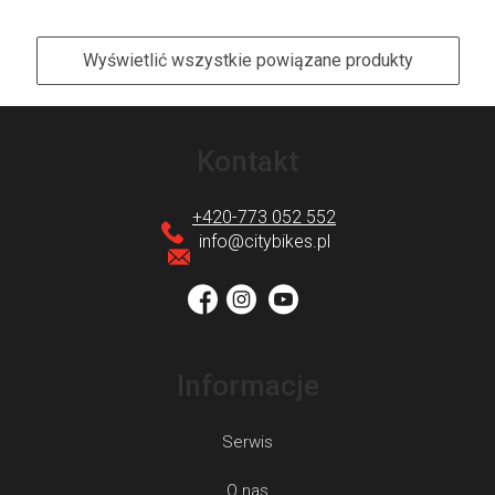
Wyświetlić wszystkie powiązane produkty
S
t
Kontakt
o
p
+420-773 052 552
k
info
@
citybikes.pl
a
Informacje
Serwis
O nas