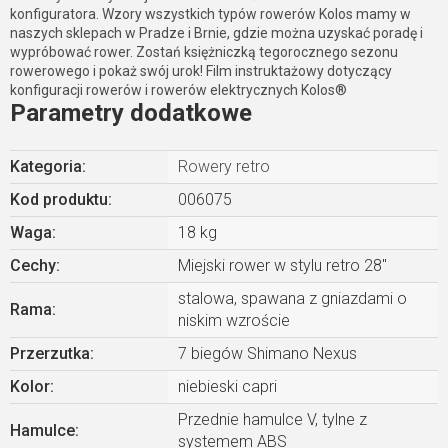
konfiguratora. Wzory wszystkich typów rowerów Kolos mamy w
naszych sklepach w Pradze i Brnie, gdzie można uzyskać poradę i
wypróbować rower. Zostań księżniczką tegorocznego sezonu
rowerowego i pokaż swój urok! Film instruktażowy dotyczący
konfiguracji rowerów i rowerów elektrycznych Kolos®
Parametry dodatkowe
Kategoria
:
Rowery retro
Kod produktu:
006075
Waga
:
18 kg
Cechy
:
Miejski rower w stylu retro 28"
stalowa, spawana z gniazdami o
Rama
:
niskim wzroście
Przerzutka
:
7 biegów Shimano Nexus
Kolor
:
niebieski capri
Przednie hamulce V, tylne z
Hamulce
:
systemem ABS