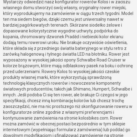
Wystarczy odwiedzić nasz konfigurator rowerów Kolos i w zaciszu
własnego domu stworzyć swój własny, oryginalny rower miejski,
który wyprodukujemy na zamówienie w ciągu trzech tygodni. Model
ten ma siedem biegów, dzięki czemu jest uniwersalny nawet w
bardziej pagórkowatych terenach. Skórzane siodełko żelowe i
dopasowane kolorystycznie wygodne uchwyty, podpórka do
kopania, chromowany dzwonek Praděd i niebieski kolor ekranu
dodają temu rowerowi uroku. Nie brakuje oczywiście oświetlenia,
które składa się z przedniego światła bateryjnego w stylu retro z
żarówką halogenową i tylnego światła LED na błotniku. Rower jest
wyposażony w wysokiej jakości opony Schwalbe Road Cruiser w
kolorze brązowym, które mają odblaskowy pasek na boku i ochronę
przed uderzeniami. Rowery Kolos to wysokiej jakości czeskie
produkty własnej marki, które wykorzystują sprawdzoną
technologię klasycznych rowerów i nowoczesne komponenty
światowych producentów, takich jak Shimano, Humpert, Schwalbe i
innych. Jeśli podoba Ci się ten rower, ale brakuje Ci czegoś w jego
specyfikacji, chcesz inną kombinację kolorów lub chcesz trochę
zaoszczędzić, nie ma nic prostszego niż skonfigurowanie roweru w
konfiguratorze online zgodnie z własnymi preferencjami i
kontynuowanie zamówienia na stronie kolosbikes.com. Rower
można zamówić w obecnej postaci bezpośrednio w tym sklepie
internetowym (wypełniając formularz zamówienia) lub poddać go
dowolnym modyfikacjom i sfinalizować zamówienie na stronie