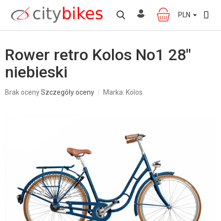
Przejść
do
PLN
KOSZYK
treści
Rower retro Kolos No1 28"
niebieski
Średnia
Brak oceny
Szczegóły oceny
Marka:
Kolos
ocena
produktu
wynosi
0,0
na
5
gwiazdek.
W