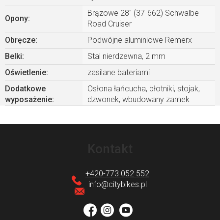
Brązowe 28" (37-662) Schwalbe
Opony
:
Road Cruiser
Obręcze
:
Podwójne aluminiowe Remerx
Belki
:
Stal nierdzewna, 2 mm
Oświetlenie
:
zasilane bateriami
Dodatkowe
Osłona łańcucha, błotniki, stojak,
wyposażenie
:
dzwonek, wbudowany zamek
S
t
Kontakt
o
p
+420-773 052 552
k
info
@
citybikes.pl
a