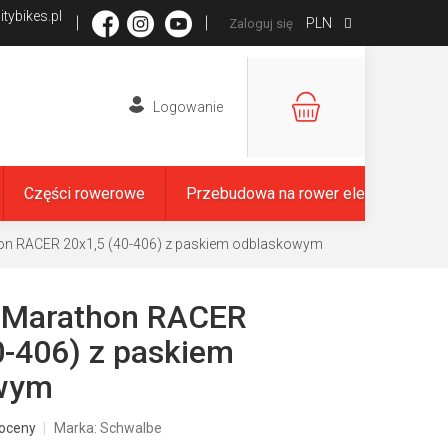
tybikes.pl
PLN
Zaloguj się
KOSZYK
Części rowerowe
Przebudowa na rower elektryczny
on RACER 20x1,5 (40-406) z paskiem odblaskowym
 Marathon RACER
0-406) z paskiem
wym
oceny
Marka:
Schwalbe