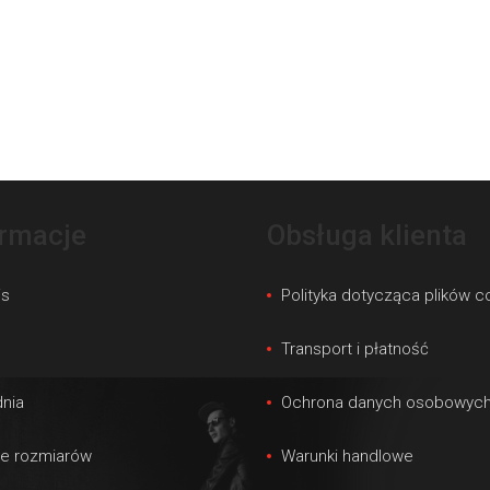
ormacje
Obsługa klienta
is
Polityka dotycząca plików c
s
Transport i płatność
nia
Ochrona danych osobowyc
le rozmiarów
Warunki handlowe