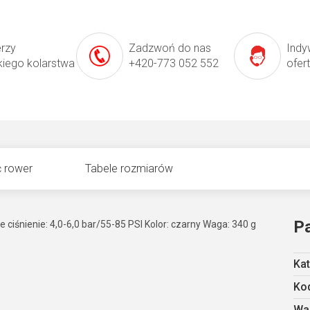
erzy
Zadzwoń do nas
Indy
kiego kolarstwa
+420-773 052 552
ofer
 rower
Tabele rozmiarów
P
iśnienie: 4,0-6,0 bar/55-85 PSI Kolor: czarny Waga: 340 g
Kat
Kod
Wa