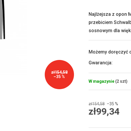
produktu
wynosi
0,0
Najlżejsza z opon 
na
przebiciem Schwal
5
gwiazdek.
sosnowym dla więk
Możemy doręczyć d
Gwarancja
:
zł154,58
–35 %
W magazynie
(2 szt)
zł154,58
–35 %
zł99,34
Cena
jednostkowa: