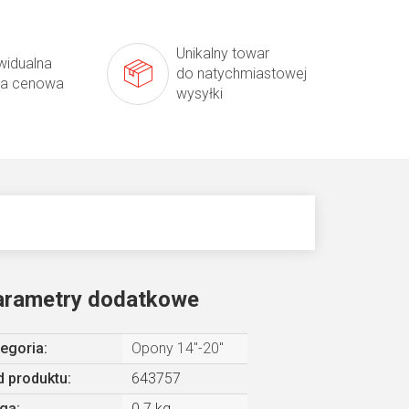
Unikalny towar
widualna
do natychmiastowej
ta cenowa
wysyłki
arametry dodatkowe
egoria
:
Opony 14"-20"
 produktu:
643757
ga
:
0.7 kg