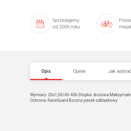
Sprzedajemy
Pioni
od 2006 roku
miejs
Opis
Opinie
Jak wybrać
Wymiary: 20x1,50/40-406 Stopka: drutowa Maksymalne c
Ochrona: RaceGuard Boczny pasek odblaskowy