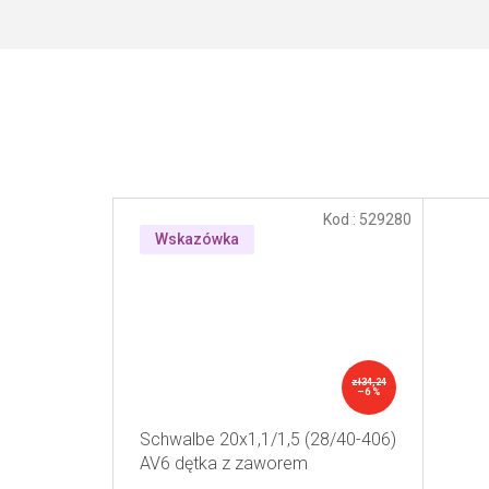
Kod :
529280
Wskazówka
zł34,24
–6 %
Schwalbe 20x1,1/1,5 (28/40-406)
AV6 dętka z zaworem
samochodowym