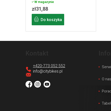
W magazynie
zł31,88
Do koszyka
S
t
Kontakt
Inf
o
p
+420-773 052 552
Serw
k
info
@
citybikes.pl
a
O na
Porad
Tabe