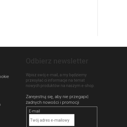
Odbierz newsletter
Wpisz swój e-mail, a my będziemy
ookie
przesyłać ci informacje na temat
nowych produktów na naszym e-shop.
h
E-mail