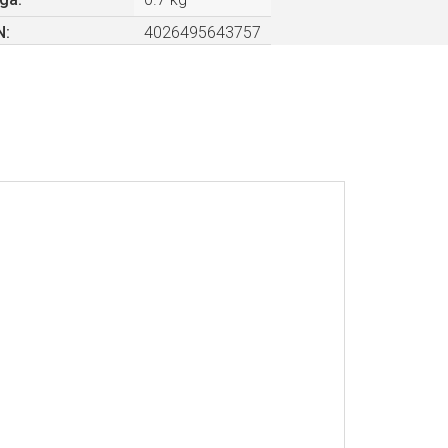
N
:
4026495643757