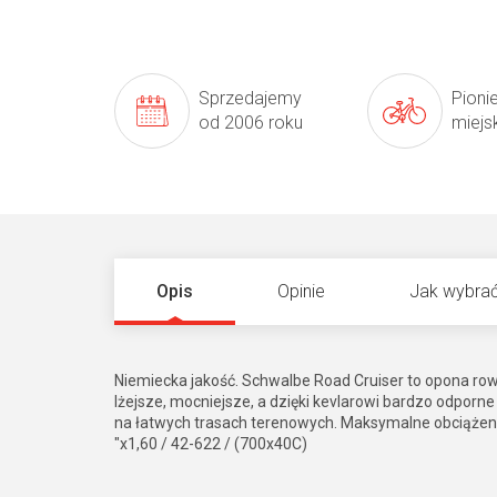
Sprzedajemy
Pioni
od 2006 roku
miejs
Opis
Opinie
Jak wybrać
Niemiecka jakość. Schwalbe Road Cruiser to opona ro
lżejsze, mocniejsze, a dzięki kevlarowi bardzo odpor
na łatwych trasach terenowych. Maksymalne obciążeni
"x1,60 / 42-622 / (700x40C)