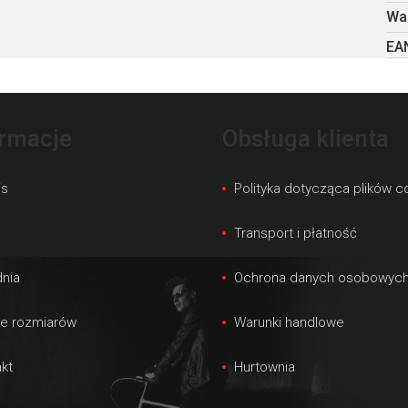
Wa
EA
ormacje
Obsługa klienta
is
Polityka dotycząca plików c
s
Transport i płatność
nia
Ochrona danych osobowyc
le rozmiarów
Warunki handlowe
kt
Hurtownia