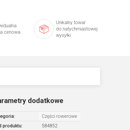
Unikalny towar
widualna
do natychmiastowej
ta cenowa
wysyłki
arametry dodatkowe
egoria
:
Części rowerowe
 produktu:
584852