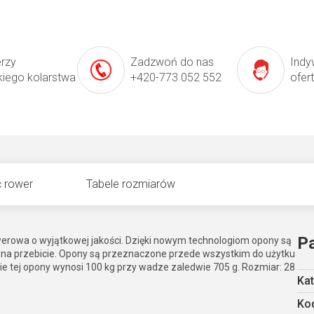
erzy
Zadzwoń do nas
Indy
kiego kolarstwa
+420-773 052 552
ofer
 rower
Tabele rozmiarów
P
werowa o wyjątkowej jakości. Dzięki nowym technologiom opony są
ne na przebicie. Opony są przeznaczone przede wszystkim do użytku
e tej opony wynosi 100 kg przy wadze zaledwie 705 g. Rozmiar: 28
Kat
Kod