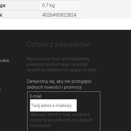
ga
:
0.7 kg
N
:
4026495822824
Odbierz newsletter
Wpisz swój e-mail, a my będziemy
ookie
przesyłać ci informacje na temat
nowych produktów na naszym e-shop.
h
E-mail
Wpisując adres e-mail, wyrażasz
zgodę na
warunki ochrony danych
osobowych
.