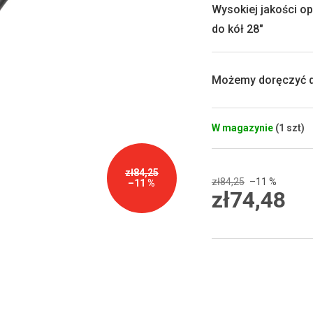
0,0
Wysokiej jakości o
na
do kół 28"
5
gwiazdek.
Możemy doręczyć d
W magazynie
(1 szt)
zł84,25
zł84,25
–11 %
–11 %
zł74,48
Cena
jednostkowa: