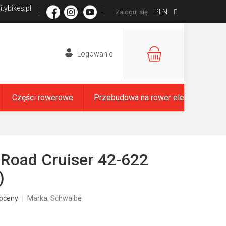
tybikes.pl
PLN
Zaloguj się
KOSZYK
Części rowerowe
Przebudowa na rower elektryczny
Road Cruiser 42-622
)
oceny
Marka:
Schwalbe